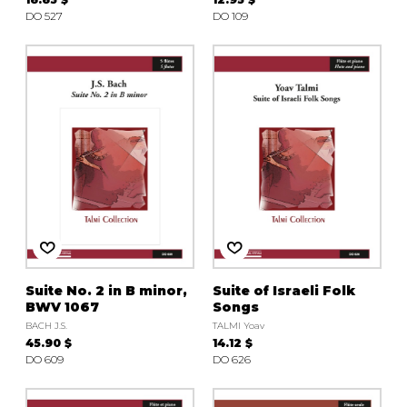
DO 527
DO 109
Suite No. 2 in B minor,
Suite of Israeli Folk
BWV 1067
Songs
BACH J.S.
TALMI Yoav
45.90 $
14.12 $
DO 609
DO 626