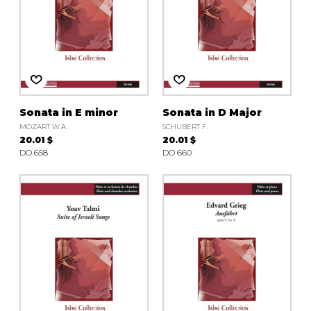
Sonata in E minor
Sonata in D Major
MOZART W.A.
SCHUBERT F.
20.01 $
20.01 $
DO 658
DO 660