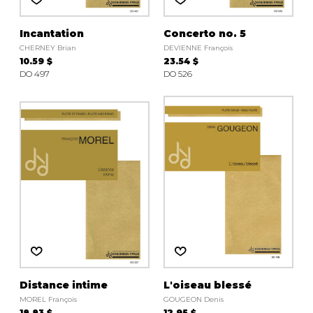
Incantation
Concerto no. 5
CHERNEY Brian
DEVIENNE François
10.59 $
23.54 $
DO 497
DO 526
Distance intime
L'oiseau blessé
MOREL François
GOUGEON Denis
18.83 $
12.95 $