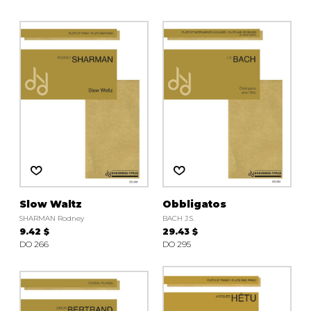
Slow Waltz
Obbligatos
SHARMAN Rodney
BACH J.S.
9.42 $
29.43 $
DO 266
DO 295