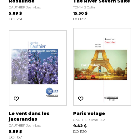
Rosalinde
The River Severn Suite
GAUTHIER Jean-Luc
TOMMIS Colin
5.89 $
15.30 $
DO 1231
DO 1225
Le vent dans les
Paris volage
jacarandas
GAUTHIER Jean-Luc
GAUTHIER Jean-Luc
9.42 $
5.89 $
DO 1120
DO 1157