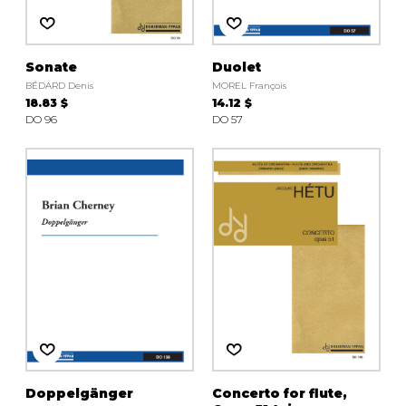
Sonate
Duolet
BÉDARD Denis
MOREL François
18.83 $
14.12 $
DO 96
DO 57
Doppelgänger
Concerto for flute,