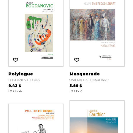
instrument
Chamber Music
OTHER PRODUCTS
with Guitar
Polylogue
Masquerade
BOGDANOVIC Dusan
SWIERKOSZ-LENART Kevin
9.42 $
5.89 $
DO 1634
DO 1553