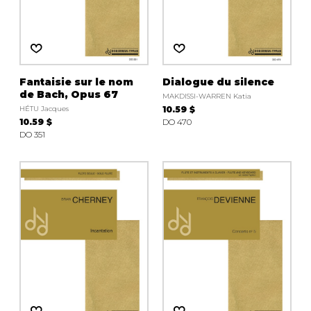
Fantaisie sur le nom
Dialogue du silence
de Bach, Opus 67
MAKDISSI-WARREN Katia
HÉTU Jacques
10.59 $
10.59 $
DO 470
DO 351