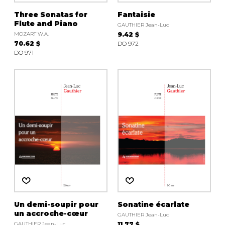
Three Sonatas for
Fantaisie
Flute and Piano
GAUTHIER Jean-Luc
MOZART W.A.
9.42 $
70.62 $
DO 972
DO 971
Un demi-soupir pour
Sonatine écarlate
un accroche-cœur
GAUTHIER Jean-Luc
GAUTHIER Jean-Luc
11.77 $