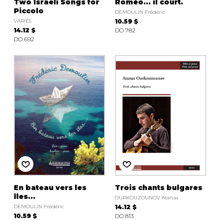
Two Israeli Songs for
Roméo... il court.
Piccolo
DEMOULIN Frédéric
VARIÉS
10.59 $
14.12 $
DO 782
DO 692
En bateau vers les
Trois chants bulgares
îles...
OURKOUZOUNOV Atanas
DEMOULIN Frédéric
14.12 $
10.59 $
DO 813