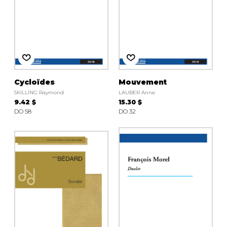
Cycloïdes
Mouvement
SKILLING Raymond
LAUBER Anne
9.42 $
15.30 $
DO 58
DO 32