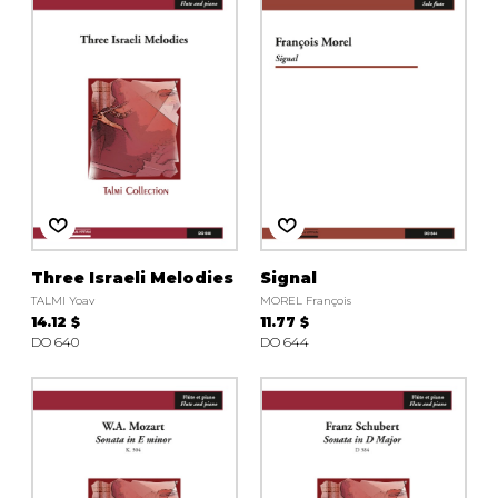
Three Israeli Melodies
Signal
TALMI Yoav
MOREL François
14.12 $
11.77 $
DO 640
DO 644