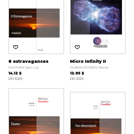
6 extravagances
Micro Infinity II
GAUTHIER Jean-Luc
OURKOUZOUNOV Atanas
14.12 $
12.95 $
DO 1029
DO 1025