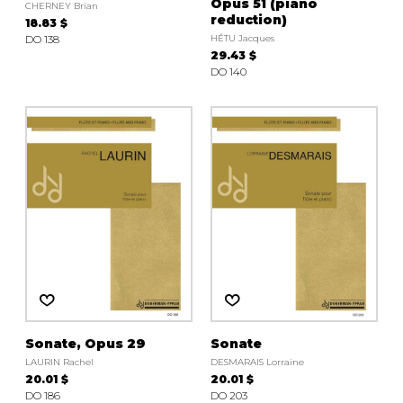
Opus 51 (piano
CHERNEY Brian
reduction)
18.83 $
DO 138
HÉTU Jacques
29.43 $
DO 140
Sonate, Opus 29
Sonate
LAURIN Rachel
DESMARAIS Lorraine
20.01 $
20.01 $
DO 186
DO 203