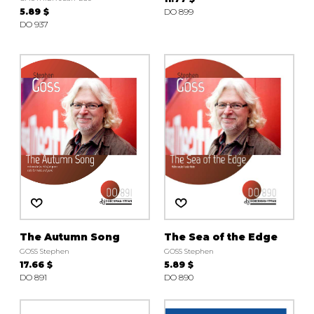
5.89 $
DO 899
DO 937
The Autumn Song
The Sea of the Edge
GOSS Stephen
GOSS Stephen
17.66 $
5.89 $
DO 891
DO 890