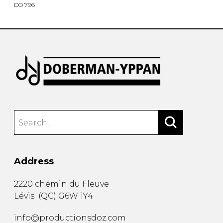
DO 796
Address
2220 chemin du Fleuve
Lévis
(
QC
)
G6W 1Y4
info@productionsdoz.com