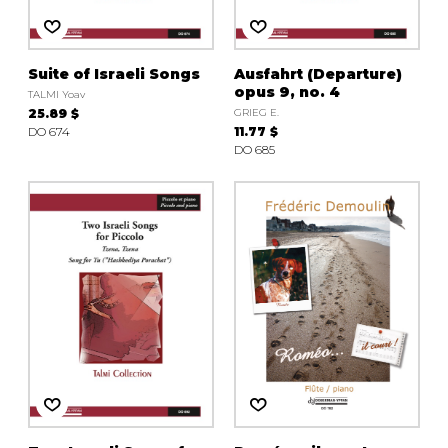
Suite of Israeli Songs
Ausfahrt (Departure)
opus 9, no. 4
TALMI Yoav
25.89 $
GRIEG E.
DO 674
11.77 $
DO 685