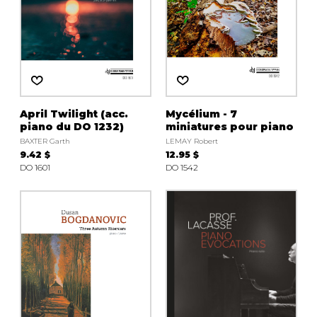
April Twilight (acc.
Mycélium - 7
piano du DO 1232)
miniatures pour piano
BAXTER Garth
LEMAY Robert
9.42 $
12.95 $
DO 1601
DO 1542