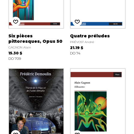
Six pièces
Quatre préludes
pittoresques, Opus 50
PRÉVOST André
GAGNON Alain
21.19 $
15.30 $
DO 74
DO 709