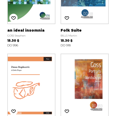
an ideal insomnia
Folk Suite
GOSS Stephen
BILLS Martin
15.30 $
15.30 $
DO 996
DO 918