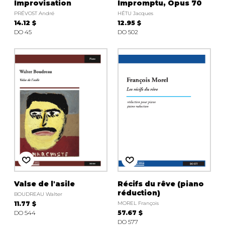
Improvisation
Impromptu, Opus 70
PRÉVOST André
HÉTU Jacques
14.12 $
12.95 $
DO 45
DO 502
Valse de l'asile
Récifs du rêve (piano
réduction)
BOUDREAU Walter
11.77 $
MOREL François
DO 544
57.67 $
DO 577