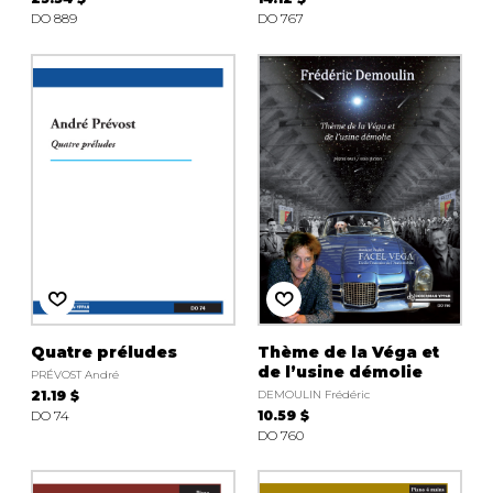
DO 889
DO 767
Quatre préludes
Thème de la Véga et
de l’usine démolie
PRÉVOST André
21.19 $
DEMOULIN Frédéric
DO 74
10.59 $
DO 760