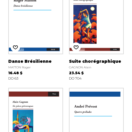
Danse Brésilienne
Suite chorégraphique
MATTON Roger
GAGNON Alain
16.48 $
23.54 $
DO 63
DO 704