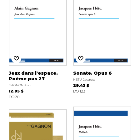
Jeux dans l'espace,
Sonate, Opus 6
Poème pus 27
HÉTU Jacques
GAGNON Alain
29.43 $
12.95 $
DO 123
DO 30