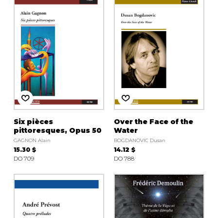
Six pièces
Over the Face of the
pittoresques, Opus 50
Water
GAGNON Alain
BOGDANOVIC Dusan
15.30 $
14.12 $
DO 709
DO 788