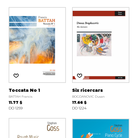
Toccata No 1
Six ricercars
BATTAH Francis
BOGDANOVIC Dusan
11.77 $
17.66 $
DO 1259
DO 1224