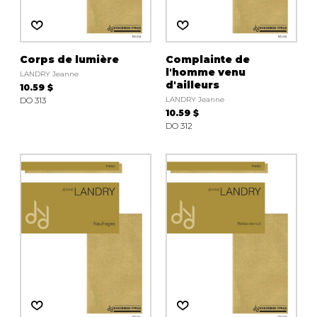
Corps de lumière
Complainte de
l'homme venu
LANDRY Jeanne
d'ailleurs
10.59 $
DO 313
LANDRY Jeanne
10.59 $
DO 312