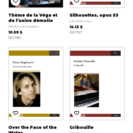
Thème de la Véga et
Silhouettes, opus 53
de l’usine démolie
GAGNON Alain
DEMOULIN Frédéric
14.12 $
10.59 $
DO 767
DO 760
Over the Face of the
Gribouille
Water