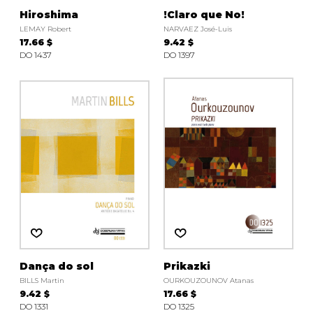
Hiroshima
!Claro que No!
LEMAY Robert
NARVAEZ José-Luis
17.66 $
9.42 $
DO 1437
DO 1397
Dança do sol
Prikazki
BILLS Martin
OURKOUZOUNOV Atanas
9.42 $
17.66 $
DO 1331
DO 1325