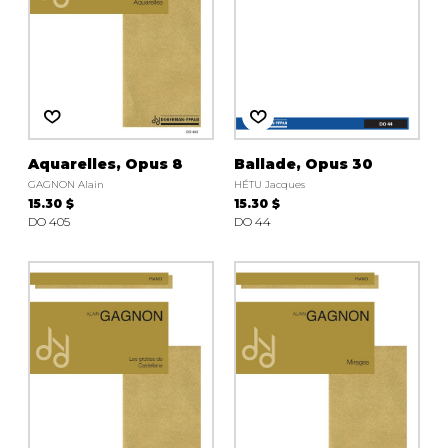
Aquarelles, Opus 8
Ballade, Opus 30
GAGNON Alain
HÉTU Jacques
15.30 $
15.30 $
DO 405
DO 44