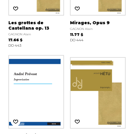
Les grottes de
Mirages, Opus 9
Castellana op. 13
GAGNON Alain
GAGNON Alain
11.77 $
17.66 $
DO 444
DO 443