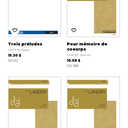
Trois préludes
Pour mémoire de
coeurps
MATTON Roger
15.30 $
LANDRY Jeanne
DO 62
10.59 $
DO 285