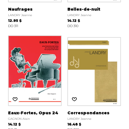
Naufrages
Belles-de-nuit
LANDRY Jeanne
LANDRY Jeanne
12.95 $
14.12 $
DO 311
DO 310
Eaux-Fortes, Opus 24
Correspondances
GAGNON Alain
LANDRY Jeanne
14.12 $
16.48 $