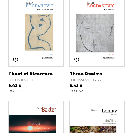
instrument
Chamber Music
OTHER PRODUCTS
with Guitar
Chant et Ricercare
Three Psalms
BOGDANOVIC Dusan
BOGDANOVIC Dusan
9.42 $
9.42 $
DO 1666
DO 1652