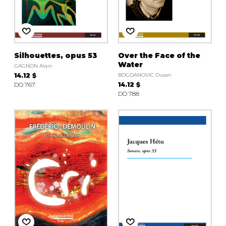
Silhouettes, opus 53
Over the Face of the
Water
GAGNON Alain
14.12 $
BOGDANOVIC Dusan
DO 767
14.12 $
DO 788