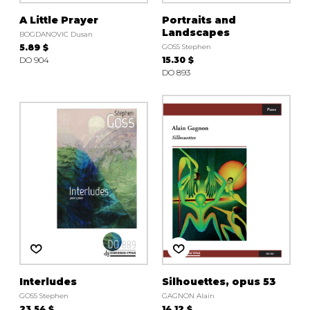
A Little Prayer
Portraits and
Landscapes
BOGDANOVIC Dusan
5.89 $
GOSS Stephen
DO 904
15.30 $
DO 893
Interludes
Silhouettes, opus 53
GOSS Stephen
GAGNON Alain
23.54 $
14.12 $