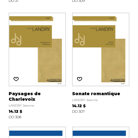
DO 31
DO 309
Paysages de
Sonate romantique
Charlevoix
LANDRY Jeanne
LANDRY Jeanne
14.12 $
14.12 $
DO 307
DO 308