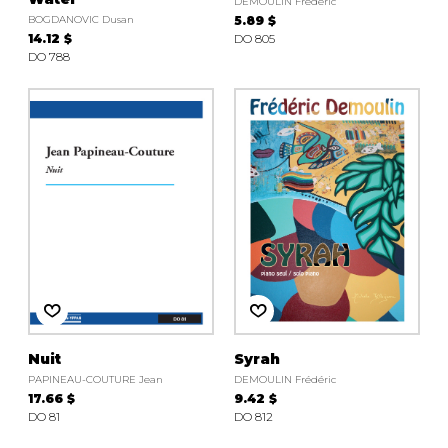
DEMOULIN Frédéric
BOGDANOVIC Dusan
5.89 $
14.12 $
DO 805
DO 788
Nuit
Syrah
PAPINEAU-COUTURE Jean
DEMOULIN Frédéric
17.66 $
9.42 $
DO 81
DO 812