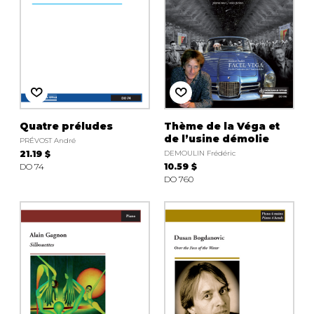
Quatre préludes
Thème de la Véga et
de l’usine démolie
PRÉVOST André
21.19 $
DEMOULIN Frédéric
DO 74
10.59 $
DO 760