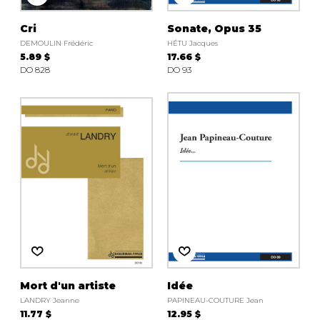
Cri
Sonate, Opus 35
DEMOULIN Frédéric
HÉTU Jacques
5.89 $
17.66 $
DO 828
DO 93
Mort d'un artiste
Idée
LANDRY Jeanne
PAPINEAU-COUTURE Jean
11.77 $
12.95 $