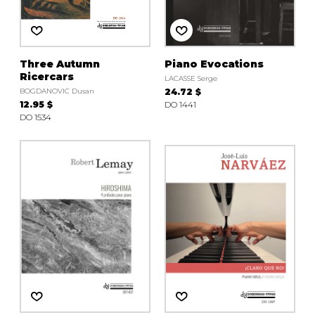
Three Autumn
Piano Evocations
Ricercars
LACASSE Serge
BOGDANOVIC Dusan
24.72 $
12.95 $
DO 1441
DO 1534