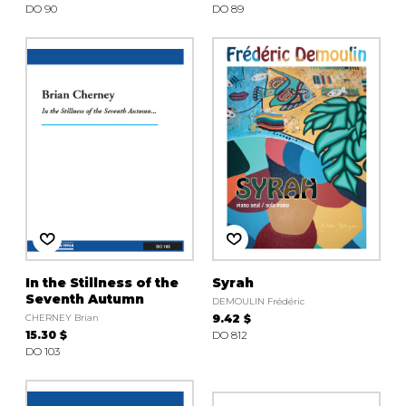
DO 90
DO 89
In the Stillness of the
Syrah
Seventh Autumn
DEMOULIN Frédéric
CHERNEY Brian
9.42 $
15.30 $
DO 812
DO 103