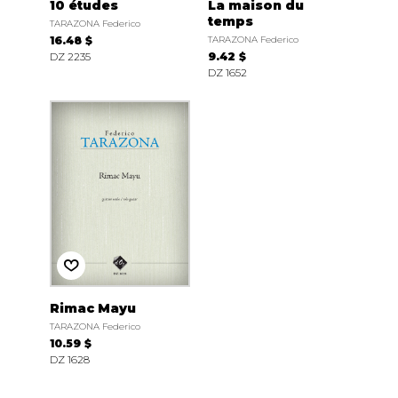
10 études
La maison du
temps
TARAZONA Federico
16.48 $
TARAZONA Federico
DZ 2235
9.42 $
DZ 1652
Rimac Mayu
TARAZONA Federico
10.59 $
DZ 1628