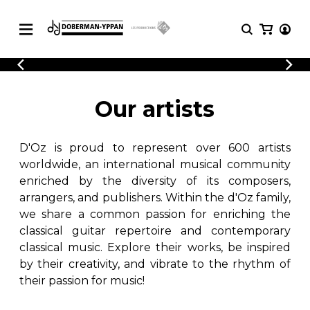
CATALOGUE
Explore our sheet music catalog, rich in
SHEET
Our artists
MUSIC
original works and quality arrangements.
FOR
GUITAR
D'Oz is proud to represent over 600 artists
Explore our sheet music catalog, rich
Methods
in original works and quality
worldwide, an international musical community
Solo Guitar
arrangements.
enriched by the diversity of its composers,
SHEET MUSIC FOR GUITAR
2 Guitars
arrangers, and publishers. Within the d'Oz family,
3 Guitars
we share a common passion for enriching the
4 Guitars
classical guitar repertoire and contemporary
SHEET MUSIC FOR OTHER
5 Guitars and More
INSTRUMENTS
classical music. Explore their works, be inspired
Guitar Ensemble
by their creativity, and vibrate to the rhythm of
Guitar Orchestra
their passion for music!
SHEET MUSIC FOR ENSEMBLE
Concertos
Guitar and other