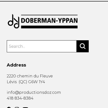
Address
2220 chemin du Fleuve
Lévis
(
QC
)
G6W 1Y4
info@productionsdoz.com
418 834-8384