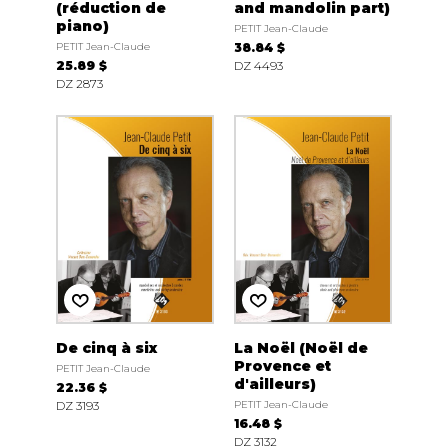
(réduction de
and mandolin part)
piano)
PETIT Jean-Claude
PETIT Jean-Claude
38.84 $
25.89 $
DZ 4493
DZ 2873
De cinq à six
La Noël (Noël de
Provence et
PETIT Jean-Claude
d'ailleurs)
22.36 $
DZ 3193
PETIT Jean-Claude
16.48 $
DZ 3132