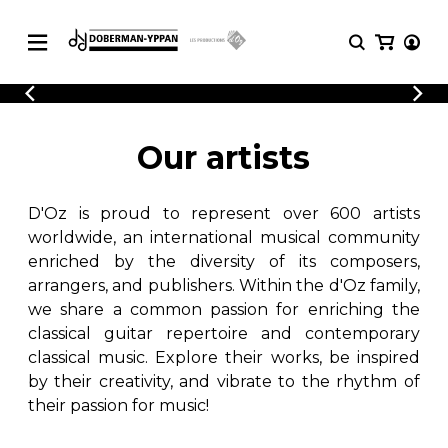
CATALOGUE
Explore our sheet music catalog, rich in
SHEET
Our artists
MUSIC
original works and quality arrangements.
FOR
GUITAR
D'Oz is proud to represent over 600 artists
Explore our sheet music catalog, rich
Methods
in original works and quality
worldwide, an international musical community
Solo Guitar
arrangements.
enriched by the diversity of its composers,
SHEET MUSIC FOR GUITAR
2 Guitars
arrangers, and publishers. Within the d'Oz family,
3 Guitars
we share a common passion for enriching the
4 Guitars
classical guitar repertoire and contemporary
SHEET MUSIC FOR OTHER
5 Guitars and More
INSTRUMENTS
classical music. Explore their works, be inspired
Guitar Ensemble
by their creativity, and vibrate to the rhythm of
Guitar Orchestra
their passion for music!
SHEET MUSIC FOR ENSEMBLE
Concertos
Guitar and other