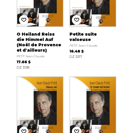
O Heiland Reiss
Petite suite
die Himmel Auf
valseuse
(Noël de Provence
PETIT Jean-Claude
et d'ailleurs)
16.48 $
PETIT Jean-Claude
DZ 3317
17.66 $
DZ 3138