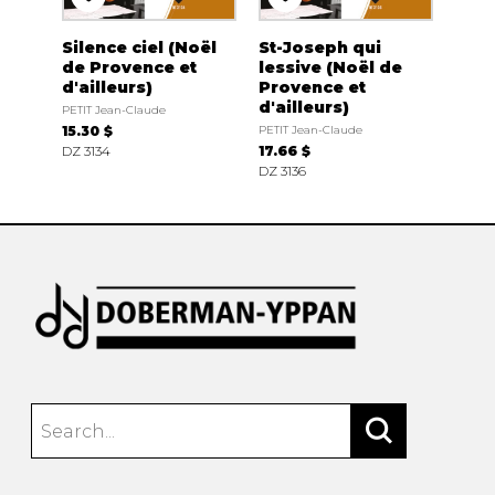
Silence ciel (Noël
St-Joseph qui
de Provence et
lessive (Noël de
d'ailleurs)
Provence et
d'ailleurs)
PETIT Jean-Claude
15.30 $
PETIT Jean-Claude
DZ 3134
17.66 $
DZ 3136