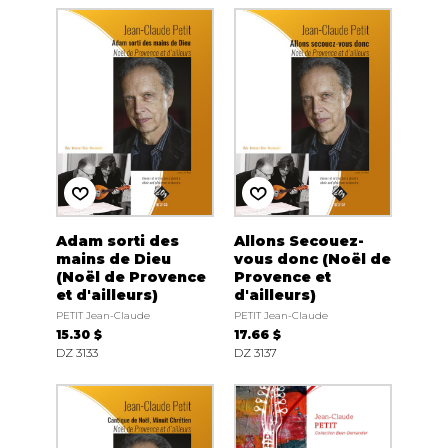
Adam sorti des
Allons Secouez-
mains de Dieu
vous donc (Noël de
(Noël de Provence
Provence et
et d'ailleurs)
d'ailleurs)
PETIT Jean-Claude
PETIT Jean-Claude
15.30 $
17.66 $
DZ 3133
DZ 3137