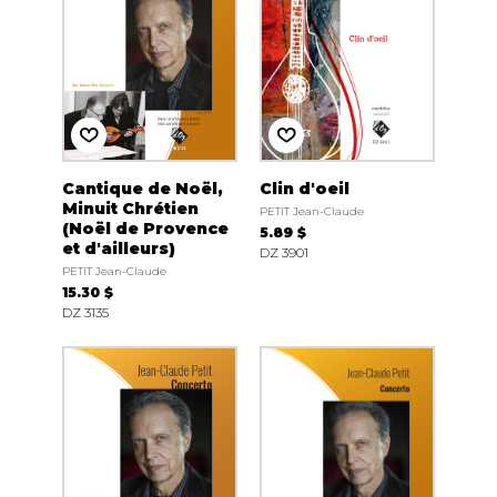
Cantique de Noël,
Clin d'oeil
Minuit Chrétien
PETIT Jean-Claude
(Noël de Provence
5.89 $
et d'ailleurs)
DZ 3901
PETIT Jean-Claude
15.30 $
DZ 3135