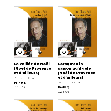
La veillée de Noël
Lorsqu'en la
(Noël de Provence
saison qu'il gèle
et d'ailleurs)
(Noël de Provence
et d'ailleurs)
PETIT Jean-Claude
16.48 $
PETIT Jean-Claude
DZ 3130
15.30 $
DZ 3194