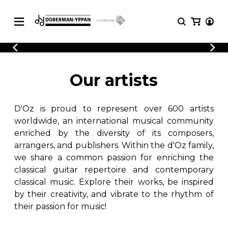
CATALOGUE
Explore our sheet music catalog, rich in
SHEET
Our artists
MUSIC
original works and quality arrangements.
FOR
GUITAR
D'Oz is proud to represent over 600 artists
Explore our sheet music catalog, rich
Methods
in original works and quality
worldwide, an international musical community
Solo Guitar
arrangements.
enriched by the diversity of its composers,
SHEET MUSIC FOR GUITAR
2 Guitars
arrangers, and publishers. Within the d'Oz family,
3 Guitars
we share a common passion for enriching the
4 Guitars
classical guitar repertoire and contemporary
SHEET MUSIC FOR OTHER
5 Guitars and More
INSTRUMENTS
classical music. Explore their works, be inspired
Guitar Ensemble
by their creativity, and vibrate to the rhythm of
Guitar Orchestra
their passion for music!
SHEET MUSIC FOR ENSEMBLE
Concertos
Guitar and other