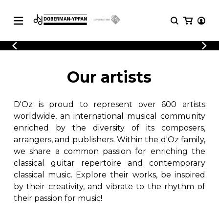
CATALOGUE
Explore our sheet music catalog, rich in
SHEET
Our artists
MUSIC
original works and quality arrangements.
FOR
GUITAR
D'Oz is proud to represent over 600 artists
Explore our sheet music catalog, rich
Methods
in original works and quality
worldwide, an international musical community
Solo Guitar
arrangements.
enriched by the diversity of its composers,
SHEET MUSIC FOR GUITAR
2 Guitars
arrangers, and publishers. Within the d'Oz family,
3 Guitars
we share a common passion for enriching the
4 Guitars
classical guitar repertoire and contemporary
SHEET MUSIC FOR OTHER
5 Guitars and More
INSTRUMENTS
classical music. Explore their works, be inspired
Guitar Ensemble
by their creativity, and vibrate to the rhythm of
Guitar Orchestra
their passion for music!
SHEET MUSIC FOR ENSEMBLE
Concertos
Guitar and other