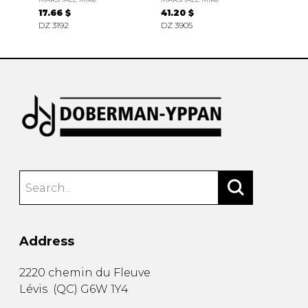
17.66 $
41.20 $
DZ 3192
DZ 3905
Address
2220 chemin du Fleuve
Lévis
(
QC
)
G6W 1Y4