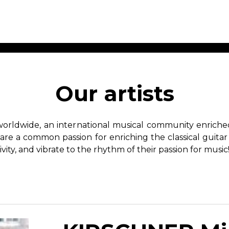
ET MUSIC
SHEET MUSIC
SHEE
 GUITAR
FOR OTHER
FOR
Our artists
INSTRUMENTS
ENSE
s
Alto
Chamber 
tar
Bass
Choir
worldwide, an international musical community enriched 
Bassoon
Concerto
hare a common passion for enriching the classical guitar
Cello
Flute quar
ivity, and vibrate to the rhythm of their passion for music
Clarinet
Orchestra
s and More
Electric Bass
Saxophone
nsemble
English Horn
rchestra
Flute
os
French Horn
nd other instrument
Harp
Music with Guitar
Harpsichord