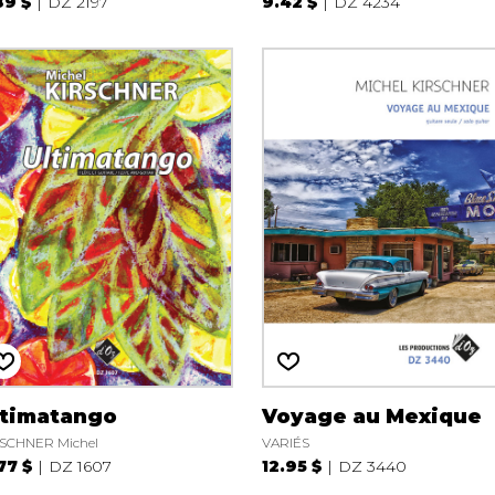
89 $
DZ 2197
9.42 $
DZ 4234
ltimatango
Voyage au Mexique
SCHNER Michel
VARIÉS
.77 $
DZ 1607
12.95 $
DZ 3440