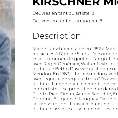
KIRSCHNER Mi
Lute
Mandolin
Oeuvres en tant qu'artiste:
8
Oboe
Oeuvres en tant qu'arrangeur:
8
Organ
Percussion
Description
Piano
Saxophone
Michel Kirschner est né en 1952 à Marsei
Trombone
musicales à l'âge de 5 ans. L'accordéo
Trumpet
cela lui donnera le goût du Tango. Il ét
Tuba
avec Roger Généraux, Walter Feybli et R
guitariste Betho Davezac qu'il poursui
Ukulele
Meudon. En 1983, il forme un duo avec l
Violin
avec lequel il enregistre trois CDs avec
Voice
guitare. Il mène parallèlement une car
concertiste. Il se produit en duo dans 
Puerto Rico, Oman, Arabie Saoudite, Émi
Pologne, Bulgarie et Uruguay. Par le bi
la transcription, il travaille dans le but 
guitare classique au sein de petites fo