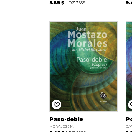
5.89 $
DZ 3655
9.
Paso-doble
P
MORALES J.M.
GAR