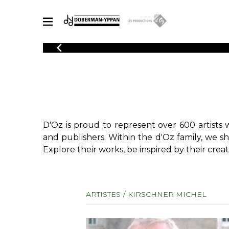
CATALOGUE
Explore our sheet music catalog, rich in original works and quality
SHE
arrangements.
FOR
Method
Solo Gui
Explore our sheet music catalog, rich
in original works and quality
2 Guitars
D'Oz is proud to represent over 600 artists 
arrangements.
3 Guitars
SHEET MUSIC FOR GUITAR
and publishers. Within the d'Oz family, we s
4 Guitars
Explore their works, be inspired by their creat
5 Guitar
Guitar E
SHEET MUSIC FOR OTHER INSTRUMENTS
Guitar O
ARTISTES
KIRSCHNER MICHEL
Concert
Guitar a
SHEET MUSIC FOR ENSEMBLE
Chamber 