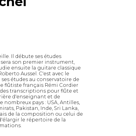
chel
lle. Il débute ses études
n sera son premier instrument,
udie ensuite la guitare classique
oberto Aussel. C'est avec le
t ses études au conservatoire de
e flûtiste français Rémi Cordier
 des transcriptions pour flûte et
rière d'enseignant et de
de nombreux pays : USA, Antilles,
rats, Pakistan, Inde, Sri Lanka,
ais de la composition ou celui de
d'élargir le répertoire de la
rmations.