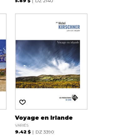
5.89 $
DZ 2140
Voyage en Irlande
VARIÉS
9.42 $
DZ 3390