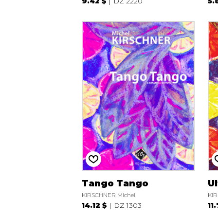
9.42 $
DZ 2220
5.
Tango Tango
U
KIRSCHNER Michel
KIR
14.12 $
DZ 1303
11