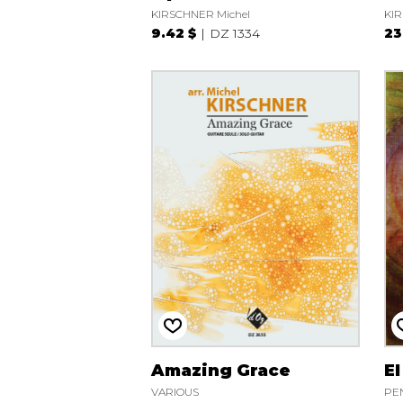
KIRSCHNER Michel
KIR
9.42 $
DZ 1334
23
Amazing Grace
E
VARIOUS
PE