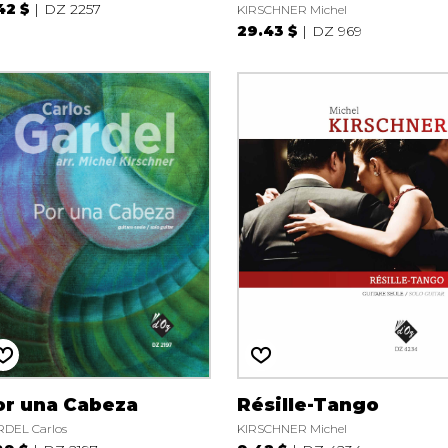
42 $
DZ 2257
KIRSCHNER Michel
29.43 $
DZ 969
or una Cabeza
Résille-Tango
DEL Carlos
KIRSCHNER Michel