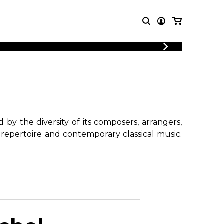
T MUSIC
OTHER
PRODUCTS
MBLE
CDs and DVDs
music
Knobloch Strings
Merchandise
by the diversity of its composers, arrangers,
Music Theory and Books
 repertoire and contemporary classical music.
tet
!
 quartet