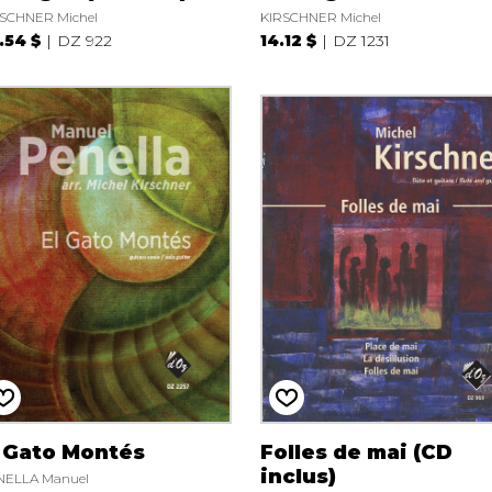
SCHNER Michel
KIRSCHNER Michel
.54 $
DZ 922
14.12 $
DZ 1231
l Gato Montés
Folles de mai (CD
inclus)
NELLA Manuel