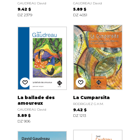
GAUDREAU David
GAUDREAU David
9.42 $
5.89 $
DZ 2379
DZ 4051
La ballade des
La Cumparsita
amoureux
RODRIGUEZ G.H.M.
GAUDREAU David
9.42 $
5.89 $
DZ 1213
DZ 906