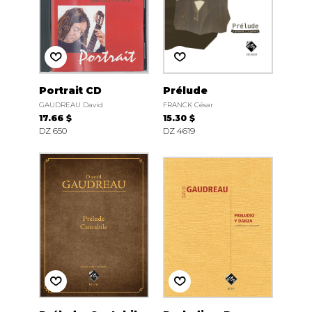
Portrait CD
Prélude
GAUDREAU David
FRANCK César
17.66 $
15.30 $
DZ 650
DZ 4619