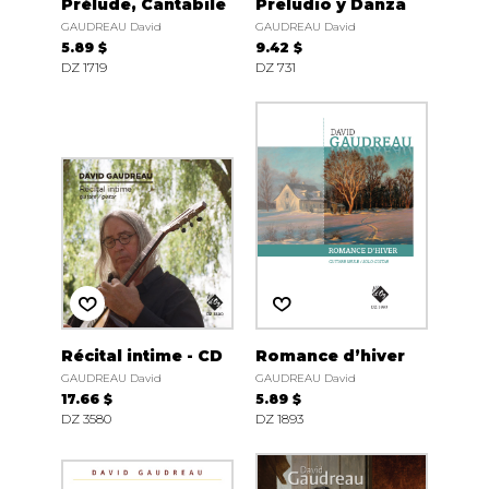
Prélude, Cantabile
Preludio y Danza
GAUDREAU David
GAUDREAU David
5.89 $
9.42 $
DZ 1719
DZ 731
Récital intime - CD
Romance d’hiver
GAUDREAU David
GAUDREAU David
17.66 $
5.89 $
DZ 3580
DZ 1893