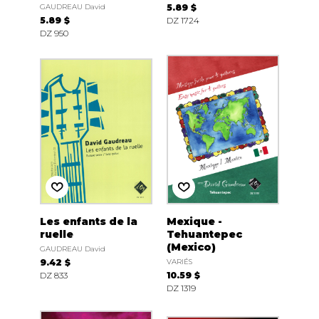
GAUDREAU David
5.89 $
5.89 $
DZ 1724
DZ 950
Les enfants de la
Mexique -
ruelle
Tehuantepec
(Mexico)
GAUDREAU David
9.42 $
VARIÉS
DZ 833
10.59 $
DZ 1319