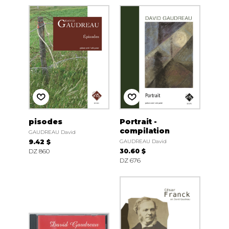
pisodes
Portrait -
compilation
GAUDREAU David
9.42 $
GAUDREAU David
DZ 860
30.60 $
DZ 676