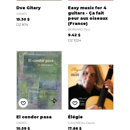
Dve Gitary
Easy music for 4
guitars - Ça fait
VARIÉS
peur aux oiseaux
15.30 $
(France)
DZ 874
BERNARD Paul
9.42 $
DZ 1024
El condor pasa
Élégie
VARIÉS
GAUDREAU David
10.59 $
17.66 $