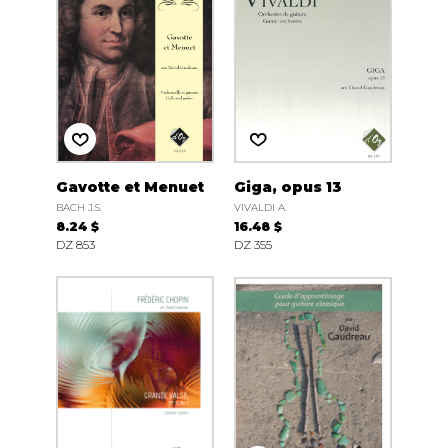
Gavotte et Menuet
Giga, opus 13
BACH J.S.
VIVALDI A.
8.24 $
16.48 $
DZ 853
DZ 355