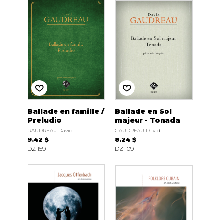
Ballade en famille /
Ballade en Sol
Preludio
majeur - Tonada
GAUDREAU David
GAUDREAU David
9.42 $
8.24 $
DZ 1591
DZ 109