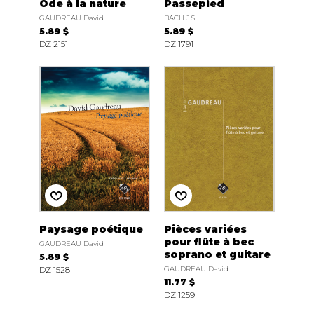
Ode à la nature
Passepied
GAUDREAU David
BACH J.S.
5.89 $
5.89 $
DZ 2151
DZ 1791
Paysage poétique
Pièces variées
pour flûte à bec
GAUDREAU David
soprano et guitare
5.89 $
DZ 1528
GAUDREAU David
11.77 $
DZ 1259