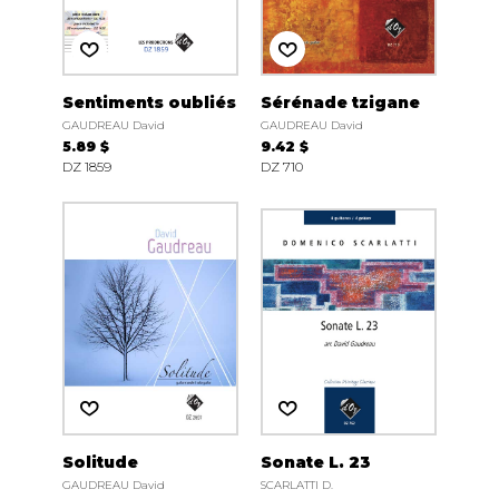
Sentiments oubliés
Sérénade tzigane
GAUDREAU David
GAUDREAU David
5.89 $
9.42 $
DZ 1859
DZ 710
Solitude
Sonate L. 23
GAUDREAU David
SCARLATTI D.