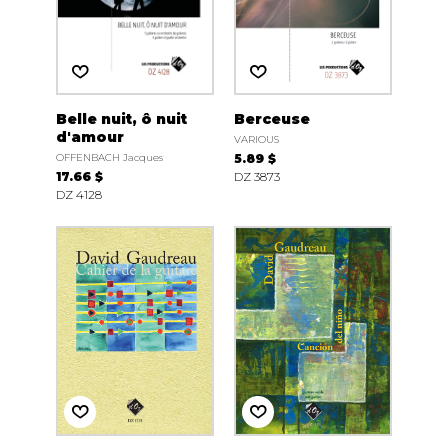
Belle nuit, ô nuit
Berceuse
d'amour
VARIOUS
OFFENBACH Jacques
5.89 $
17.66 $
DZ 3873
DZ 4128