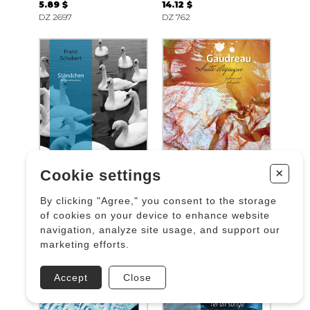
5.89 $
14.12 $
DZ 2697
DZ 762
+
Cookie settings
Ständchen,
Suite élégiaque
By clicking "Agree," you consent to the storage
Sérénade D. 957
GAUDREAU David
of cookies on your device to enhance website
SCHUBERT F.
14.12 $
navigation, analyze site usage, and support our
11.77 $
DZ 2428
marketing efforts.
DZ 1542
Accept
Close