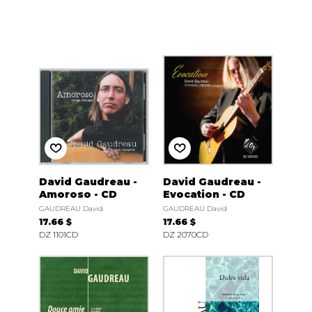
David Gaudreau -
David Gaudreau -
Amoroso - CD
Evocation - CD
GAUDREAU David
GAUDREAU David
17.66 $
17.66 $
DZ 1101CD
DZ 2070CD