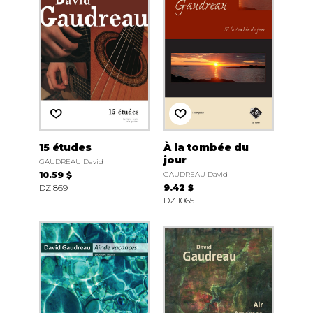
15 études
À la tombée du
jour
GAUDREAU David
10.59 $
GAUDREAU David
DZ 869
9.42 $
DZ 1065