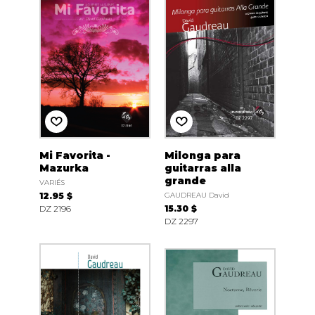
Mi Favorita -
Milonga para
Mazurka
guitarras alla
grande
VARIÉS
12.95 $
GAUDREAU David
DZ 2196
15.30 $
DZ 2297