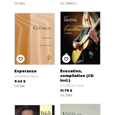
DZ 964
DZ 2586CD
Esperanza
Évocation,
compilation (CD
GAUDREAU David
incl.)
9.42 $
DZ 506
GAUDREAU David
31.78 $
DZ 2082