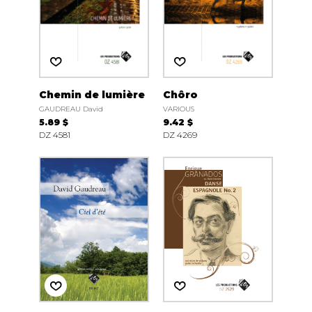
Chemin de lumière
Chôro
GAUDREAU David
VARIOUS
5.89 $
9.42 $
DZ 4581
DZ 4269