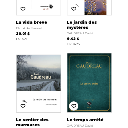
La vida breve
Le jardin des
mystères
FALLA de Manuel
20.01 $
GAUDREAU David
DZ 4211
9.42 $
DZ 1485
Le sentier des
Le temps arrêté
murmures
GAUDREAU David