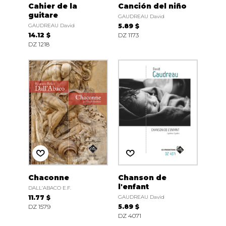
Cahier de la
Canción del niño
guitare
GAUDREAU David
GAUDREAU David
5.89 $
14.12 $
DZ 1173
DZ 1218
Chaconne
Chanson de
l'enfant
DALL’ABACO E.F.
11.77 $
GAUDREAU David
DZ 1579
5.89 $
DZ 4071