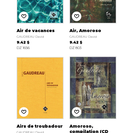
Air de vacances
Air, Amoroso
GAUDREAU David
GAUDREAU David
9.42 $
9.42 $
DZ 1656
DZ 803
Airs de troubadour
Amoroso,
compilation (CD
GAUDREAU David