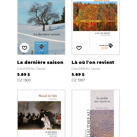
La dernière saison
Là où l'on revient
GAUDREAU David
GAUDREAU David
5.89 $
5.89 $
DZ 1369
DZ 3187