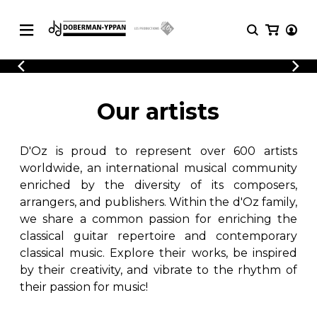
CATALOGUE
Explore our sheet music catalog, rich in
SHEET
Our artists
MUSIC
original works and quality arrangements.
FOR
GUITAR
D'Oz is proud to represent over 600 artists
Explore our sheet music catalog, rich
Methods
in original works and quality
worldwide, an international musical community
Solo Guitar
arrangements.
enriched by the diversity of its composers,
SHEET MUSIC FOR GUITAR
2 Guitars
arrangers, and publishers. Within the d'Oz family,
3 Guitars
we share a common passion for enriching the
4 Guitars
classical guitar repertoire and contemporary
SHEET MUSIC FOR OTHER
5 Guitars and More
INSTRUMENTS
classical music. Explore their works, be inspired
Guitar Ensemble
by their creativity, and vibrate to the rhythm of
Guitar Orchestra
their passion for music!
SHEET MUSIC FOR ENSEMBLE
Concertos
Guitar and other