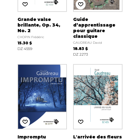
Grande valse
Guide
brillante, Op. 34,
d’apprentissage
No. 2
pour guitare
classique
CHOPIN Frédéric
15.30 $
GAUDREAU David
DZ 4559
18.83 $
DZ 2273
Impromptu
L'arrivée des fleurs