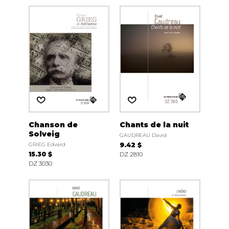
Chanson de
Chants de la nuit
Solveig
GAUDREAU David
GRIEG Edvard
9.42 $
15.30 $
DZ 2810
DZ 3030