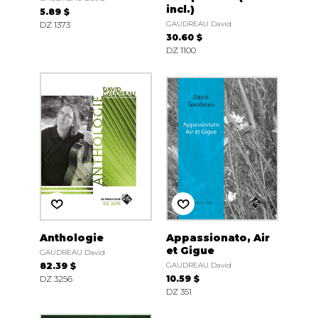
incl.)
5.89 $
DZ 1373
GAUDREAU David
30.60 $
DZ 1100
Anthologie
Appassionato, Air
et Gigue
GAUDREAU David
82.39 $
GAUDREAU David
DZ 3256
10.59 $
DZ 351