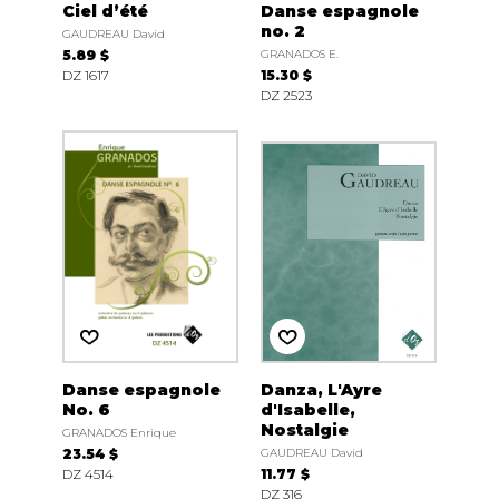
Ciel d’été
Danse espagnole
no. 2
GAUDREAU David
5.89 $
GRANADOS E.
DZ 1617
15.30 $
DZ 2523
Danse espagnole
Danza, L'Ayre
No. 6
d'Isabelle,
Nostalgie
GRANADOS Enrique
23.54 $
GAUDREAU David
DZ 4514
11.77 $
DZ 316