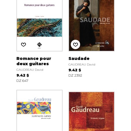
Romance pour
Saudade
deux guitares
GAUDREAU David
GAUDREAU David
9.42 $
9.42 $
DZ 2392
DZ 647