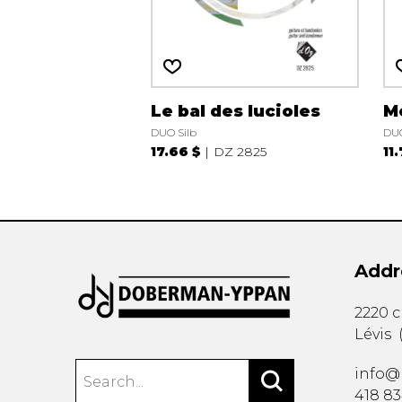
Le bal des lucioles
M
DUO Silb
DUO
17.66 $
DZ 2825
11
Addr
2220 
Lévis
info@
418 8