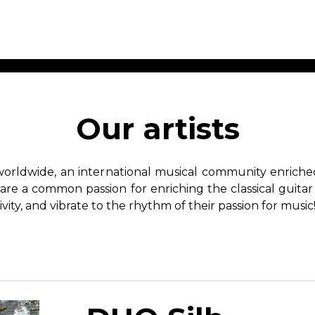
ET MUSIC
SHEET MUSIC
SHEE
 GUITAR
FOR OTHER
FOR
Our artists
INSTRUMENTS
ENSE
s
Alto
Chamber 
tar
Bass
Choir
worldwide, an international musical community enriched 
Bassoon
Concerto
hare a common passion for enriching the classical guitar
Cello
Flute quar
ivity, and vibrate to the rhythm of their passion for music
Clarinet
Orchestra
s and More
Electric Bass
Saxophone
nsemble
English Horn
rchestra
Flute
os
French Horn
nd other instrument
Harp
Music with Guitar
Harpsichord