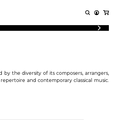
T MUSIC
OTHER
PRODUCTS
MBLE
CDs and DVDs
music
Knobloch Strings
Merchandise
by the diversity of its composers, arrangers,
Music Theory and Books
 repertoire and contemporary classical music.
tet
!
 quartet