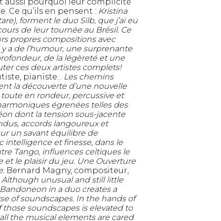
t aussi pourquoi leur complicité
ne. Ce qu’ils en pensent :
Kristina
e), forment le duo Silb, que j’ai eu
u cours de leur tournée au Brésil. Ce
eurs propres compositions avec
 Il y a de l’humour, une surprenante
rofondeur, de la légèreté et une
uter ces deux artistes complets!
iste, pianiste...
Les chemins
nt la découverte d’une nouvelle
, toute en rondeur, percussive et
 harmoniques égrenées telles des
éon dont la tension sous-jacente
endus, accords langoureux et
ur un savant équilibre de
 intelligence et finesse, dans le
tre Tango, influences celtiques le
e et le plaisir du jeu. Une Ouverture
e.
Bernard Magny, compositeur,
e
Although unusual and still little
h Bandoneon in a duo creates a
rse of soundscapes. In the hands of
f those soundscapes is elevated to
 all the musical elements are cared