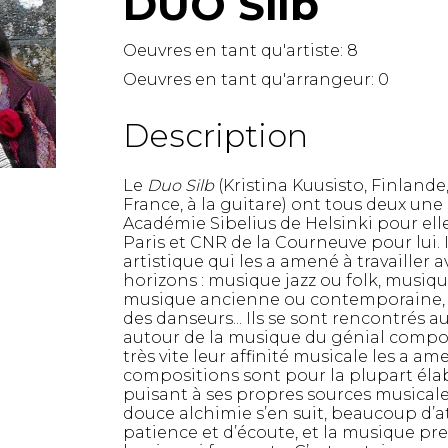
DUO Silb
Lute
Mandolin
Oeuvres en tant qu'artiste:
8
Oboe
Oeuvres en tant qu'arrangeur:
0
Organ
Percussion
Description
Piano
Saxophone
Le
Duo Silb
(Kristina Kuusisto, Finland
Trombone
France, à la guitare) ont tous deux une 
Trumpet
Académie Sibelius de Helsinki pour el
Tuba
Paris et CNR de la Courneuve pour lui. 
artistique qui les a amené à travailler 
Ukulele
horizons : musique jazz ou folk, musiq
Violin
musique ancienne ou contemporaine, o
Voice
des danseurs... Ils se sont rencontrés 
autour de la musique du génial compos
très vite leur affinité musicale les a am
compositions sont pour la plupart éla
puisant à ses propres sources musicale
douce alchimie s’en suit, beaucoup d’
patience et d’écoute, et la musique p