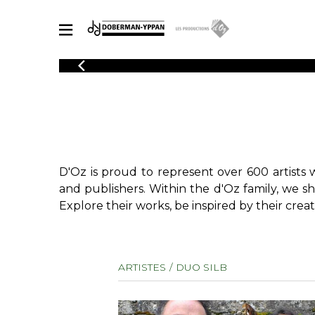
CATALOGUE
Explore our sheet music catalog, rich in original works and quality
SHE
arrangements.
FOR
Method
Solo Gui
Explore our sheet music catalog, rich
in original works and quality
2 Guitars
D'Oz is proud to represent over 600 artists 
arrangements.
3 Guitars
SHEET MUSIC FOR GUITAR
and publishers. Within the d'Oz family, we s
4 Guitars
Explore their works, be inspired by their creat
5 Guitar
Guitar E
SHEET MUSIC FOR OTHER INSTRUMENTS
Guitar O
ARTISTES
DUO SILB
Concert
Guitar a
SHEET MUSIC FOR ENSEMBLE
Chamber 