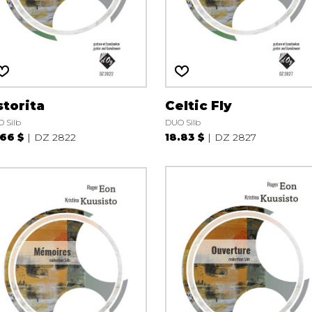
torita
Celtic Fly
 Silb
DUO Silb
.66 $
DZ 2822
18.83 $
DZ 2827