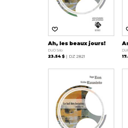
Ah, les beaux jours!
As
DUO Silb
DUO
23.54 $
DZ 2821
17