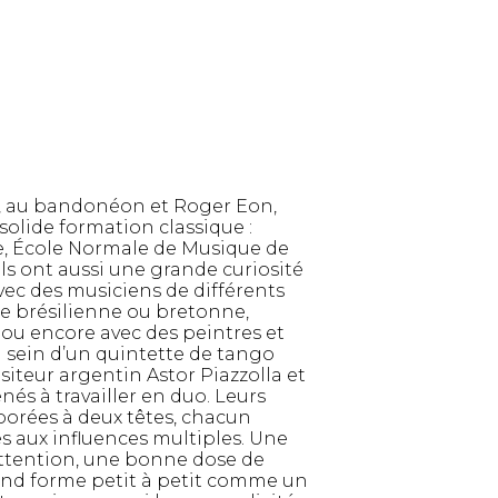
e, au bandonéon et Roger Eon,
solide formation classique :
le, École Normale de Musique de
Ils ont aussi une grande curiosité
avec des musiciens de différents
ue brésilienne ou bretonne,
u encore avec des peintres et
au sein d’un quintette de tango
iteur argentin Astor Piazzolla et
enés à travailler en duo. Leurs
borées à deux têtes, chacun
s aux influences multiples. Une
attention, une bonne dose de
rend forme petit à petit comme un