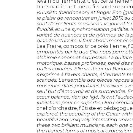
levain qui fermente. C’est certainemen
transparaît tant lorsqu’ils sont sur scè
Kuusisto (bandonéon) et Roger Eon (guitar
le plaisir de rencontrer en juillet 2017, a
sont d’excellents musiciens, ils jouent l
fluidité, et une synchronisation parfaite.
variété de nuances et de rythmes, de la p
grande virtuosité. Il faut absolument éco
Lea Freire, compositrice brésilienne, flût
empruntés par le duo Silb nous permette
alchimie sonore et expressive. La guitare
motorique; basses profondes, perlé des
bulles colorées. Elle soutient un Bandon
s’exprime à travers chants, étirements t
scandés. L’ensemble des pièces repose s
musiques dites populaires travaillées avec
seul but d’émouvoir et de surprendre. En
cœur balance, rien de figé, ils ont l’audac
jubilatoire pour ce superbe Duo complic
chef d’orchestre, flûtiste et pédagogu
explored, the coupling of the Guitar wit
beautiful and uniquely interesting unive
these two brilliant musicians, each one o
the highest forms of musical expression: