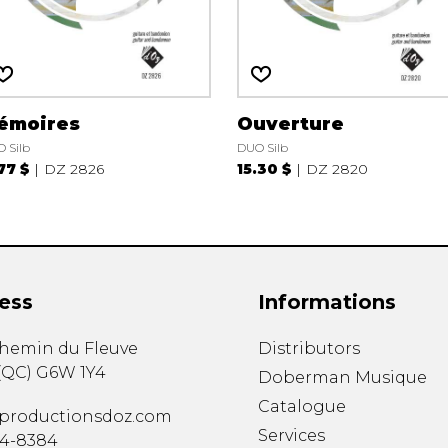
émoires
Ouverture
 Silb
DUO Silb
.77 $
DZ 2826
15.30 $
DZ 2820
ess
Informations
chemin du Fleuve
Distributors
(
QC
)
G6W 1Y4
Doberman Musique
Catalogue
productionsdoz.com
Services
34-8384