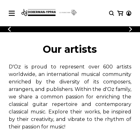
CATALOGUE
Explore our sheet music catalog, rich in
SHEET
Our artists
MUSIC
original works and quality arrangements.
FOR
GUITAR
D'Oz is proud to represent over 600 artists
Explore our sheet music catalog, rich
Methods
in original works and quality
worldwide, an international musical community
Solo Guitar
arrangements.
enriched by the diversity of its composers,
SHEET MUSIC FOR GUITAR
2 Guitars
arrangers, and publishers. Within the d'Oz family,
3 Guitars
we share a common passion for enriching the
4 Guitars
classical guitar repertoire and contemporary
SHEET MUSIC FOR OTHER
5 Guitars and More
INSTRUMENTS
classical music. Explore their works, be inspired
Guitar Ensemble
by their creativity, and vibrate to the rhythm of
Guitar Orchestra
their passion for music!
SHEET MUSIC FOR ENSEMBLE
Concertos
Guitar and other