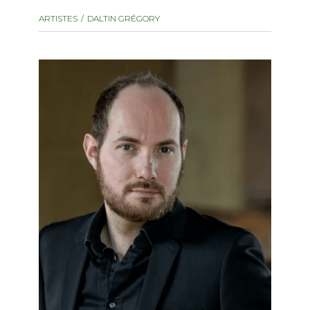
instrument
Chamber Music
ARTISTES
DALTIN GRÉGORY
OTHER PRODUCTS
with Guitar