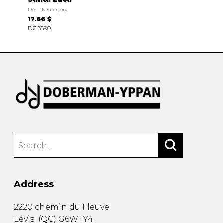
DALTIN Grégory
17.66 $
DZ 3590
Address
2220 chemin du Fleuve
Lévis
(
QC
)
G6W 1Y4