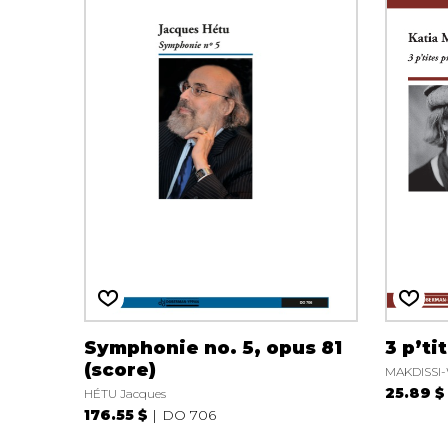
Symphonie no. 5, opus 81
3 p’t
(score)
MAKDISSI
25.89 $
HÉTU Jacques
176.55 $
DO 706