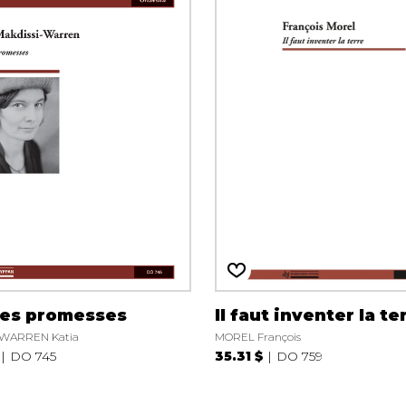
ites promesses
Il faut inventer la te
-WARREN Katia
MOREL François
DO 745
35.31 $
DO 759