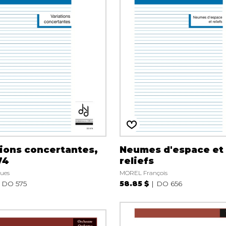
tions concertantes,
Neumes d'espace et
74
reliefs
ues
MOREL François
DO 575
58.85 $
DO 656