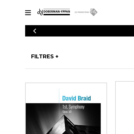
CATALOGUE
Explorez notre catalogue de partitions riche en œuvres originales
PAR
en arrangements de qualité.
FILTRES
Méthod
Guitare 
Explorez notre catalogue de partitions
2 guitare
riche en œuvres originales et en
arrangements de qualité.
3 guitare
PARTITIONS POUR GUITARE
4 guitare
5 guitare
Ensembl
PARTITIONS POUR AUTRES INSTRUMENTS
Orchestr
Concerto
Guitare 
PARTITIONS POUR ENSEMBLES
Musique