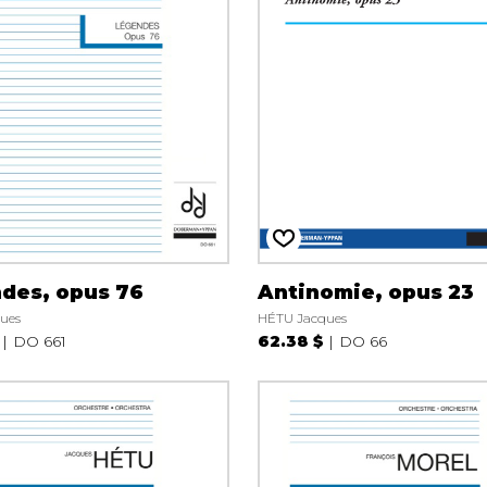
des, opus 76
Antinomie, opus 23
ues
HÉTU Jacques
DO 661
62.38 $
DO 66