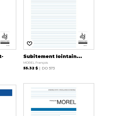
t-
Subitement lointain...
MOREL François
55.32 $
DO 573