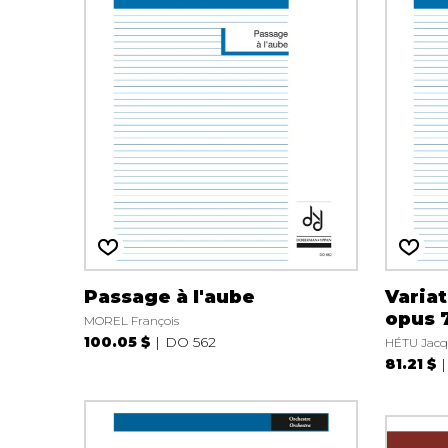
Passage à l'aube
Varia
opus 
MOREL François
100.05 $
DO 562
HÉTU Jacq
81.21 $