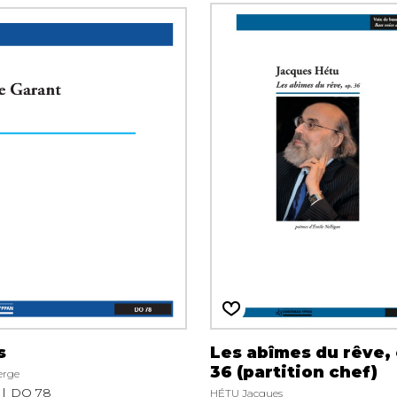
s
Les abîmes du rêve,
36 (partition chef)
erge
DO 78
HÉTU Jacques