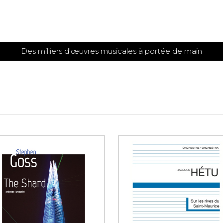
Des milliers d'œuvres musicales à portée de main
 et
TITIONS POUR GUITARE
PARTITIONS
POUR
AUTRES
es
INSTRUMENTS
seule
Alto
s
Basse électrique
s
Basson
s
Clarinette
s et plus
Clavecin
e de guitares
Contrebasse
e de guitares
Cor anglais
 pour guitare
Cor français
et un autre instrument
Flûte
 de chambre avec guitare
Harpe