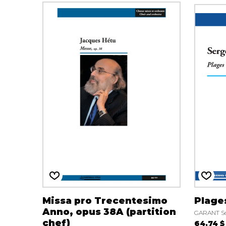
Missa pro Trecentesimo
Plage
Anno, opus 38A (partition
GARANT S
chef)
64.74 $