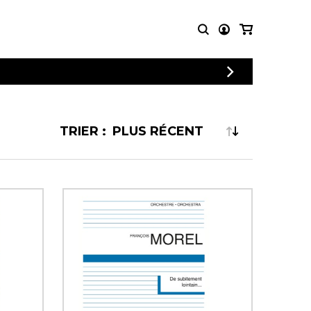
PARTITIONS
AUTRES
POUR
PRODUITS
ENSEMBLES
TRIER :
Articles promotionnels
Chœur
Cordes Knobloch
Concerto
Disques compacts et
Musique de chambre
DVDs
Orchestre
Ouvrages théoriques
et livres
Quatuor de flûtes
Quatuor de saxophones