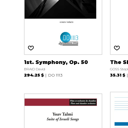
AUTRES PRODUITS
1st. Symphony, Op. 50
The S
BRAID David
GOSS Step
294.25 $
DO 1113
35.31 $