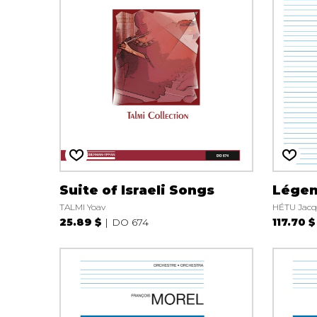
Suite of Israeli Songs
Légen
TALMI Yoav
HÉTU Jacq
25.89 $
DO 674
117.70 $