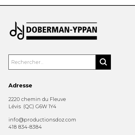
Adresse
2220 chemin du Fleuve
Lévis
(
QC
)
G6W 1Y4
info@productionsdoz.com
418 834-8384