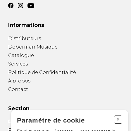
Informations
Distributeurs
Doberman Musique
Catalogue
Services
Politique de Confidentialité
À propos
Contact
Section
+
Paramètre de cookie
Partitions pour guitare
Partitions pour autres instruments