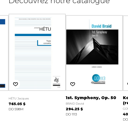
Découvrez notre catalogue
1st. Symphony, Op. 50
K
HÉTU Jacques
(r
765.05 $
BRAID David
DO 598M
294.25 $
GOS
DO 1113
40
DO