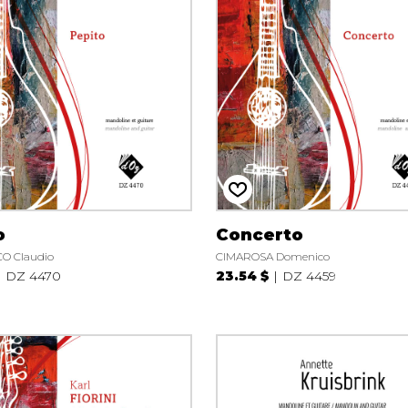
o
Concerto
O Claudio
CIMAROSA Domenico
DZ 4470
23.54 $
DZ 4459