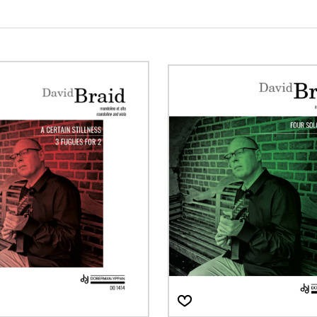
Hautbois
Luth
Mandoline
Orgue
Percussion
Piano
Saxophone
Trombone
Trompette
Tuba
Ukulélé
Violon
Violoncelle
Voix