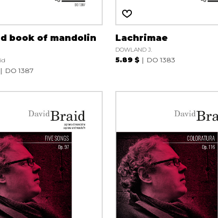
d book of mandolin
Lachrimae
DOWLAND J.
5.89 $
DO 1383
id
DO 1387