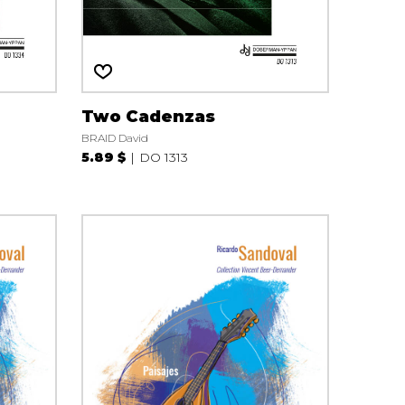
Two Cadenzas
BRAID David
5.89 $
DO 1313