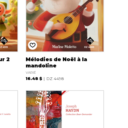
ur 2
Mélodies de Noël à la
mandoline
VARIÉ
16.48 $
DZ 4498