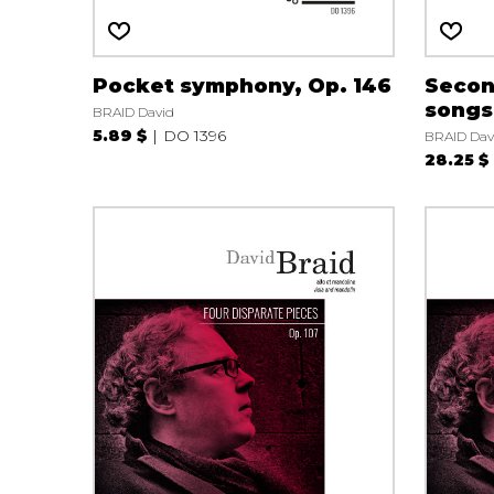
Pocket symphony, Op. 146
Secon
songs
BRAID David
5.89 $
DO 1396
BRAID Dav
28.25 $