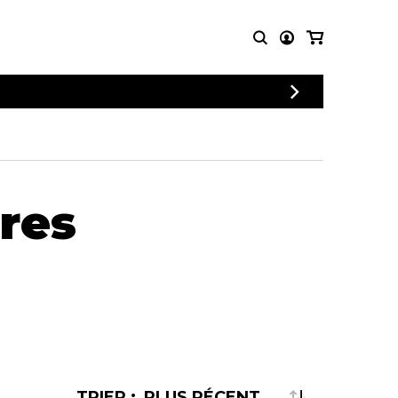
PARTITIONS
AUTRES
POUR
PRODUITS
ENSEMBLES
Articles promotionnels
Chœur
Cordes Knobloch
tres
Concerto
Disques compacts et
Musique de chambre
DVDs
Orchestre
Ouvrages théoriques
et livres
Quatuor de flûtes
Quatuor de saxophones
TRIER :