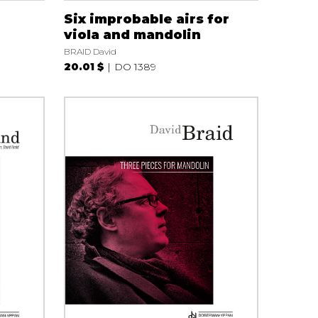
Six improbable airs for
viola and mandolin
BRAID David
20.01 $
DO 1389