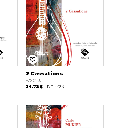
2 Cassations
HAYDN J.
24.72 $
DZ 4434