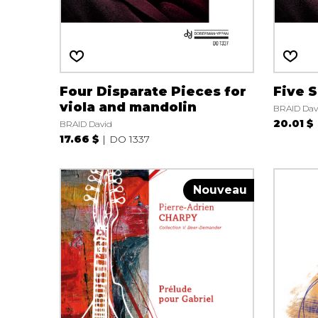
Four Disparate Pieces for
Five 
viola and mandolin
BRAID Dav
20.01 $
BRAID David
17.66 $
DO 1337
Nouveau