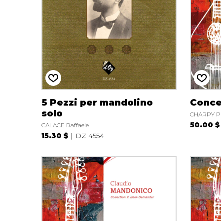
5 Pezzi per mandolino
Conce
solo
CHARPY Pi
50.00 $
CALACE Raffaele
15.30 $
DZ 4554