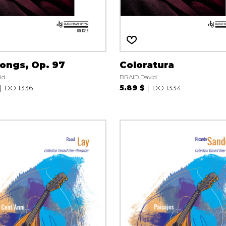
Songs, Op. 97
Coloratura
id
BRAID David
DO 1336
5.89 $
DO 1334