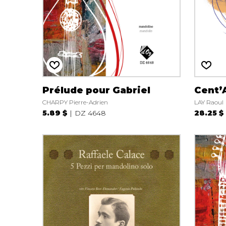
Prélude pour Gabriel
Cent’
CHARPY Pierre-Adrien
LAY Raoul
5.89 $
DZ 4648
28.25 $