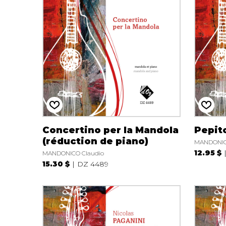
Concertino per la Mandola
Pepit
(réduction de piano)
MANDONIC
12.95 $
MANDONICO Claudio
15.30 $
DZ 4489