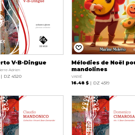
rto V-B-Dingue
Mélodies de Noël po
mandolines
erre-Adrien
DZ 4520
VARIÉ
16.48 $
DZ 4519