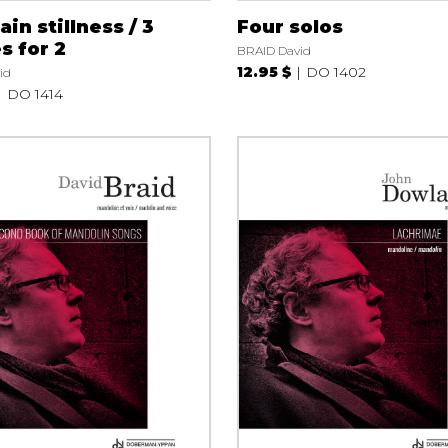
ain stillness / 3
Four solos
s for 2
BRAID David
12.95 $
DO 1402
id
DO 1414