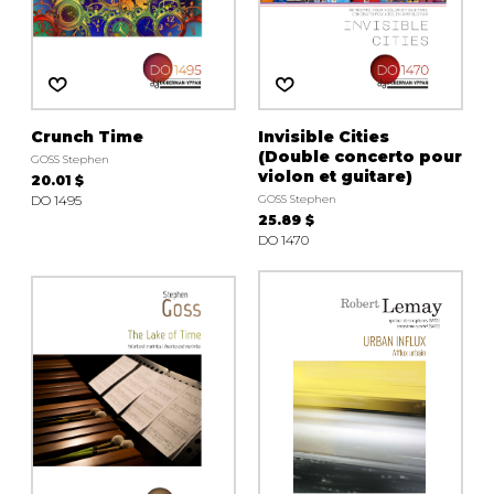
Crunch Time
Invisible Cities
(Double concerto pour
GOSS Stephen
violon et guitare)
20.01 $
DO 1495
GOSS Stephen
25.89 $
DO 1470