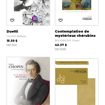
Duetti
Contemplation de
mystérieux chérubins
CALACE Raffaele
15.30 $
BOGDANOVIC Dusan
DO 1241
42.37 $
DO 1229