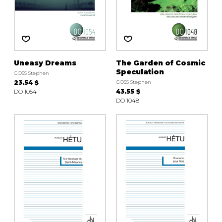
Uneasy Dreams
The Garden of Cosmic
Speculation
GOSS Stephen
23.54 $
GOSS Stephen
DO 1054
43.55 $
DO 1048