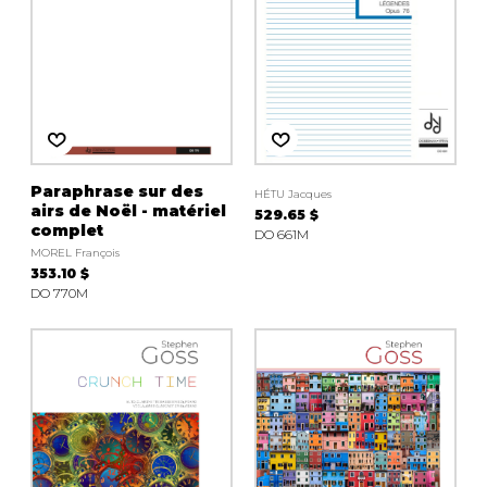
Paraphrase sur des
HÉTU Jacques
airs de Noël - matériel
529.65 $
complet
DO 661M
MOREL François
353.10 $
DO 770M