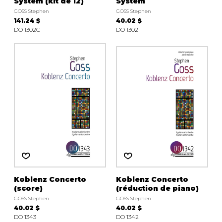
System (kit de 12)
System
GOSS Stephen
GOSS Stephen
141.24 $
40.02 $
DO 1302C
DO 1302
Koblenz Concerto
Koblenz Concerto
(score)
(réduction de piano)
GOSS Stephen
GOSS Stephen
40.02 $
40.02 $
DO 1343
DO 1342