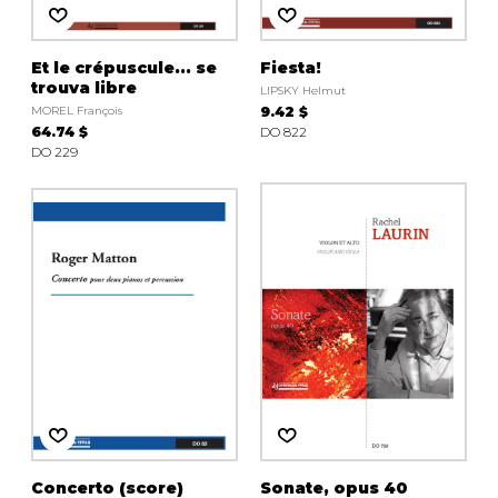
Et le crépuscule... se
Fiesta!
trouva libre
LIPSKY Helmut
MOREL François
9.42 $
64.74 $
DO 822
DO 229
Concerto (score)
Sonate, opus 40