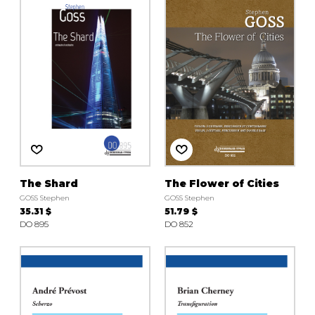
The Shard
The Flower of Cities
GOSS Stephen
GOSS Stephen
35.31 $
51.79 $
DO 895
DO 852