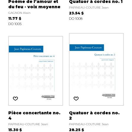
Poème de l’amour et
Quatuor à cordes no. 1
du feu - voix moyenne
PAPINEAU-COUTURE Jean
GAGNON Alain
23.54 $
11.77 $
DO 1008
DO 1005
Pièce concertante no.
Quatuor à cordes no.
4
2
PAPINEAU-COUTURE Jean
PAPINEAU-COUTURE Jean
15.30 $
28.25 $