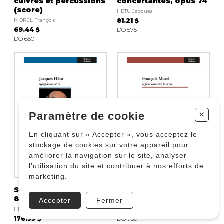
cuivres et percussions
concertantes, opus 74
(score)
HÉTU Jacques
MOREL François
81.21 $
69.44 $
DO 575
DO 650
+
Paramètre de cookie
En cliquant sur « Accepter », vous acceptez le
stockage de cookies sur votre appareil pour
améliorer la navigation sur le site, analyser
l’utilisation du site et contribuer à nos efforts de
marketing.
Symphonie no. 5, opus
Il faut inventer la terre
81 (score)
Accepter
Fermer
MOREL François
HÉTU Jacques
35.31 $
176.55 $
DO 759