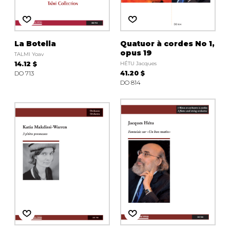
La Botella
Quatuor à cordes No 1,
opus 19
TALMI Yoav
14.12 $
HÉTU Jacques
DO 713
41.20 $
DO 814