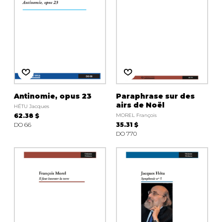
Antinomie, opus 23
Paraphrase sur des
airs de Noël
HÉTU Jacques
62.38 $
MOREL François
DO 66
35.31 $
DO 770