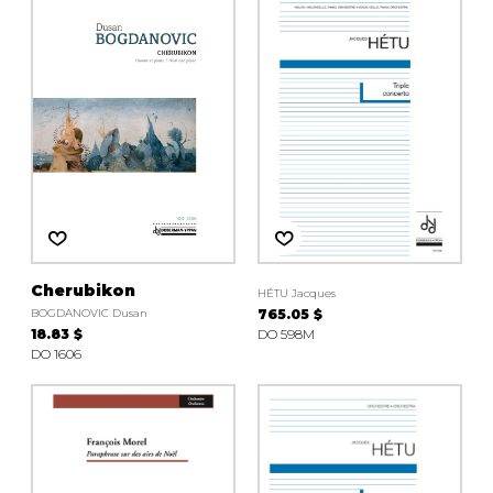
AUTRES PRODUITS
Cherubikon
HÉTU Jacques
BOGDANOVIC Dusan
765.05 $
18.83 $
DO 598M
DO 1606