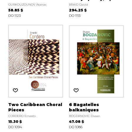
OURKOUZOUNOV Atanas
BRAID David
58.85 $
294.25 $
DO 1123
DO 1113
Two Caribbean Choral
6 Bagatelles
Pieces
balkaniques
CORDERO Ernesto
BOGDANOVIC Dusan
15.30 $
47.08 $
DO 1094
DO 1086