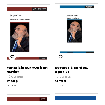
Fantaisie sur «Un bon
Sextuor à cordes,
matin»
opus 71
HÉTU Jacques
HÉTU Jacques
17.66 $
51.79 $
DO 726
DO 727