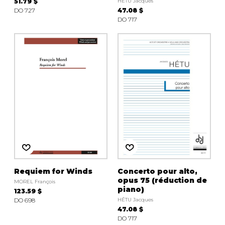
51.79 $
HÉTU Jacques
DO 727
47.08 $
DO 717
Requiem for Winds
Concerto pour alto,
opus 75 (réduction de
MOREL François
piano)
123.59 $
DO 698
HÉTU Jacques
47.08 $
DO 717