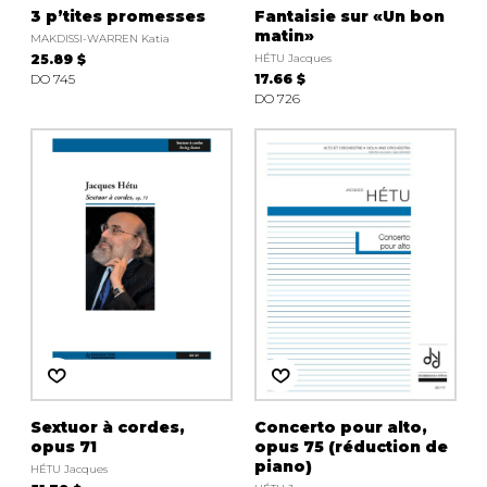
3 p’tites promesses
Fantaisie sur «Un bon
matin»
MAKDISSI-WARREN Katia
25.89 $
HÉTU Jacques
DO 745
17.66 $
DO 726
Sextuor à cordes,
Concerto pour alto,
opus 71
opus 75 (réduction de
piano)
HÉTU Jacques