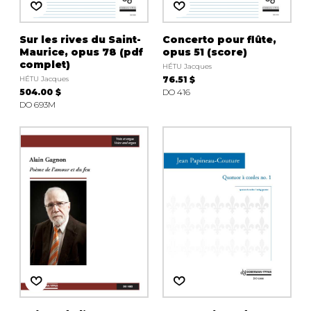
Sur les rives du Saint-
Concerto pour flûte,
Maurice, opus 78 (pdf
opus 51 (score)
complet)
HÉTU Jacques
HÉTU Jacques
76.51 $
504.00 $
DO 416
DO 693M