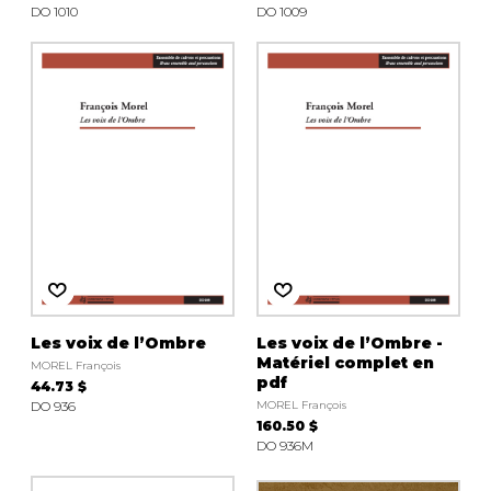
DO 1010
DO 1009
Les voix de l’Ombre
Les voix de l’Ombre -
Matériel complet en
MOREL François
pdf
44.73 $
DO 936
MOREL François
160.50 $
DO 936M