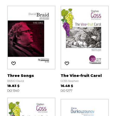
Three Songs
The Vine-fruit Carol
BRAID David
GOSS Stephen
18.83 $
16.48 $
DO 1340
DO 1277