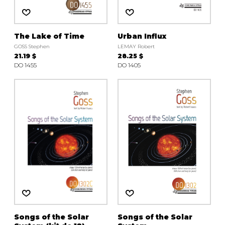
The Lake of Time
Urban Influx
GOSS Stephen
LEMAY Robert
21.19 $
28.25 $
DO 1455
DO 1405
Songs of the Solar
Songs of the Solar