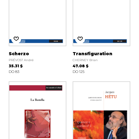
Scherzo
Transfiguration
PRÉVOST André
CHERNEY Brian
35.31 $
47.08 $
DO 83
DO 125