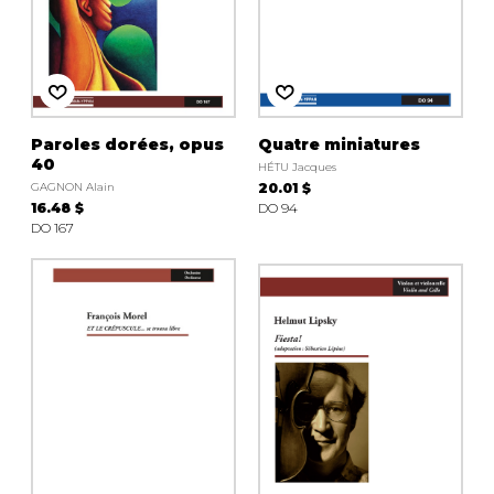
Paroles dorées, opus
Quatre miniatures
40
HÉTU Jacques
GAGNON Alain
20.01 $
16.48 $
DO 94
DO 167