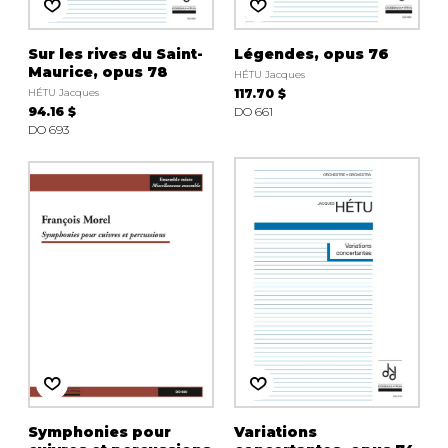
Sur les rives du Saint-
Légendes, opus 76
Maurice, opus 78
HÉTU Jacques
HÉTU Jacques
117.70 $
94.16 $
DO 661
DO 693
Symphonies pour
Variations