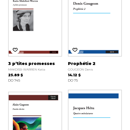
3 p’tites promesses
Prophétie 2
MAKDISSI-WARREN Katia
GOUGEON Denis
25.89 $
14.12 $
DO 745
DO 75