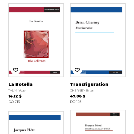
La Botella
Transfiguration
TALMI Yoav
CHERNEY Brian
14.12 $
47.08 $
DO 713
DO 125