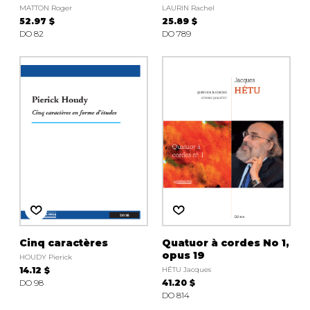
MATTON Roger
LAURIN Rachel
52.97 $
25.89 $
DO 82
DO 789
Cinq caractères
Quatuor à cordes No 1,
opus 19
HOUDY Pierick
14.12 $
HÉTU Jacques
DO 98
41.20 $
DO 814