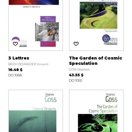
3 Lettres
The Garden of Cosmic
Speculation
BEER-DEMANDER Vincent
16.48 $
GOSS Stephen
DO 1068
43.55 $
DO 1055