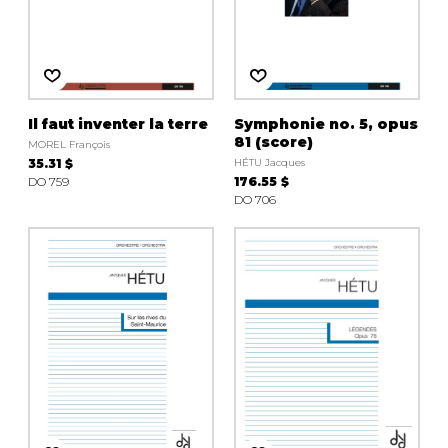
Il faut inventer la terre
Symphonie no. 5, opus
81 (score)
MOREL François
35.31 $
HÉTU Jacques
DO 759
176.55 $
DO 706