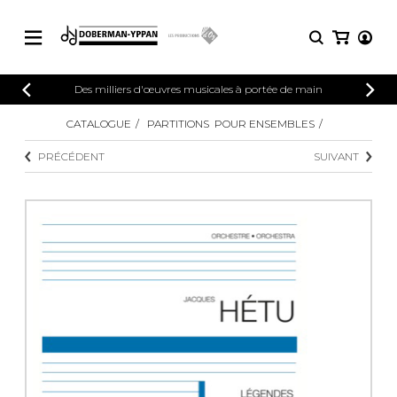
CATALOGUE
Des milliers d'œuvres musicales à portée de main
Explorez notre catalogue de partitions
CATALOGUE
PARTITIONS POUR ENSEMBLES
PARTITIONS 
riche en œuvres originales et en
PRÉCÉDENT
SUIVANT
arrangements de qualité.
Méthodes
Guitare seule
Explorez notre catalogue de partitions
riche en œuvres originales et en
2 guitares
arrangements de qualité.
3 guitares
4 guitares
PARTITIONS POUR GUITARE
5 guitares et plus
Ensemble de guitare
PARTITIONS POUR AUTRES
Orchestre de guitares
INSTRUMENTS
Concerto pour guitar
Guitare et un autre 
PARTITIONS POUR ENSEMBLES
Musique de chambre 