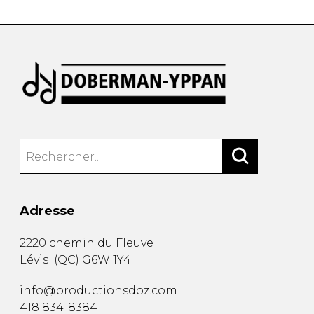
Adresse
2220 chemin du Fleuve
Lévis
(
QC
)
G6W 1Y4
info@productionsdoz.com
418 834-8384