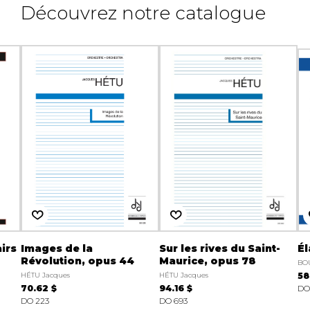
Découvrez notre catalogue
irs
Images de la
Sur les rives du Saint-
Él
Révolution, opus 44
Maurice, opus 78
BO
HÉTU Jacques
HÉTU Jacques
58
70.62 $
94.16 $
DO
DO 223
DO 693