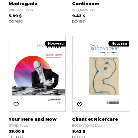
Madrugada
Continuum
WILLIAMS John
WILLIAMS John
5.89 $
9.42 $
DO 1659
DO 1641
Nouveau
Nouveau
Your Here and Now
Chant et Ricercare
BRAID David
BOGDANOVIC Dusan
39.00 $
9.42 $
DO 1660
DO 1666