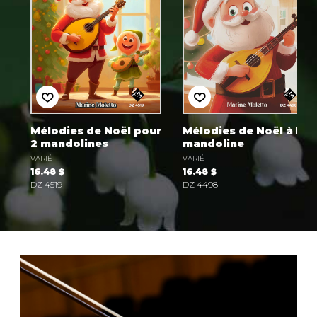
.
Mélodies de Noël pour
Mélodies de Noël à la
2 mandolines
mandoline
VARIÉ
VARIÉ
16.48 $
16.48 $
DZ 4519
DZ 4498