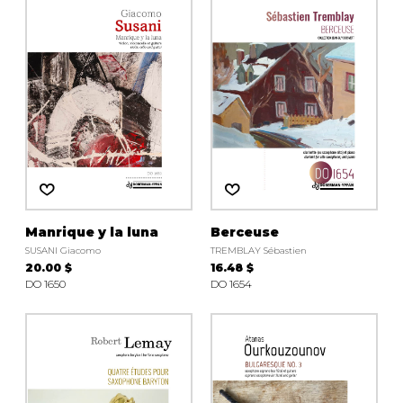
Manrique y la luna
Berceuse
SUSANI Giacomo
TREMBLAY Sébastien
20.00 $
16.48 $
DO 1650
DO 1654