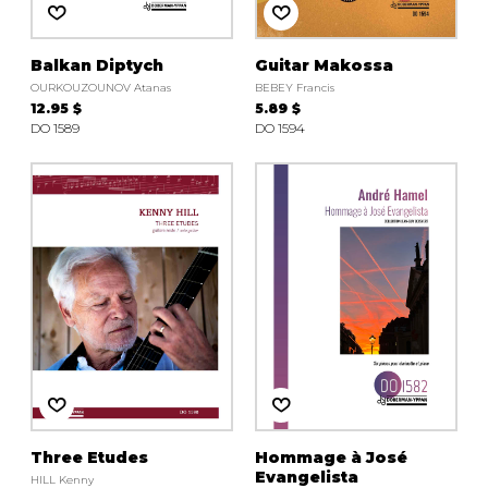
Balkan Diptych
Guitar Makossa
OURKOUZOUNOV Atanas
BEBEY Francis
12.95 $
5.89 $
DO 1589
DO 1594
Three Etudes
Hommage à José
Evangelista
HILL Kenny