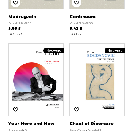
AUTRES PRODUITS
Madrugada
Continuum
WILLIAMS John
WILLIAMS John
5.89 $
9.42 $
DO 1659
DO 1641
Nouveau
Nouveau
Your Here and Now
Chant et Ricercare
BRAID David
BOGDANOVIC Dusan