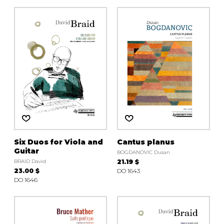
Six Duos for Viola and
Cantus planus
Guitar
BOGDANOVIC Dusan
BRAID David
21.19 $
23.00 $
DO 1643
DO 1646