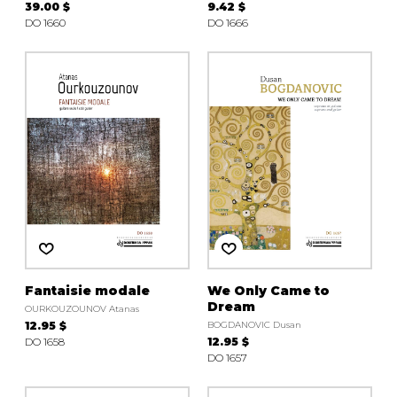
39.00 $
9.42 $
DO 1660
DO 1666
Fantaisie modale
We Only Came to
Dream
OURKOUZOUNOV Atanas
12.95 $
BOGDANOVIC Dusan
DO 1658
12.95 $
DO 1657