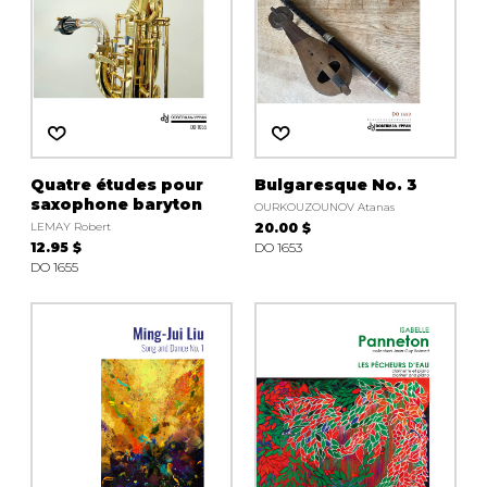
Quatre études pour
Bulgaresque No. 3
saxophone baryton
OURKOUZOUNOV Atanas
LEMAY Robert
20.00 $
12.95 $
DO 1653
DO 1655