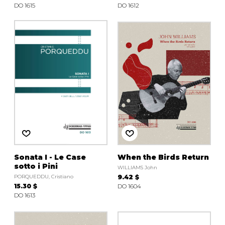
DO 1615
DO 1612
Sonata I - Le Case
When the Birds Return
sotto i Pini
WILLIAMS John
PORQUEDDU, Cristiano
9.42 $
15.30 $
DO 1604
DO 1613