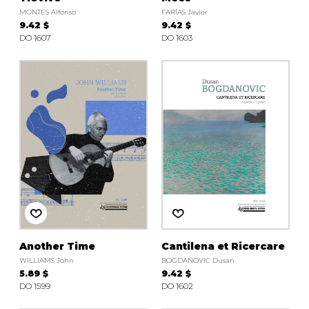
MONTES Alfonso
FARÍAS Javier
9.42 $
9.42 $
DO 1607
DO 1603
Another Time
Cantilena et Ricercare
WILLIAMS John
BOGDANOVIC Dusan
5.89 $
9.42 $
DO 1599
DO 1602