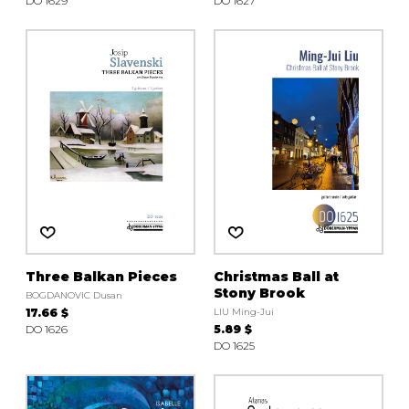
DO 1629
DO 1627
Three Balkan Pieces
Christmas Ball at
Stony Brook
BOGDANOVIC Dusan
17.66 $
LIU Ming-Jui
DO 1626
5.89 $
DO 1625