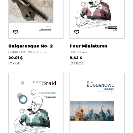
Bulgaresque No. 2
Four Miniatures
OURKOUZOUNOV Atanas
BRAID David
20.01 $
9.42 $
DO 1611
DO 1608