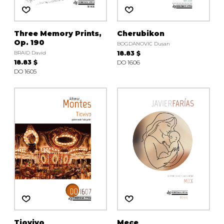
Three Memory Prints,
Cherubikon
Op. 190
BOGDANOVIC Dusan
BRAID David
18.83 $
18.83 $
DO 1606
DO 1605
Tiovivo
Mece