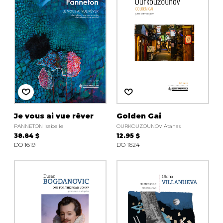
Je vous ai vue rêver
Golden Gai
PANNETON Isabelle
OURKOUZOUNOV Atanas
38.84 $
12.95 $
DO 1619
DO 1624