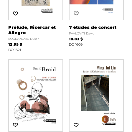
Prélude, Ricercar et
7 études de concert
Allegro
PAVLOVITS David
BOGDANOVIC Dusan
18.83 $
12.95 $
DO 1609
DO 1621