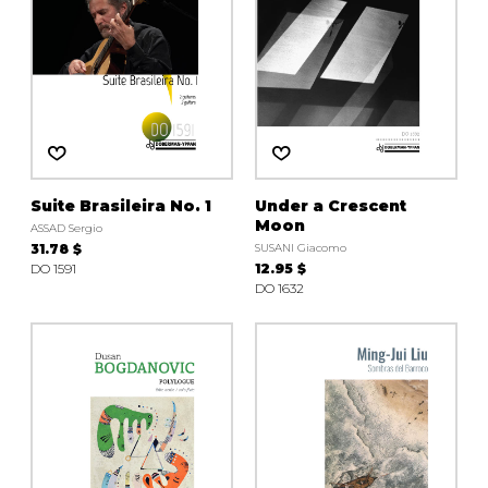
Suite Brasileira No. 1
Under a Crescent
Moon
ASSAD Sergio
31.78 $
SUSANI Giacomo
DO 1591
12.95 $
DO 1632