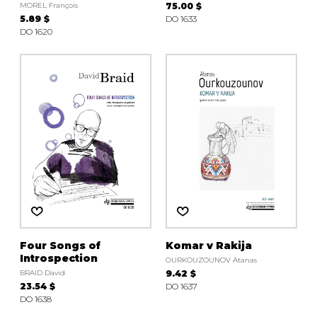
MOREL François
75.00 $
5.89 $
DO 1633
DO 1620
Four Songs of
Komar v Rakija
Introspection
OURKOUZOUNOV Atanas
BRAID David
9.42 $
23.54 $
DO 1637
DO 1638