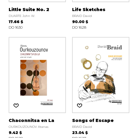
Little Suite No. 2
Life Sketches
DUARTE John W.
BRAID David
17.66 $
90.00 $
DO 1630
DO 1628
Chaconnitsa en La
Songs of Escape
OURKOUZOUNOV Atanas
BRAID David
9.42 $
23.04 $