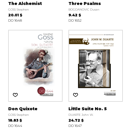
The Alchemist
Three Psalms
GOSS Stephen
BOGDANOVIC Dusan
20.01 $
9.42 $
DO 1648
DO 1652
Don Quixote
Little Suite No. 5
GOSS Stephen
DUARTE John W.
18.83 $
24.72 $
DO 1644
DO 1647