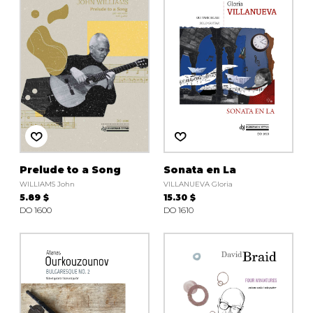
Prelude to a Song
Sonata en La
WILLIAMS John
VILLANUEVA Gloria
5.89 $
15.30 $
DO 1600
DO 1610