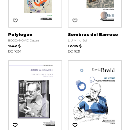
Polylogue
Sombras del Barroco
BOGDANOVIC Dusan
LIU Ming-Jui
9.42 $
12.95 $
DO 1634
DO 1631