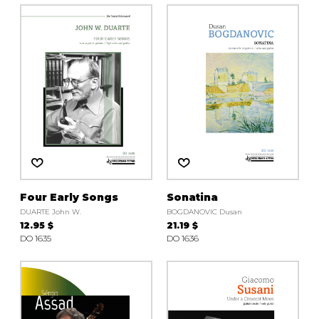
Four Early Songs
Sonatina
DUARTE John W.
BOGDANOVIC Dusan
12.95 $
21.19 $
DO 1635
DO 1636