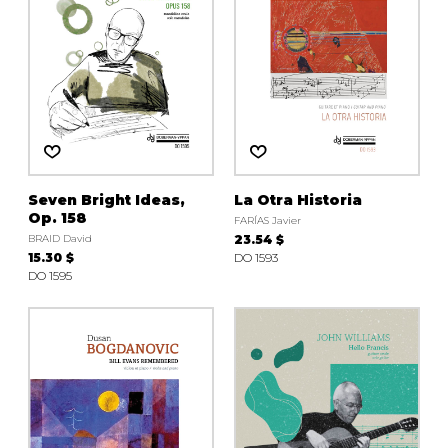
Seven Bright Ideas,
La Otra Historia
Op. 158
FARÍAS Javier
BRAID David
23.54 $
15.30 $
DO 1593
DO 1595