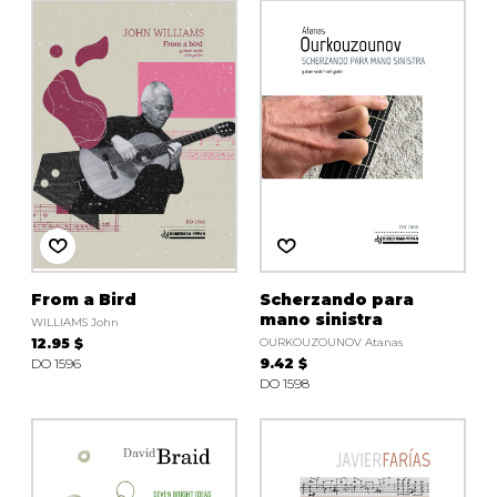
From a Bird
Scherzando para
mano sinistra
WILLIAMS John
12.95 $
OURKOUZOUNOV Atanas
DO 1596
9.42 $
DO 1598