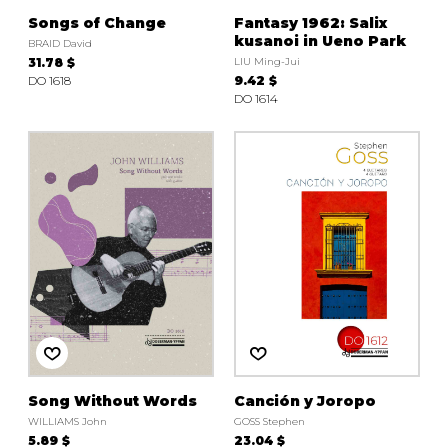
Songs of Change
Fantasy 1962: Salix
kusanoi in Ueno Park
BRAID David
31.78 $
LIU Ming-Jui
DO 1618
9.42 $
DO 1614
Song Without Words
Canción y Joropo
WILLIAMS John
GOSS Stephen
5.89 $
23.04 $