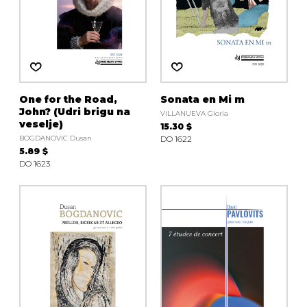
One for the Road,
Sonata en Mi m
John? (Udri brigu na
VILLANUEVA Gloria
veselje)
15.30 $
BOGDANOVIC Dusan
DO 1622
5.89 $
DO 1623