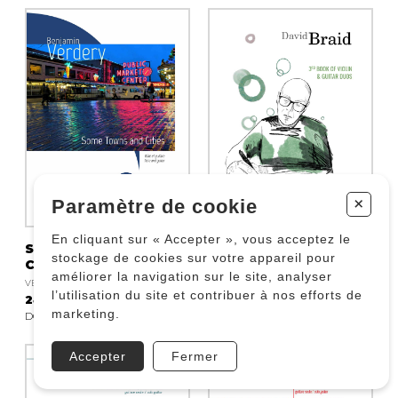
+
Paramètre de cookie
En cliquant sur « Accepter », vous acceptez le
Some Towns and
3rd book of violin &
stockage de cookies sur votre appareil pour
Cities
guitar duos
améliorer la navigation sur le site, analyser
VERDERY Benjamin
BRAID David
l’utilisation du site et contribuer à nos efforts de
24.72 $
23.54 $
marketing.
DO 1577
DO 1586
Accepter
Fermer