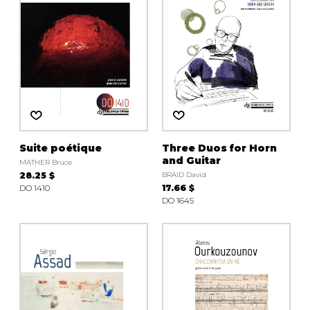
Suite poétique
Three Duos for Horn
and Guitar
MATHER Bruce
28.25 $
BRAID David
DO 1410
17.66 $
DO 1645