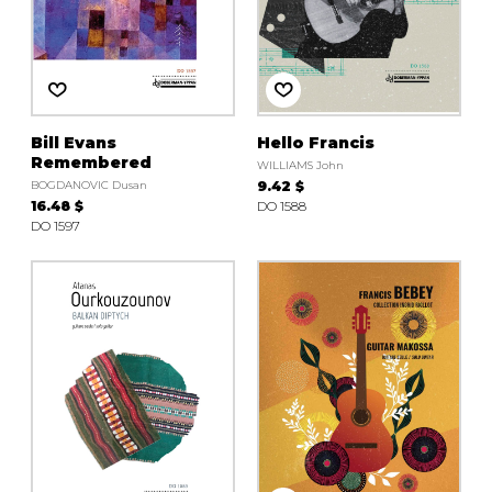
Bill Evans
Hello Francis
Remembered
WILLIAMS John
BOGDANOVIC Dusan
9.42 $
16.48 $
DO 1588
DO 1597