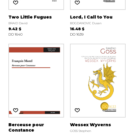
Two Little Fugues
Lord, I Call to You
BRAID David
BOGDANOVIC Dusan
9.42 $
16.48 $
DO 1640
DO 1639
Berceuse pour
Wessex Wyverns
Constance
GOSS Stephen