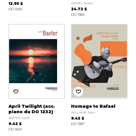
12.95 $
HAMEL André
DO 1590
24.72 $
DO 1582
April Twilight (acc.
Homage to Rafael
piano du DO 1232)
WILLIAMS John
BAXTER Garth
9.42 $
9.42 $
DO 1587
DO 1601