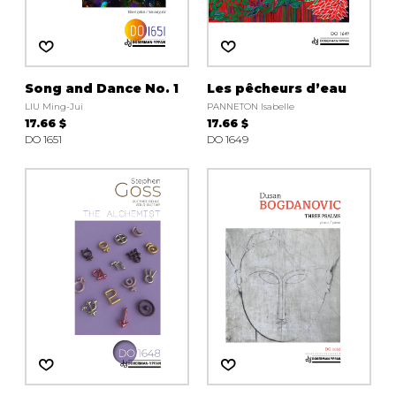
Song and Dance No. 1
Les pêcheurs d’eau
LIU Ming-Jui
PANNETON Isabelle
17.66 $
17.66 $
DO 1651
DO 1649