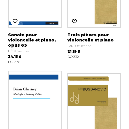
Sonate pour
Trois pièces pour
violoncelle et piano,
violoncelle et piano
opus 63
LANDRY Jeanne
HÉTU Jacques
21.19 $
34.13 $
DO 332
DO 276