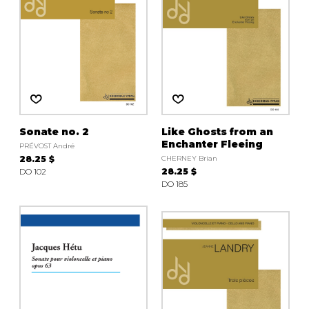
Sonate no. 2
Like Ghosts from an
Enchanter Fleeing
PRÉVOST André
28.25 $
CHERNEY Brian
DO 102
28.25 $
DO 185