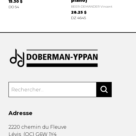
piano)
15.30 $
DO 54
BEER-DEMANDER Vincent
28.25 $
DZ 4645
Adresse
2220 chemin du Fleuve
Lévis
(
QC
)
G6W 1Y4