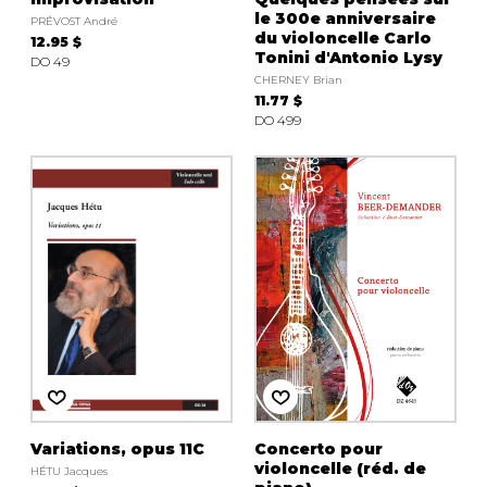
le 300e anniversaire
PRÉVOST André
du violoncelle Carlo
12.95 $
Tonini d'Antonio Lysy
DO 49
CHERNEY Brian
11.77 $
DO 499
Variations, opus 11C
Concerto pour
violoncelle (réd. de
HÉTU Jacques