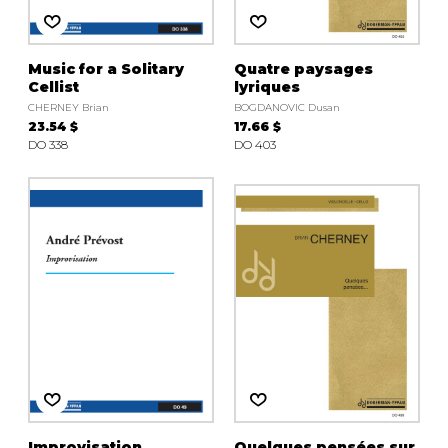
Music for a Solitary
Quatre paysages
Cellist
lyriques
CHERNEY Brian
BOGDANOVIC Dusan
23.54 $
17.66 $
DO 338
DO 403
Improvisation
Quelques pensées sur