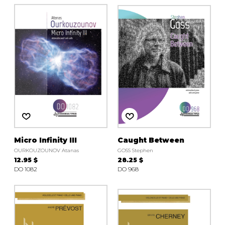
AUTRES PRODUITS
Micro Infinity III
Caught Between
OURKOUZOUNOV Atanas
GOSS Stephen
12.95 $
28.25 $
DO 1082
DO 968