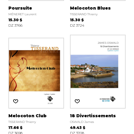
Poursuite
Melocoton Blues
MÉNERET Laurent
TISSERAND Thierry
15.30 $
15.30 $
DZ 3766
DZ 3724
Melocoton Club
18 Divertissements
TISSERAND Thierry
OSWALD James
17.66 $
49.43 $
DZ 3698
DZ 3708