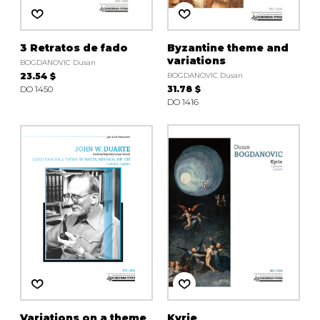
3 Retratos de fado
Byzantine theme and
variations
BOGDANOVIC Dusan
23.54 $
BOGDANOVIC Dusan
DO 1450
31.78 $
DO 1416
Variations on a theme
Kyrie