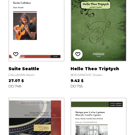
Suite Seattle
Hello Theo Triptych
CALLAHAN Kevin
BOGDANOVIC Dusan
27.07 $
9.42 $
DO 748
DO 755