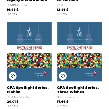
Lightly Metal Rumba
La Llorona
FORTINO Gianluca
VARIÉ
16.48 $
12.95 $
DZ 3960
DZ 3966
GFA Spotlight Series,
GFA Spotlight Series,
Elohim
Three Wishes
RUIZ José Valentino
BOUNY Elodie
20.01 $
17.66 $
DZ 3933
DZ 3932