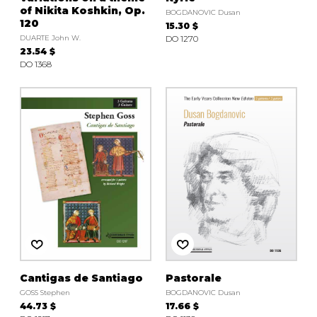
of Nikita Koshkin, Op.
BOGDANOVIC Dusan
120
15.30 $
DUARTE John W.
DO 1270
23.54 $
DO 1368
Cantigas de Santiago
Pastorale
GOSS Stephen
BOGDANOVIC Dusan
44.73 $
17.66 $