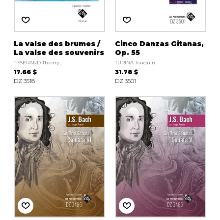
La valse des brumes /
Cinco Danzas Gitanas,
La valse des souvenirs
Op. 55
TISSERAND Thierry
TURINA Joaquín
17.66 $
31.78 $
DZ 3518
DZ 3501