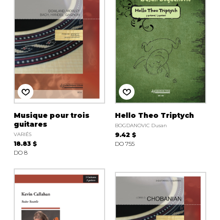
Musique pour trois
Hello Theo Triptych
guitares
BOGDANOVIC Dusan
VARIÉS
9.42 $
18.83 $
DO 755
DO 8