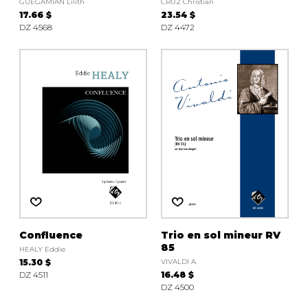
GUÉGAMIAN Lilith
CRUZ Christian
17.66 $
23.54 $
DZ 4568
DZ 4472
Confluence
Trio en sol mineur RV
85
HEALY Eddie
15.30 $
VIVALDI A.
DZ 4511
16.48 $
DZ 4500