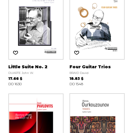
AUTRES PRODUITS
Little Suite No. 2
Four Guitar Trios
DUARTE John W.
BRAID David
17.66 $
18.83 $
DO 1630
DO 1548