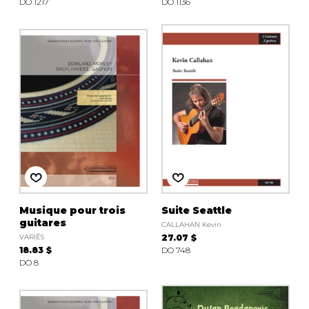
DO 1217
DO 1136
Musique pour trois
Suite Seattle
guitares
CALLAHAN Kevin
VARIÉS
27.07 $
18.83 $
DO 748
DO 8