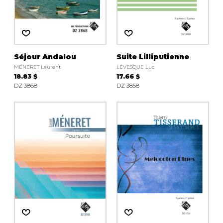
Séjour Andalou
Suite Lilliputienne
MÉNERET Laurent
LÉVESQUE Luc
18.83 $
17.66 $
DZ 3868
DZ 3858