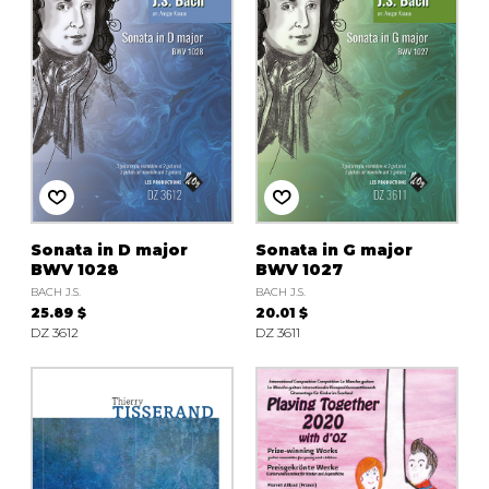
Sonata in D major
Sonata in G major
BWV 1028
BWV 1027
BACH J.S.
BACH J.S.
25.89 $
20.01 $
DZ 3612
DZ 3611