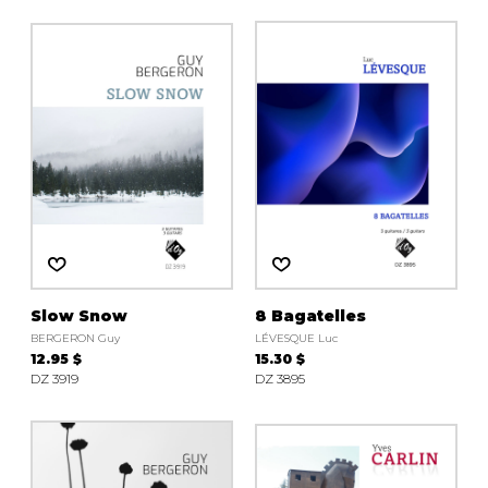
Slow Snow
8 Bagatelles
BERGERON Guy
LÉVESQUE Luc
12.95 $
15.30 $
DZ 3919
DZ 3895