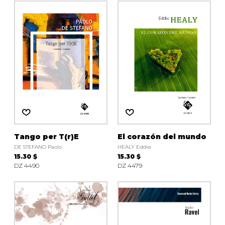
Tango per T(r)E
El corazón del mundo
DE STEFANO Paolo
HEALY Eddie
15.30 $
15.30 $
DZ 4490
DZ 4479