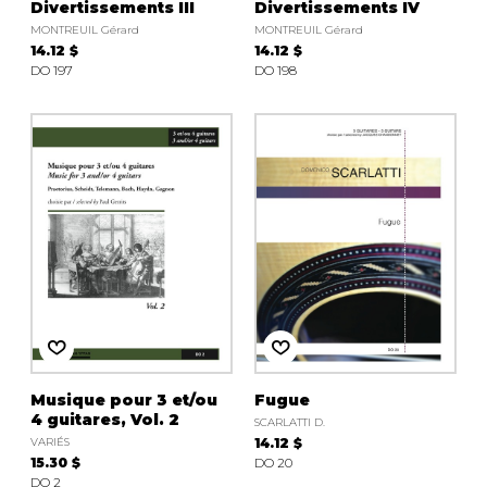
Divertissements III
Divertissements IV
MONTREUIL Gérard
MONTREUIL Gérard
14.12 $
14.12 $
DO 197
DO 198
Musique pour 3 et/ou
Fugue
4 guitares, Vol. 2
SCARLATTI D.
VARIÉS
14.12 $
15.30 $
DO 20
DO 2