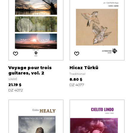
Voyage pour trois
Hicaz Türkü
guitares, vol. 2
Traditional
VARIÉ
8.80 $
21.19 $
DZ 4077
DZ 4072