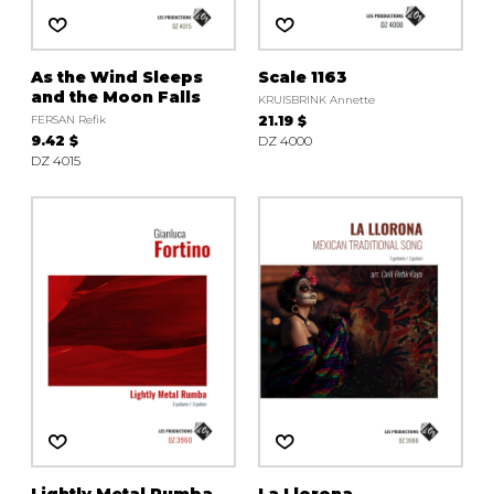
As the Wind Sleeps
Scale 1163
and the Moon Falls
KRUISBRINK Annette
FERSAN Refik
21.19 $
9.42 $
DZ 4000
DZ 4015