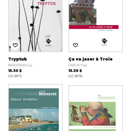
Tryptuk
Ça va jaser à Troie
BERGERON Guy
CARLIN Yves
15.30 $
15.30 $
DZ 3875
DZ 3878