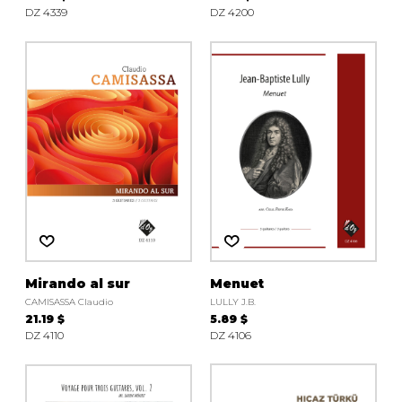
DZ 4339
DZ 4200
Mirando al sur
Menuet
CAMISASSA Claudio
LULLY J.B.
21.19 $
5.89 $
DZ 4110
DZ 4106