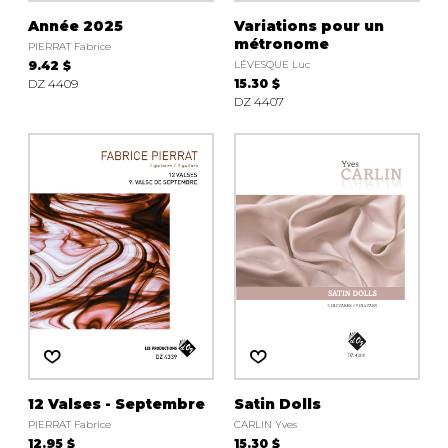
Année 2025
Variations pour un
métronome
PIERRAT Fabrice
9.42 $
LÉVESQUE Luc
DZ 4409
15.30 $
DZ 4407
12 Valses - Septembre
Satin Dolls
PIERRAT Fabrice
CARLIN Yves
12.95 $
15.30 $