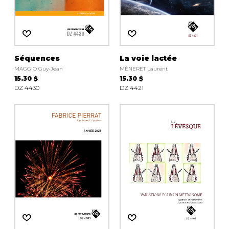
Séquences
La voie lactée
MAGGIO Guy-Jean
MÉNERET Laurent
15.30 $
15.30 $
DZ 4430
DZ 4421