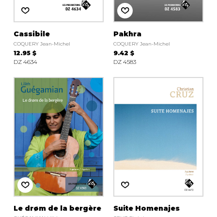
Cassibile
Pakhra
COQUERY Jean-Michel
COQUERY Jean-Michel
12.95 $
9.42 $
DZ 4634
DZ 4583
Le drøm de la bergère
Suite Homenajes