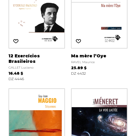
12 Exercícios
Ma mère l’Oye
Brasileiros
RAVEL Maurice
GALLET Luciano
25.89 $
16.48 $
DZ 4432
DZ 4446