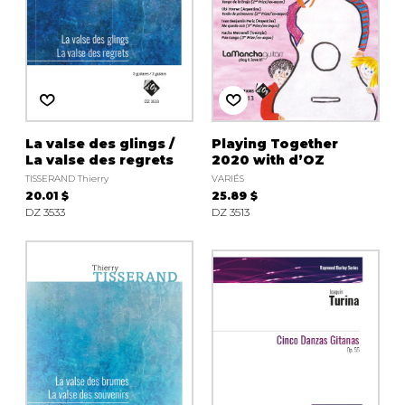
La valse des glings /
Playing Together
La valse des regrets
2020 with d’OZ
TISSERAND Thierry
VARIÉS
20.01 $
25.89 $
DZ 3533
DZ 3513