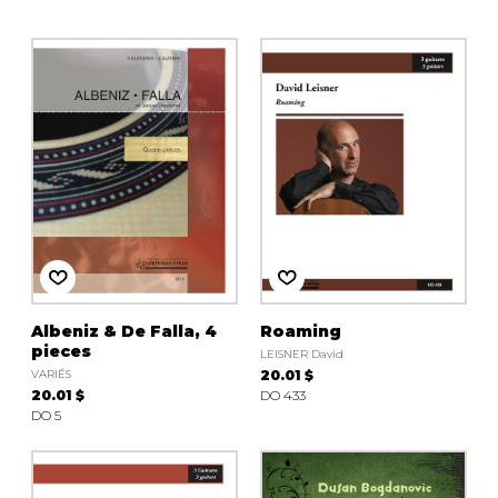
Albeniz & De Falla, 4
Roaming
pieces
LEISNER David
VARIÉS
20.01 $
20.01 $
DO 433
DO 5