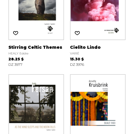
Stirring Celtic Themes
Cielito Lindo
HEALY Eddie
VARIÉ
28.25 $
15.30 $
DZ 3977
DZ 3976