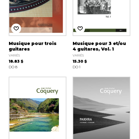
Musique pour trois
Musique pour 3 et/ou
guitares
4 guitares, Vol. 1
VARIÉS
VARIÉS
18.83 $
15.30 $
DO 8
DO 1