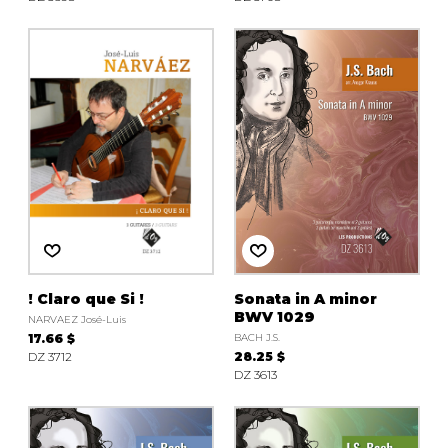
! Claro que Si !
Sonata in A minor
BWV 1029
NARVAEZ José-Luis
17.66 $
BACH J.S.
DZ 3712
28.25 $
DZ 3613