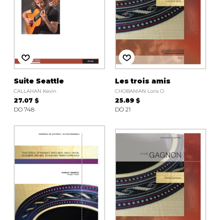
Suite Seattle
Les trois amis
CALLAHAN Kevin
CHOBANIAN Loris O.
27.07 $
25.89 $
DO 748
DO 21