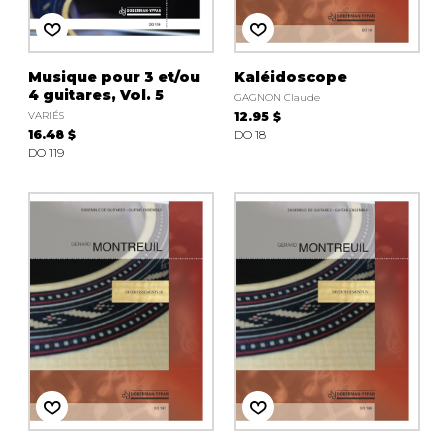
Musique pour 3 et/ou
Kaléidoscope
4 guitares, Vol. 5
GAGNON Claude
VARIÉS
12.95 $
16.48 $
DO 18
DO 119