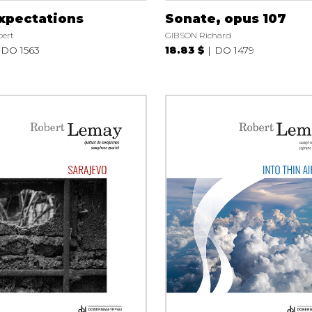
xpectations
Sonate, opus 107
ert
GIBSON Richard
DO 1563
18.83 $
DO 1479