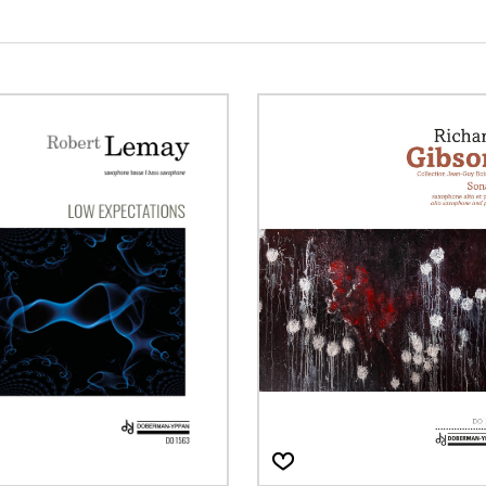
Hautbois
Luth
Mandoline
Orgue
Percussion
Piano
Saxophone
Trombone
Trompette
Tuba
Ukulélé
Violon
Violoncelle
Voix