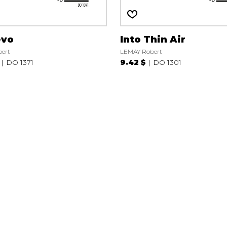
evo
Into Thin Air
ert
LEMAY Robert
DO 1371
9.42 $
DO 1301