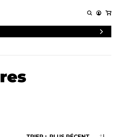
PARTITIONS
AUTRES
POUR
PRODUITS
ENSEMBLES
Articles promotionnels
Chœur
Cordes Knobloch
tres
Concerto
Disques compacts et
Musique de chambre
DVDs
Orchestre
Ouvrages théoriques
et livres
Quatuor de flûtes
Quatuor de saxophones
TRIER :