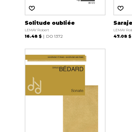
Solitude oubliée
Saraj
LEMAY Robert
LEMAY Rob
16.48 $
DO 1372
47.08 $