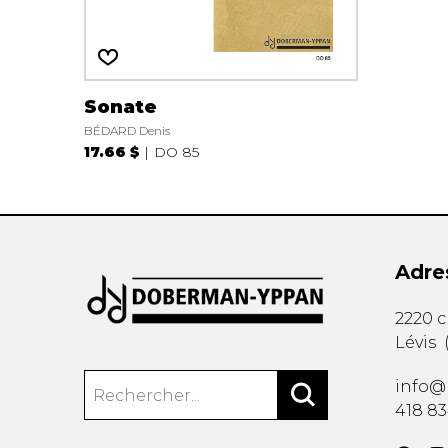
Sonate
BÉDARD Denis
17.66 $
DO 85
Adre
2220 
Lévis
info@
418 8