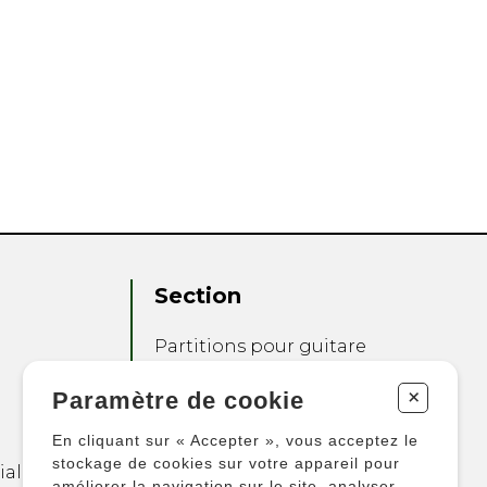
Section
Partitions pour guitare
Partitions pour autres
+
Paramètre de cookie
instruments
Partitions pour
En cliquant sur « Accepter », vous acceptez le
ensembles
stockage de cookies sur votre appareil pour
ialité
améliorer la navigation sur le site, analyser