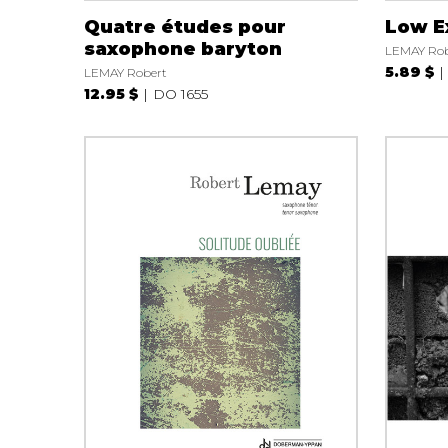
Quatre études pour
Low E
saxophone baryton
LEMAY Rob
5.89 $
LEMAY Robert
12.95 $
DO 1655