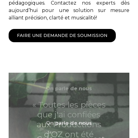
pédagogiques. Contactez nos experts dès
aujourd’hui pour une solution sur mesure
alliant précision, clarté et musicalité!
FAIRE UNE DEMANDE DE SOUMISSION
On parle de nous
On parle de nous
« Toutes les pièces
«Quel plaisir pour
que j'ai confiées
un compositeur de
aux Productions
On parle de nous
voir son oeuvre
d'OZ ont été