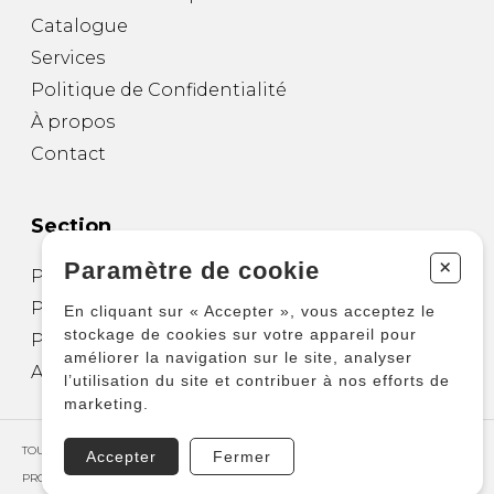
Catalogue
Services
Politique de Confidentialité
À propos
Contact
Section
+
Paramètre de cookie
Partitions pour guitare
Partitions pour autres instruments
En cliquant sur « Accepter », vous acceptez le
stockage de cookies sur votre appareil pour
Partitions pour ensembles
améliorer la navigation sur le site, analyser
Autres produits
l’utilisation du site et contribuer à nos efforts de
marketing.
TOUS DROITS RÉSERVÉS © COPYRIGHT 2026 – PRODUCTIONS D'OZ
Accepter
Fermer
PROPULSÉ PAR