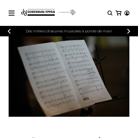
CATALOGUE
Des milliers d'œuvres musicales à portée de main
Explorez notre catalogue de partitions
PARTITIONS 
riche en œuvres originales et en
arrangements de qualité.
Méthodes
Guitare seule
Explorez notre catalogue de partitions
riche en œuvres originales et en
2 guitares
arrangements de qualité.
3 guitares
4 guitares
PARTITIONS POUR GUITARE
5 guitares et plus
Ensemble de guitare
PARTITIONS POUR AUTRES
Orchestre de guitares
INSTRUMENTS
Concerto pour guitar
Guitare et un autre 
PARTITIONS POUR ENSEMBLES
Musique de chambre 