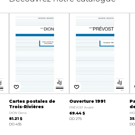
Cartes postales de
Ouverture 1991
Pa
Trois-Rivières
de
PRÉVOST André
DION Denis
69.44 $
MOR
81.21 $
DO 275
35
DO 435
DO