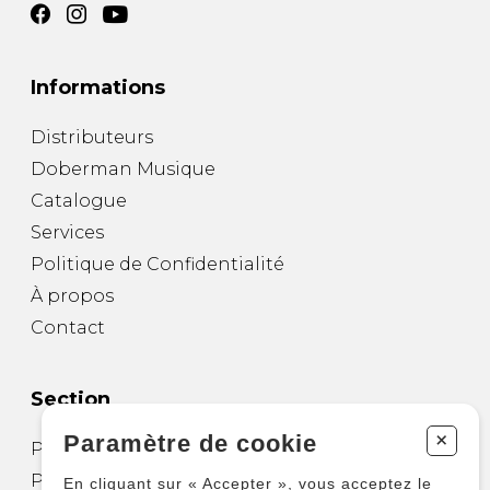
Informations
Distributeurs
Doberman Musique
Catalogue
Services
Politique de Confidentialité
À propos
Contact
Section
+
Paramètre de cookie
Partitions pour guitare
Partitions pour autres instruments
En cliquant sur « Accepter », vous acceptez le