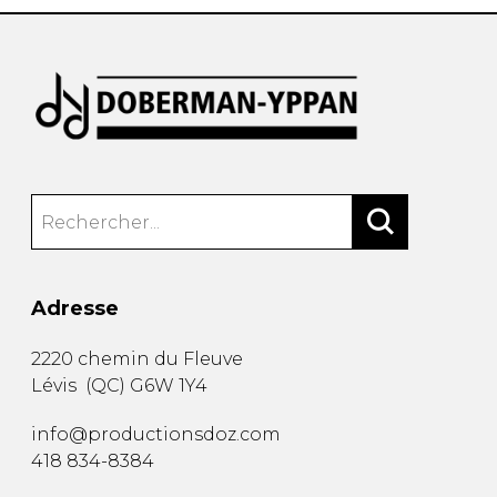
Adresse
2220 chemin du Fleuve
Lévis
(
QC
)
G6W 1Y4
info@productionsdoz.com
418 834-8384