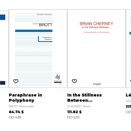
Paraphrase in
In the Stillness
L
Polyphony
Between...
HÉT
BROTT Alexander
CHERNEY Brian
11
64.74 $
111.82 $
DO
DO 438
DO 529