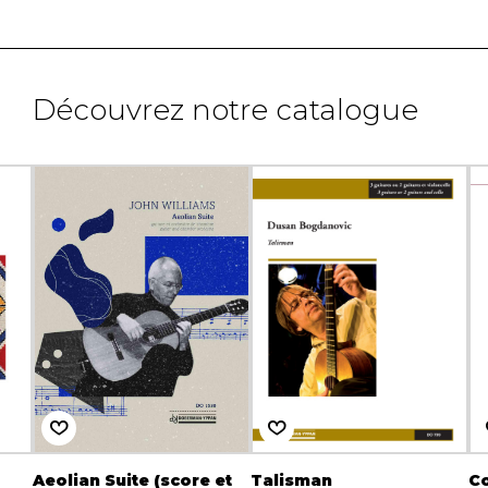
Découvrez notre catalogue
Aeolian Suite (score et
Talisman
Co