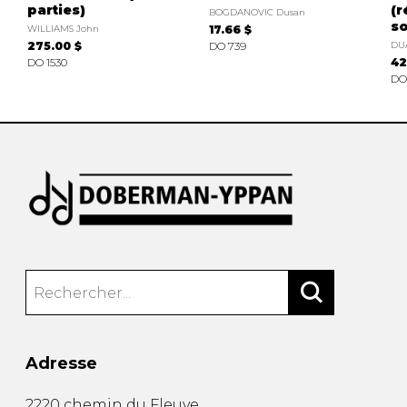
parties)
(r
BOGDANOVIC Dusan
so
WILLIAMS John
17.66 $
275.00 $
DO 739
DU
DO 1530
42
DO 
Adresse
2220 chemin du Fleuve