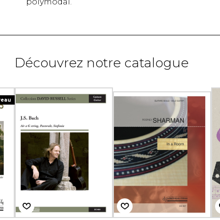
polymodal.
Découvrez notre catalogue
veau