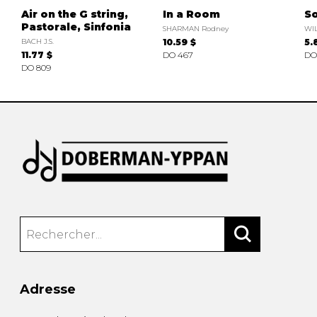
Air on the G string,
In a Room
S
Pastorale, Sinfonia
SHARMAN Rodney
WI
BACH J.S.
10.59 $
5.
11.77 $
DO 467
DO 
DO 809
Adresse