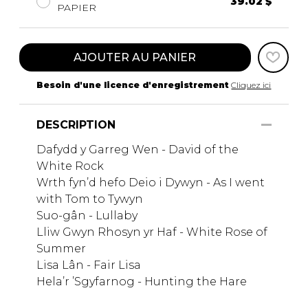
39.02 $
PAPIER
AJOUTER AU PANIER
Besoin d'une licence d'enregistrement
Cliquez ici
DESCRIPTION
Dafydd y Garreg Wen - David of the
White Rock
Wrth fyn’d hefo Deio i Dywyn - As I went
with Tom to Tywyn
Suo-gân - Lullaby
Lliw Gwyn Rhosyn yr Haf - White Rose of
Summer
Lisa Lân - Fair Lisa
Hela’r ’Sgyfarnog - Hunting the Hare