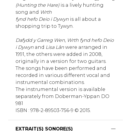
(Hunting the Hare)
is a lively hunting
song and
Wrth
fynd hefo Deio i Dywyn
is all about a
shopping trip to Tywyn.
Dafydd y Garreg Wen, Wrth fynd hefo Deio
i Dywyn
and
Lisa Lân
were arranged in
1991, the others were
added in 2008,
originally in a version for two guitars.
The songs have been performed and
recorded in various different vocal and
instrumental combinations.
The instrumental version is available
separately from Doberman-Yppan DO
981
ISBN : 978-2-89503-756-9 © 2015.
EXTRAIT(S) SONORE(S)