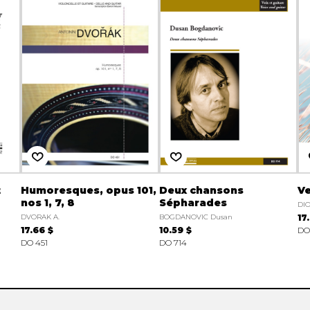
t
Humoresques, opus 101,
Deux chansons
Ve
nos 1, 7, 8
Sépharades
DIO
DVORAK A.
BOGDANOVIC Dusan
17
17.66 $
10.59 $
DO
DO 451
DO 714