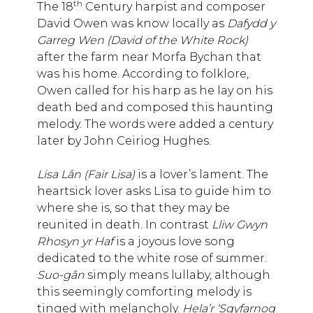
th
The 18
Century harpist and composer
David Owen was know locally as
Dafydd y
Garreg Wen (David of the White Rock)
after the farm near Morfa Bychan that
was his home. According to folklore,
Owen called for his harp as he lay on his
death bed and composed this haunting
melody. The words were added a century
later by John Ceiriog Hughes.
Lisa Lân (Fair Lisa)
is a lover’s lament. The
heartsick lover asks Lisa to guide him to
where she is, so that they may be
reunited in death. In contrast
Lliw Gwyn
Rhosyn yr Haf
is a joyous love song
dedicated to the white rose of summer.
Suo-gân
simply means lullaby, although
this seemingly comforting melody is
tinged with melancholy.
Hela’r ‘Sgyfarnog