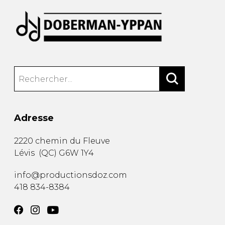
Adresse
2220 chemin du Fleuve
Lévis
(
QC
)
G6W 1Y4
info@productionsdoz.com
418 834-8384