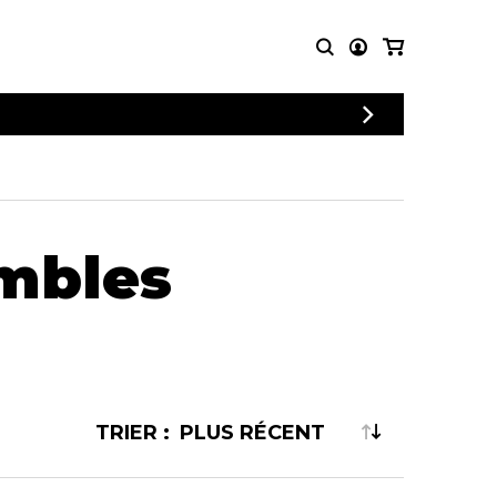
PARTITIONS
AUTRES
POUR
PRODUITS
ENSEMBLES
Articles promotionnels
Chœur
Cordes Knobloch
embles
Concerto
Disques compacts et
Musique de chambre
DVDs
Orchestre
Ouvrages théoriques
et livres
Quatuor de flûtes
Quatuor de saxophones
TRIER :