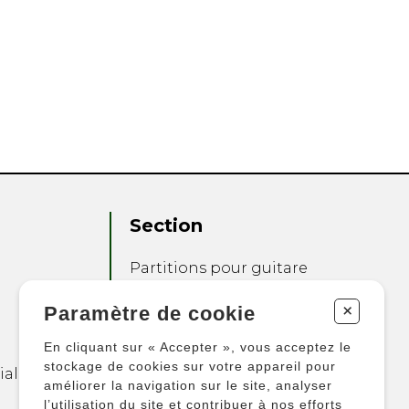
Section
Partitions pour guitare
Partitions pour autres
+
Paramètre de cookie
instruments
Partitions pour
En cliquant sur « Accepter », vous acceptez le
ensembles
stockage de cookies sur votre appareil pour
ialité
améliorer la navigation sur le site, analyser
Autres produits
l’utilisation du site et contribuer à nos efforts