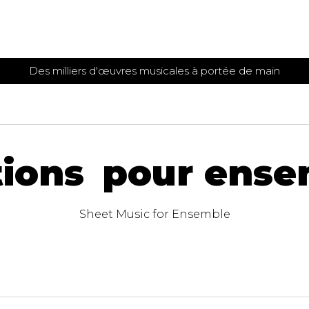
Des milliers d'œuvres musicales à portée de main
 et
TITIONS POUR GUITARE
PARTITIONS
POUR
AUTRES
es
INSTRUMENTS
seule
Alto
tions pour ens
s
Basse électrique
s
Basson
s
Clarinette
Sheet Music for Ensemble
s et plus
Clavecin
e de guitares
Contrebasse
e de guitares
Cor anglais
 pour guitare
Cor français
et un autre instrument
Flûte
 de chambre avec guitare
Harpe