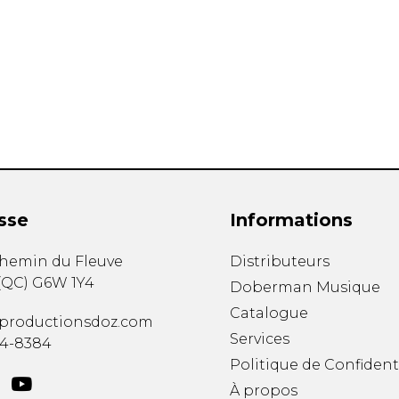
Hautbois
Luth
Mandoline
Orgue
Percussion
Piano
Saxophone
Trombone
Trompette
Tuba
sse
Informations
Ukulélé
Violon
chemin du Fleuve
Distributeurs
Violoncelle
(
QC
)
G6W 1Y4
Doberman Musique
Voix
Catalogue
productionsdoz.com
Services
34-8384
Politique de Confident
À propos