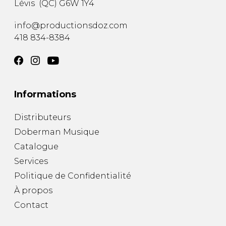
Lévis
(
QC
)
G6W 1Y4
AUTRES PRODUITS
info@productionsdoz.com
418 834-8384
Informations
Distributeurs
Doberman Musique
Catalogue
Services
Politique de Confidentialité
À propos
Contact