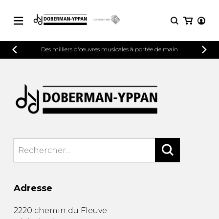
CATALOGUE
Des milliers d'œuvres musicales à portée de main
Explorez notre catalogue de partitions
PARTITIONS 
riche en œuvres originales et en
arrangements de qualité.
Méthodes
Guitare seule
Explorez notre catalogue de partitions
riche en œuvres originales et en
2 guitares
arrangements de qualité.
3 guitares
4 guitares
PARTITIONS POUR GUITARE
5 guitares et plus
Ensemble de guitare
PARTITIONS POUR AUTRES
Orchestre de guitares
INSTRUMENTS
Concerto pour guitar
Adresse
Guitare et un autre 
PARTITIONS POUR ENSEMBLES
Musique de chambre 
2220 chemin du Fleuve