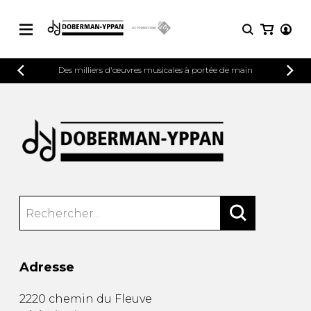
CATALOGUE
Des milliers d'œuvres musicales à portée de main
Explorez notre catalogue de partitions
PARTITIONS 
riche en œuvres originales et en
arrangements de qualité.
Méthodes
Guitare seule
Explorez notre catalogue de partitions
riche en œuvres originales et en
2 guitares
arrangements de qualité.
3 guitares
4 guitares
PARTITIONS POUR GUITARE
5 guitares et plus
Ensemble de guitare
PARTITIONS POUR AUTRES
Orchestre de guitares
INSTRUMENTS
Concerto pour guitar
Adresse
Guitare et un autre 
PARTITIONS POUR ENSEMBLES
Musique de chambre 
2220 chemin du Fleuve