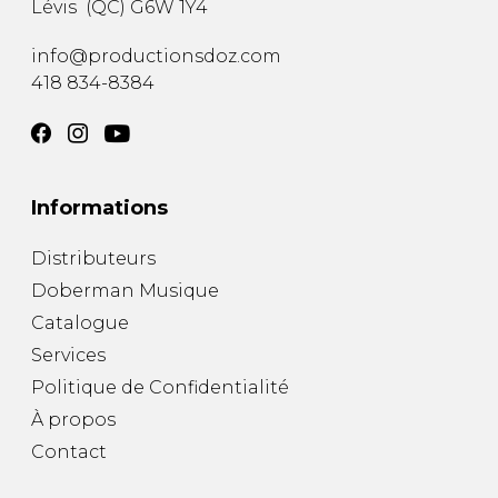
Lévis
(
QC
)
G6W 1Y4
AUTRES PRODUITS
info@productionsdoz.com
418 834-8384
Informations
Distributeurs
Doberman Musique
Catalogue
Services
Politique de Confidentialité
À propos
Contact