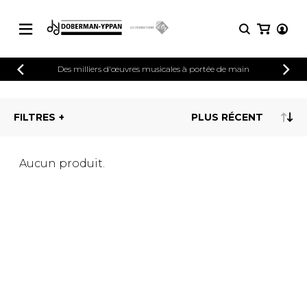
CATALOGUE
Des milliers d'œuvres musicales à portée de main
Explorez notre catalogue de partitions
PARTITIONS 
riche en œuvres originales et en
FILTRES
arrangements de qualité.
Méthodes
Guitare seule
Explorez notre catalogue de partitions
riche en œuvres originales et en
2 guitares
Aucun produit.
arrangements de qualité.
3 guitares
4 guitares
PARTITIONS POUR GUITARE
5 guitares et plus
Ensemble de guitare
PARTITIONS POUR AUTRES
Orchestre de guitares
INSTRUMENTS
Concerto pour guitar
Guitare et un autre 
PARTITIONS POUR ENSEMBLES
Musique de chambre 