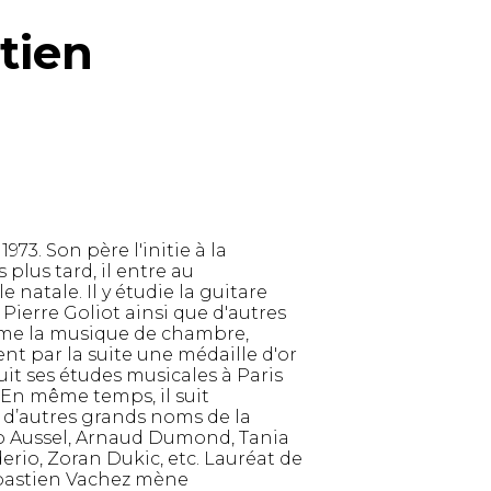
tien
973. Son père l'initie à la
 plus tard, il entre au
e natale. Il y étudie la guitare
Pierre Goliot ainsi que d'autres
mme la musique de chambre,
tient par la suite une médaille d'or
uit ses études musicales à Paris
 En même temps, il suit
 d’autres grands noms de la
to Aussel, Arnaud Dumond, Tania
rio, Zoran Dukic, etc. Lauréat de
ébastien Vachez mène