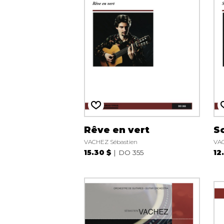
Rêve en vert
S
VACHEZ Sébastien
VAC
15.30 $
DO 355
12