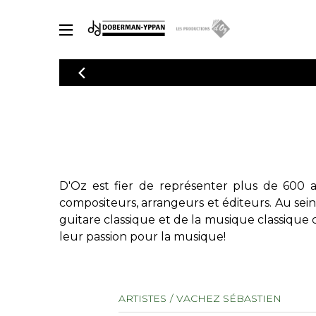
CATALOGUE
Explorez notre catalogue de partitions riche en œuvres originales
PAR
en arrangements de qualité.
Méthod
Guitare 
Explorez notre catalogue de partitions
2 guitare
riche en œuvres originales et en
arrangements de qualité.
3 guitare
D'Oz est fier de représenter plus de 600 a
PARTITIONS POUR GUITARE
4 guitare
compositeurs, arrangeurs et éditeurs. Au sei
5 guitare
guitare classique et de la musique classique 
Ensembl
leur passion pour la musique!
PARTITIONS POUR AUTRES INSTRUMENTS
Orchestr
Concerto
Guitare 
PARTITIONS POUR ENSEMBLES
ARTISTES
VACHEZ SÉBASTIEN
Musique