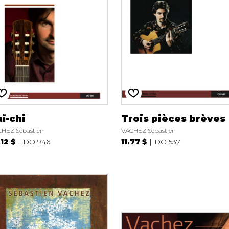
ï-chi
Trois pièces brèves
HEZ Sébastien
VACHEZ Sébastien
.12 $
DO 946
11.77 $
DO 537