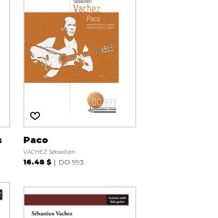
s
Paco
VACHEZ Sébastien
16.48 $
DO 993