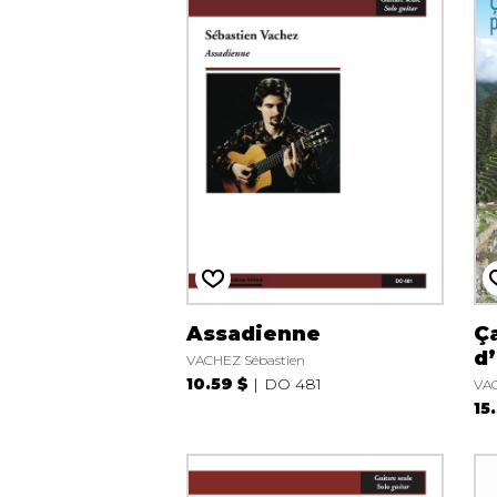
Assadienne
Ç
d’
VACHEZ Sébastien
10.59 $
DO 481
VAC
15