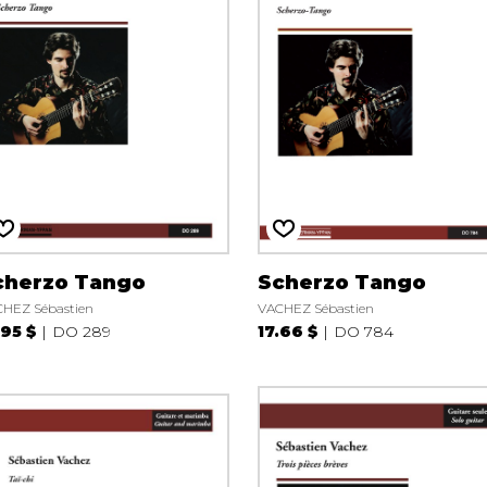
cherzo Tango
Scherzo Tango
HEZ Sébastien
VACHEZ Sébastien
.95 $
DO 289
17.66 $
DO 784