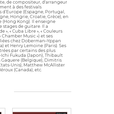
te, de compositeur, d'arrangeur
ment à des festivals
 d’Europe (Espagne, Portugal,
gne, Hongrie, Croatie, Grèce), en
ie (Hong Kong). Il enseigne
stages de guitare. Il a
 », « Cuba Libre », « Couleurs
t « Chamber Music ») et ses
bliées chez Doberman–Yppan
) et Henry Lemoine (Paris). Ses
rées par certains des plus
Ichi Fukuda (Japon), Thibault
s Gaquere (Belgique), Dimitris
Etats-Unis), Matthew McAllister
 Héroux (Canada), etc.