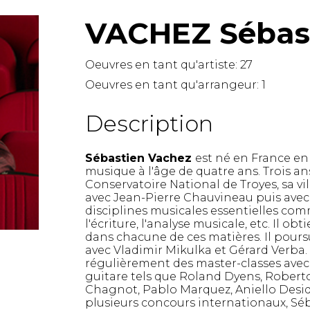
Hautbois
VACHEZ Sébas
Luth
Mandoline
Orgue
Oeuvres en tant qu'artiste:
27
Percussion
Oeuvres en tant qu'arrangeur:
1
Piano
Saxophone
Description
Trombone
Trompette
Sébastien Vachez
est né en France en 1
Tuba
musique à l'âge de quatre ans. Trois ans
Ukulélé
Conservatoire National de Troyes, sa vill
Violon
avec Jean-Pierre Chauvineau puis avec 
Violoncelle
disciplines musicales essentielles co
l'écriture, l'analyse musicale, etc. Il ob
Voix
dans chacune de ces matières. Il pours
avec Vladimir Mikulka et Gérard Verba.
régulièrement des master-classes avec
guitare tels que Roland Dyens, Rober
Chagnot, Pablo Marquez, Aniello Deside
plusieurs concours internationaux, S