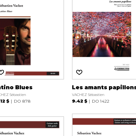
atino Blues
Les amants papillon
HEZ Sébastien
VACHEZ Sébastien
.12 $
DO 878
9.42 $
DO 1422