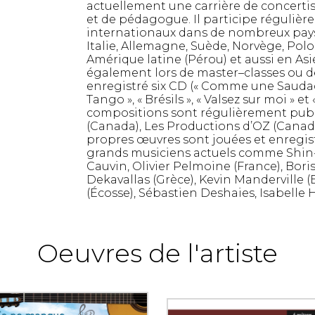
actuellement une carrière de concertis
et de pédagogue. Il participe régulière
internationaux dans de nombreux pays
Italie, Allemagne, Suède, Norvège, Polo
Amérique latine (Pérou) et aussi en As
également lors de master–classes ou de 
enregistré six CD (« Comme une Saudade
Tango », « Brésils », « Valsez sur moi » e
compositions sont régulièrement pu
(Canada), Les Productions d’OZ (Canada
propres œuvres sont jouées et enregist
grands musiciens actuels comme Shin-
Cauvin, Olivier Pelmoine (France), Bori
Dekavallas (Grèce), Kevin Manderville (
(Écosse), Sébastien Deshaies, Isabelle
Oeuvres de l'artiste