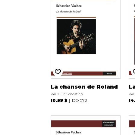
La chanson de Roland
L
VACHEZ Sébastien
VAC
10.59 $
DO 572
14