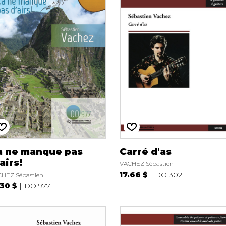
a ne manque pas
Carré d'as
airs!
VACHEZ Sébastien
17.66 $
DO 302
HEZ Sébastien
.30 $
DO 977