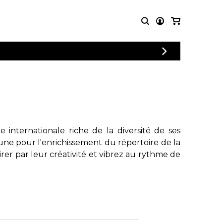
PARTITIONS
AUTRES
POUR
PRODUITS
ENSEMBLES
Articles promotionnels
Chœur
Cordes Knobloch
Concerto
Disques compacts et
Musique de chambre
DVDs
internationale riche de la diversité de ses
Orchestre
Ouvrages théoriques
une pour l'enrichissement du répertoire de la
et livres
Quatuor de flûtes
rer par leur créativité et vibrez au rythme de
Quatuor de saxophones