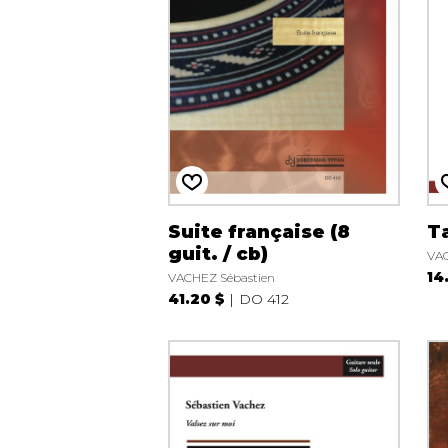
Suite française (8
Ta
guit. / cb)
VAC
14
VACHEZ Sébastien
41.20 $
DO 412