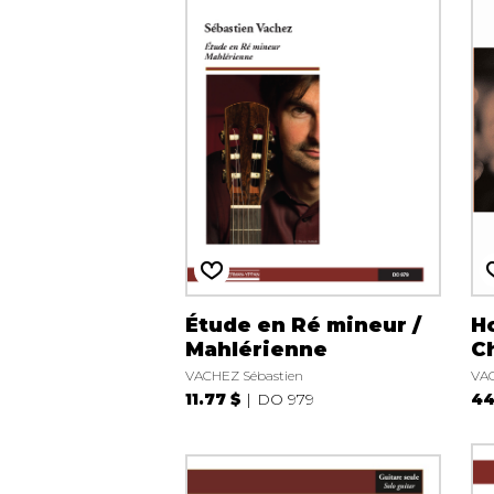
Étude en Ré mineur /
H
Mahlérienne
C
VACHEZ Sébastien
VAC
11.77 $
DO 979
44