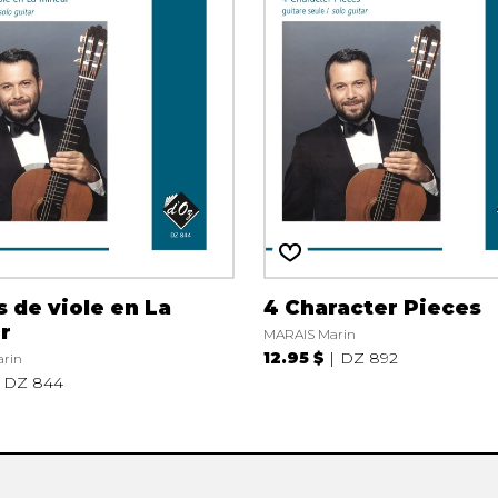
Hautbois
Luth
Mandoline
Orgue
Percussion
Piano
Saxophone
Trombone
Trompette
Tuba
Ukulélé
 de viole en La
4 Character Pieces
Violon
r
MARAIS Marin
Violoncelle
12.95 $
DZ 892
rin
Voix
DZ 844