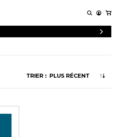
PARTITIONS
AUTRES
POUR
PRODUITS
ENSEMBLES
Articles promotionnels
Chœur
Cordes Knobloch
Concerto
Disques compacts et
TRIER :
Musique de chambre
DVDs
Orchestre
Ouvrages théoriques
et livres
Quatuor de flûtes
Quatuor de saxophones