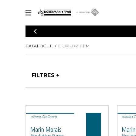
CATALOGUE
Explorez notre catalogue de partitions riche en œuvres originales
PAR
CATALOGUE
DURUÖZ CEM
en arrangements de qualité.
Méthod
Guitare 
Explorez notre catalogue de partitions
2 guitare
riche en œuvres originales et en
FILTRES
arrangements de qualité.
3 guitare
PARTITIONS POUR GUITARE
4 guitare
5 guitare
Ensembl
PARTITIONS POUR AUTRES INSTRUMENTS
Orchestr
Concerto
Guitare 
PARTITIONS POUR ENSEMBLES
Musique