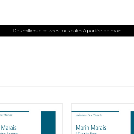
Des milliers d'œuvres musicales à portée de main
 et
TITIONS POUR GUITARE
PARTITIONS
POUR
AUTRES
es
INSTRUMENTS
seule
Alto
s
Basse électrique
s
Basson
s
Clarinette
s et plus
Clavecin
e de guitares
Contrebasse
e de guitares
Cor anglais
 pour guitare
Cor français
et un autre instrument
Flûte
 de chambre avec guitare
Harpe