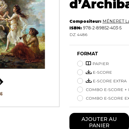
d’Archib
Hautbois
Luth
Mandoline
Compositeur:
MÉNERET La
Orgue
ISBN:
978-2-89852-403-5
Percussion
DZ 4486
Piano
Saxophone
Trombone
FORMAT
Trompette
PAPIER
Tuba
E-SCORE
Ukulélé
Violon
E-SCORE EXTRA
Violoncelle
COMBO E-SCORE + 
Voix
COMBO E-SCORE EX
AJOUTER AU
PANIER