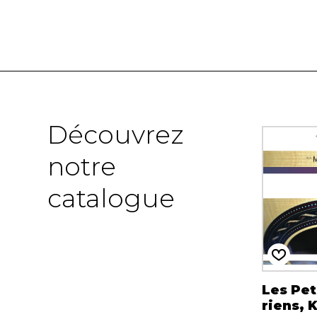
Découvrez
notre
catalogue
Les Pet
riens, 