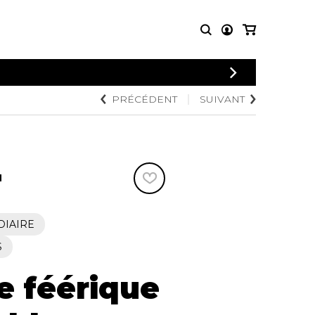
PRÉCÉDENT
SUIVANT
PARTITIONS
AUTRES
POUR
PRODUITS
ENSEMBLES
Articles promotionnels
Chœur
Cordes Knobloch
Concerto
Disques compacts et
N
Musique de chambre
DVDs
Orchestre
Ouvrages théoriques
et livres
Quatuor de flûtes
DIAIRE
Quatuor de saxophones
S
 féérique