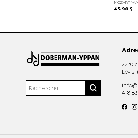
MOZART W.A
45.90 $
Adre
2220 
Lévis
info@
418 8