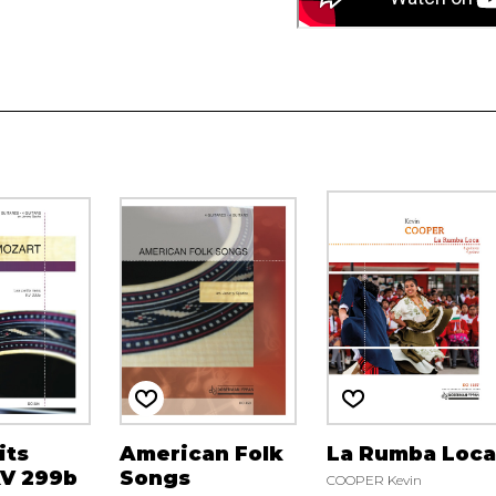
its
American Folk
La Rumba Loc
KV 299b
Songs
COOPER Kevin