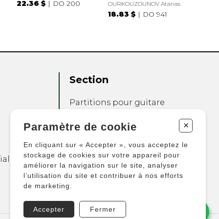
22.36 $
DO 200
OURKOUZOUNOV Atanas
18.83 $
DO 941
Section
Partitions pour guitare
Partitions pour autres
+
Paramètre de cookie
instruments
Partitions pour
En cliquant sur « Accepter », vous acceptez le
ensembles
stockage de cookies sur votre appareil pour
ialité
améliorer la navigation sur le site, analyser
Autres produits
l’utilisation du site et contribuer à nos efforts
de marketing.
Accepter
Fermer