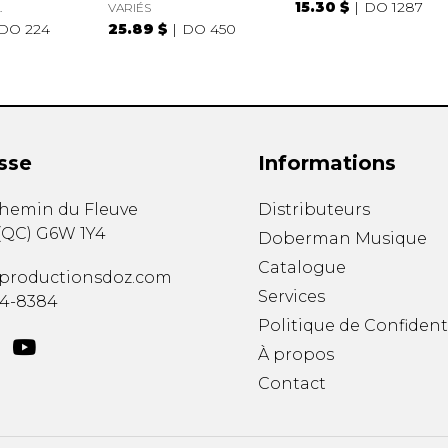
15.30 $
DO 1287
.
VARIÉS
DO 224
25.89 $
DO 450
sse
Informations
chemin du Fleuve
Distributeurs
(
QC
)
G6W 1Y4
Doberman Musique
Catalogue
productionsdoz.com
Services
34-8384
Politique de Confident
À propos
Contact