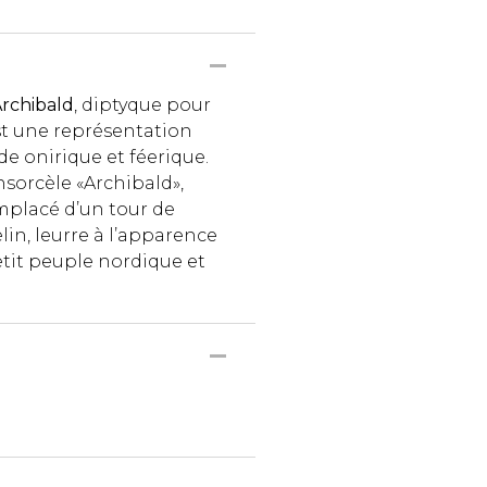
rchibald
, diptyque pour
st une représentation
 onirique et féerique.
nsorcèle «Archibald»,
placé d’un tour de
in, leurre à l’apparence
tit peuple nordique et