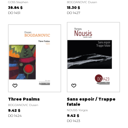
GOSS Stephen
BOGDANOVIC Dusan
38.84 $
15.30 $
DO 1451
DO 1427
Three Psalms
Sans espoir / Trappe
fatale
BOGDANOVIC Dusan
9.42 $
NOUSIS Yorgos
DO 1424
9.42 $
DO 1423