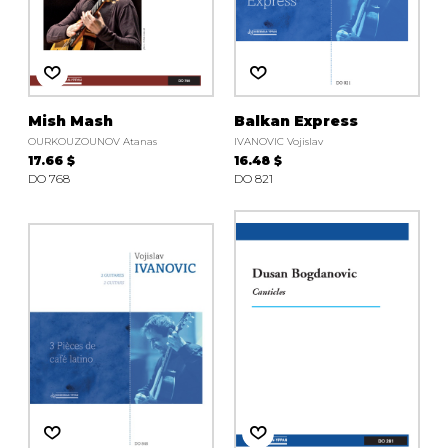
Mish Mash
Balkan Express
OURKOUZOUNOV Atanas
IVANOVIC Vojislav
17.66 $
16.48 $
DO 768
DO 821