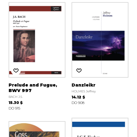
Prelude and Fugue,
Danzleikr
BWV 997
HOLMES Jeffrey
BACH J.S.
14.12 $
15.30 $
DO 908
DO 915