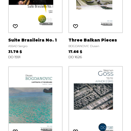
Suite Brasileira No. 1
Three Balkan Pieces
ASSAD Sergio
BOGDANOVIC Dusan
31.78 $
17.66 $
DO 1591
DO 1626