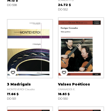
14.12 $
SCARLATTI D.
DO 558
24.72 $
DO 552
3 Madrigals
Valses Poéticos
MONTEVERDI Claudio
GRANADOS E.
17.66 $
18.83 $
DO 551
DO 550