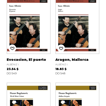
Evocacion, El puerto
Aragon, Mallorca
ALBÉNIZ I.
ALBÉNIZ I.
23.54 $
18.83 $
DO 549
DO 548