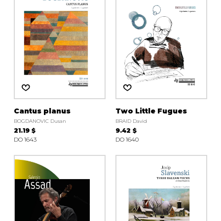
AUTRES PRODUITS
Cantus planus
Two Little Fugues
BOGDANOVIC Dusan
BRAID David
21.19 $
9.42 $
DO 1643
DO 1640