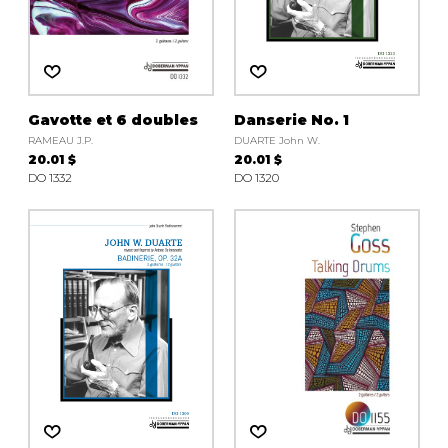
Gavotte et 6 doubles
Danserie No. 1
RAMEAU J.P.
DUARTE John W.
20.01 $
20.01 $
DO 1332
DO 1320