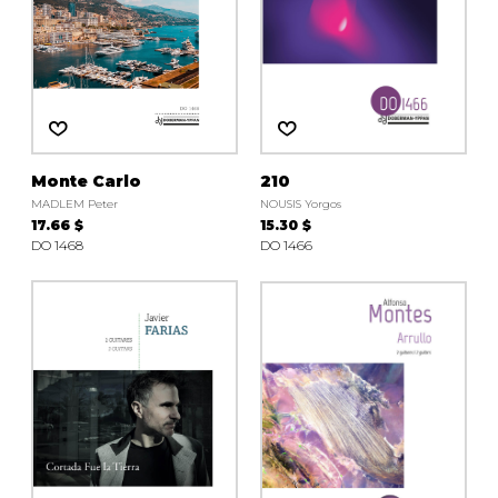
Monte Carlo
210
MADLEM Peter
NOUSIS Yorgos
17.66 $
15.30 $
DO 1468
DO 1466