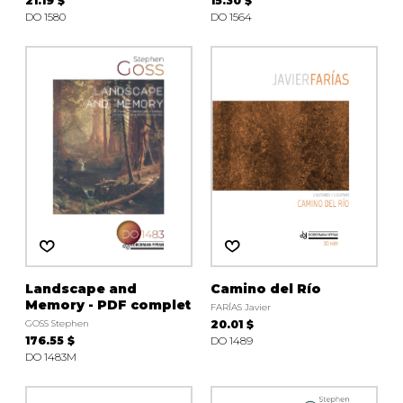
21.19 $
15.30 $
DO 1580
DO 1564
Landscape and
Camino del Río
Memory - PDF complet
FARÍAS Javier
GOSS Stephen
20.01 $
176.55 $
DO 1489
DO 1483M