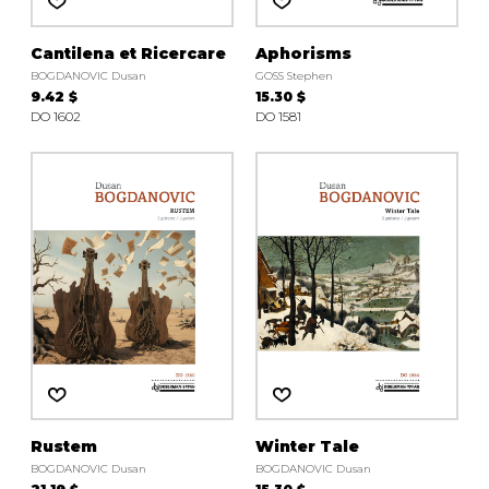
Cantilena et Ricercare
Aphorisms
BOGDANOVIC Dusan
GOSS Stephen
9.42 $
15.30 $
DO 1602
DO 1581
Rustem
Winter Tale
BOGDANOVIC Dusan
BOGDANOVIC Dusan