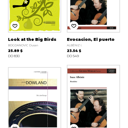
Look at the Big Birds
Evocacion, El puerto
BOGDANOVIC Dusan
ALBÉNIZ I.
25.89 $
23.54 $
DO 830
DO 549