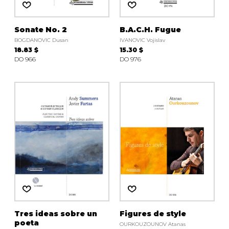
Sonate No. 2
B.A.C.H. Fugue
BOGDANOVIC Dusan
IVANOVIC Vojislav
18.83 $
15.30 $
DO 966
DO 976
Tres ideas sobre un
Figures de style
poeta
OURKOUZOUNOV Atanas