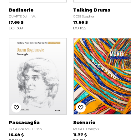
Badinerie
Talking Drums
DUARTE John W.
GOSS Stephen
17.66 $
17.66 $
DO 1309
DO 1155
Passacaglia
Scénario
BOGDANOVIC Dusan
MOREL François
16.48 $
11.77 $