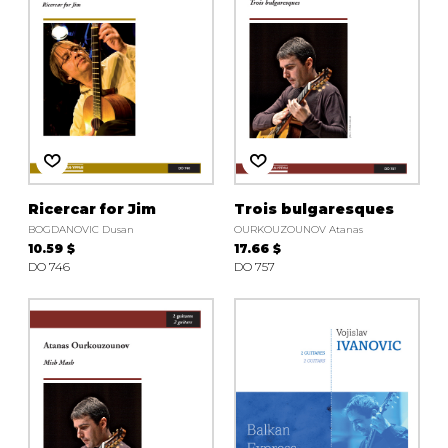
Ricercar for Jim
Trois bulgaresques
BOGDANOVIC Dusan
OURKOUZOUNOV Atanas
10.59 $
17.66 $
DO 746
DO 757