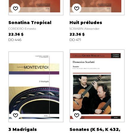
Sonatina Tropical
Huit préludes
CORDERO Ernesto
SCRIABIN Alexander
22.36 $
22.36 $
DO 446
DO 471
3 Madrigals
Sonates (K 54, K 432,