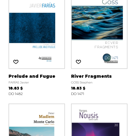
Prelude and Fugue
River Fragments
FARÍAS Javier
GOSS Stephen
18.83 $
18.83 $
DO 1482
DO 1471