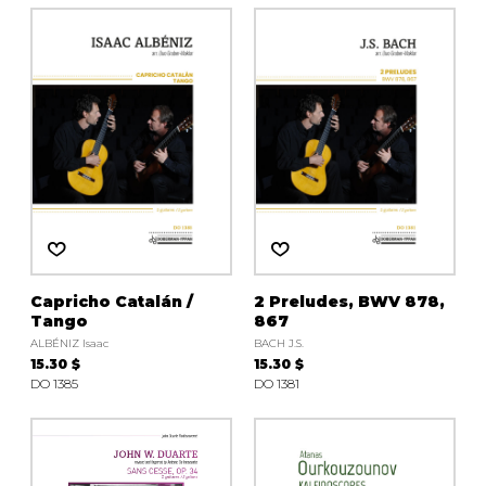
Capricho Catalán /
2 Preludes, BWV 878,
Tango
867
ALBÉNIZ Isaac
BACH J.S.
15.30 $
15.30 $
DO 1385
DO 1381