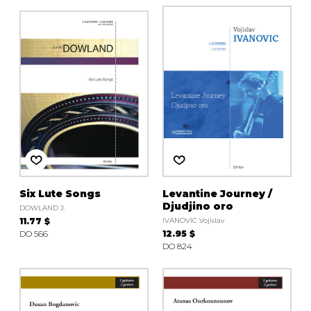
Six Lute Songs
Levantine Journey /
Djudjino oro
DOWLAND J.
11.77 $
IVANOVIC Vojislav
DO 566
12.95 $
DO 824