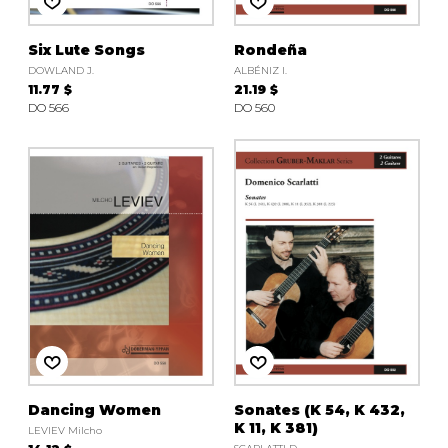
Six Lute Songs
Rondeña
DOWLAND J.
ALBÉNIZ I.
11.77 $
21.19 $
DO 566
DO 560
Dancing Women
Sonates (K 54, K 432,
K 11, K 381)
LEVIEV Milcho