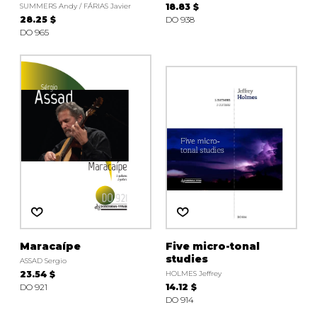
SUMMERS Andy / FÁRIAS Javier
18.83 $
28.25 $
DO 938
DO 965
Maracaípe
Five micro-tonal
studies
ASSAD Sergio
23.54 $
HOLMES Jeffrey
DO 921
14.12 $
DO 914