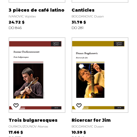
3 pièces de café latino
Canticles
IVANOVIC Vojislav
BOGDANOVIC Dusan
24.72 $
31.78 $
DO 846
DO 281
Trois bulgaresques
Ricercar for Jim
OURKOUZOUNOV Atanas
BOGDANOVIC Dusan
17.66 $
10.59 $