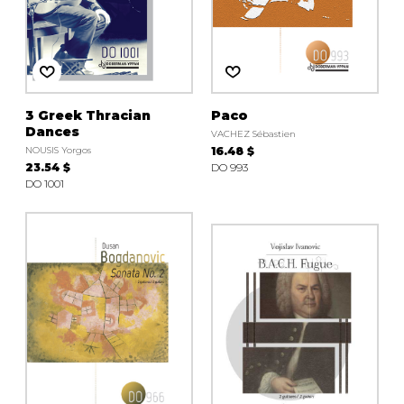
3 Greek Thracian
Paco
Dances
VACHEZ Sébastien
NOUSIS Yorgos
16.48 $
23.54 $
DO 993
DO 1001