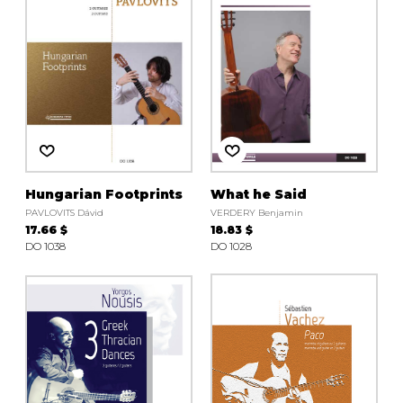
Hungarian Footprints
What he Said
PAVLOVITS Dávid
VERDERY Benjamin
17.66 $
18.83 $
DO 1038
DO 1028