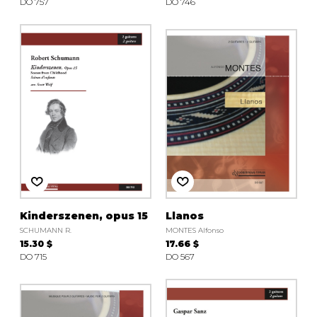
DO 757
DO 746
Kinderszenen, opus 15
Llanos
SCHUMANN R.
MONTES Alfonso
15.30 $
17.66 $
DO 715
DO 567