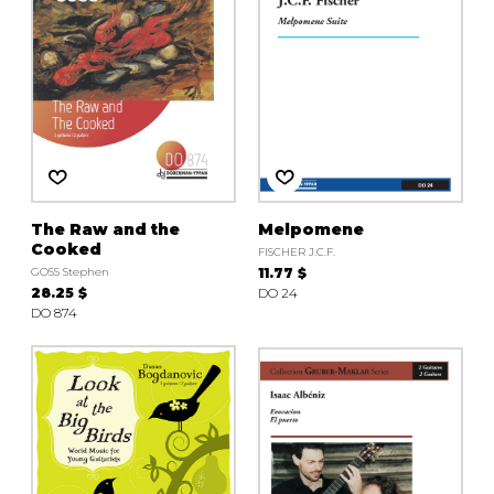
The Raw and the
Melpomene
Cooked
FISCHER J.C.F.
GOSS Stephen
11.77 $
28.25 $
DO 24
DO 874