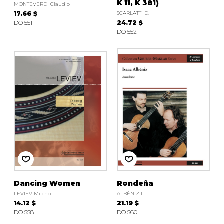
K 11, K 381)
MONTEVERDI Claudio
17.66 $
SCARLATTI D.
DO 551
24.72 $
DO 552
Dancing Women
Rondeña
LEVIEV Milcho
ALBÉNIZ I.
14.12 $
21.19 $
DO 558
DO 560