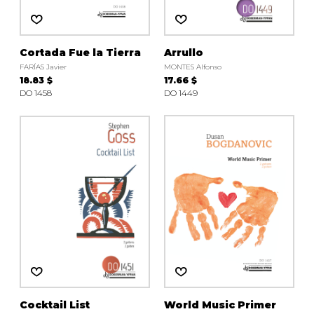
Cortada Fue la Tierra
Arrullo
FARÍAS Javier
MONTES Alfonso
18.83 $
17.66 $
DO 1458
DO 1449
Cocktail List
World Music Primer