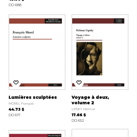
DO 688
Lumières sculptées
Voyage à deux,
volume 2
MOREL François
44.73 $
LIPSKY Helmut
DO 617
17.66 $
DO 652