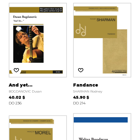
And yet...
Fandance
BOGDANOVIC Dusan
SHARMAN Rodney
40.02 $
45.90 $
DO 236
DO 214