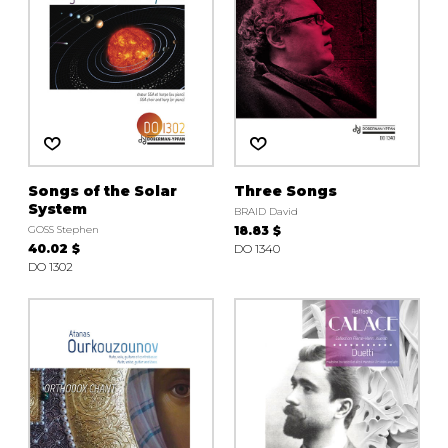
Songs of the Solar
Three Songs
System
BRAID David
GOSS Stephen
18.83 $
40.02 $
DO 1340
DO 1302