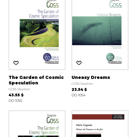
The Garden of Cosmic
Uneasy Dreams
Speculation
GOSS Stephen
GOSS Stephen
23.54 $
43.55 $
DO 1054
DO 1055