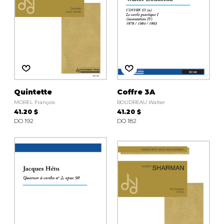
Quintette
Coffre 3A
MOREL François
BOUDREAU Walter
41.20 $
41.20 $
DO 192
DO 182