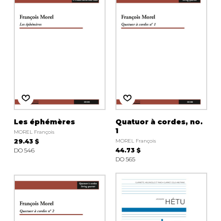
Les éphémères
Quatuor à cordes, no.
1
MOREL François
29.43 $
MOREL François
DO 546
44.73 $
DO 565