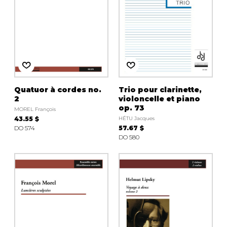
Quatuor à cordes no.
Trio pour clarinette,
2
violoncelle et piano
op. 73
MOREL François
43.55 $
HÉTU Jacques
DO 574
57.67 $
DO 580