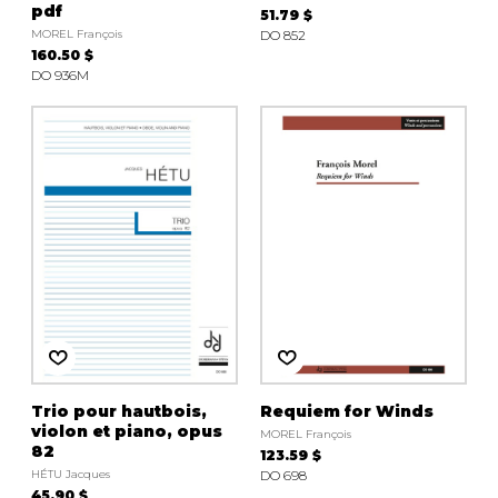
pdf
51.79 $
MOREL François
DO 852
160.50 $
DO 936M
Trio pour hautbois,
Requiem for Winds
violon et piano, opus
MOREL François
82
123.59 $
HÉTU Jacques
DO 698
45.90 $