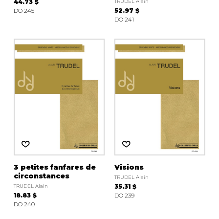
44.73 $
TRUDEL Alain
DO 245
52.97 $
DO 241
3 petites fanfares de
Visions
circonstances
TRUDEL Alain
TRUDEL Alain
35.31 $
18.83 $
DO 239
DO 240