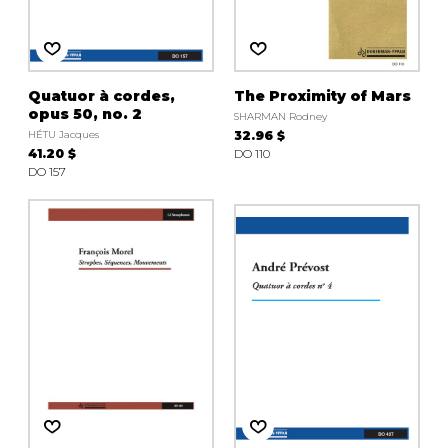
Quatuor à cordes,
The Proximity of Mars
opus 50, no. 2
SHARMAN Rodney
HÉTU Jacques
32.96 $
41.20 $
DO 110
DO 157