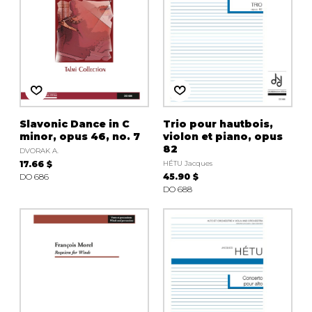
Slavonic Dance in C
Trio pour hautbois,
minor, opus 46, no. 7
violon et piano, opus
82
DVORAK A.
17.66 $
HÉTU Jacques
DO 686
45.90 $
DO 688