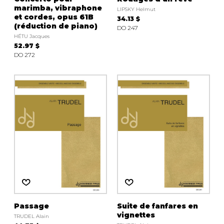
marimba, vibraphone
LIPSKY Helmut
et cordes, opus 61B
34.13 $
(réduction de piano)
DO 247
HÉTU Jacques
52.97 $
DO 272
Passage
Suite de fanfares en
vignettes
TRUDEL Alain