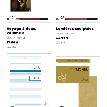
Voyage à deux,
Lumières sculptées
volume 2
MOREL François
LIPSKY Helmut
44.73 $
17.66 $
DO 617
DO 652