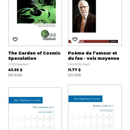
The Garden of Cosmic
Poème de l’amour et
Speculation
du feu - voix moyenne
GOSS Stephen
GAGNON Alain
43.55 $
11.77 $
DO 1048
DO 1005