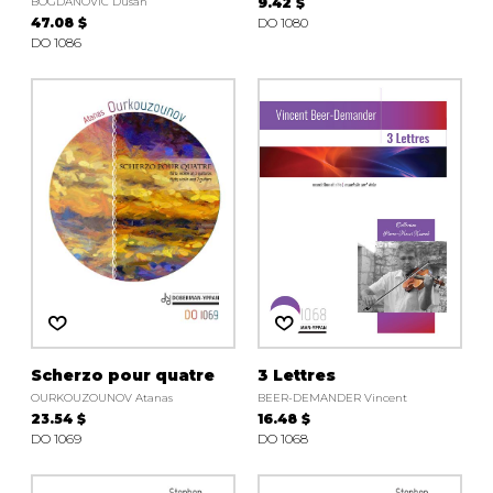
BOGDANOVIC Dusan
9.42 $
47.08 $
DO 1080
DO 1086
Scherzo pour quatre
3 Lettres
OURKOUZOUNOV Atanas
BEER-DEMANDER Vincent
23.54 $
16.48 $
DO 1069
DO 1068