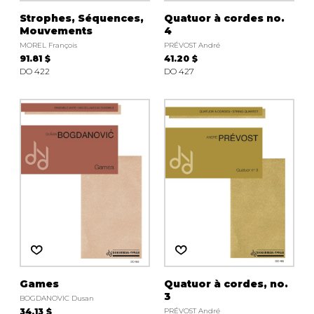
Strophes, Séquences,
Quatuor à cordes no.
Mouvements
4
MOREL François
PRÉVOST André
91.81 $
41.20 $
DO 422
DO 427
Games
Quatuor à cordes, no.
3
BOGDANOVIC Dusan
34.13 $
PRÉVOST André