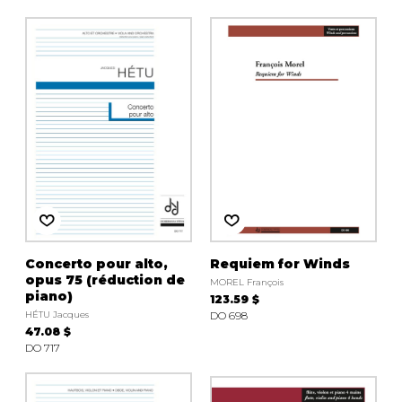
Concerto pour alto,
Requiem for Winds
opus 75 (réduction de
MOREL François
piano)
123.59 $
HÉTU Jacques
DO 698
47.08 $
DO 717