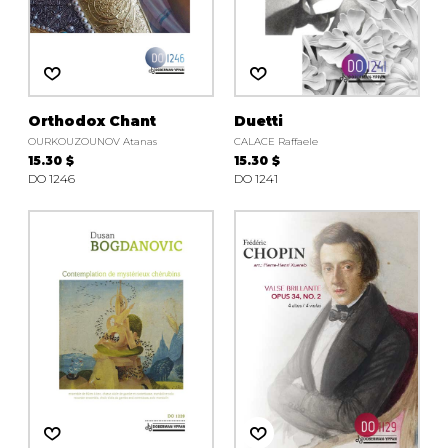
Orthodox Chant
Duetti
OURKOUZOUNOV Atanas
CALACE Raffaele
15.30 $
15.30 $
DO 1246
DO 1241