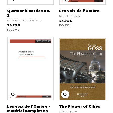
Quatuor à cordes no.
Les voix de l’Ombre
2
MOREL François
PAPINEAU-COUTURE Jean
44.73 $
28.25 $
DO 936
DO 1009
Les voix de l’Ombre -
The Flower of Cities
Matériel complet en
GOSS Stephen