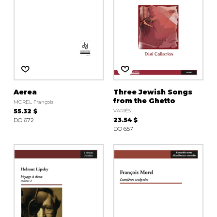
Aerea
Three Jewish Songs
from the Ghetto
MOREL François
55.32 $
VARIÉS
DO 672
23.54 $
DO 657