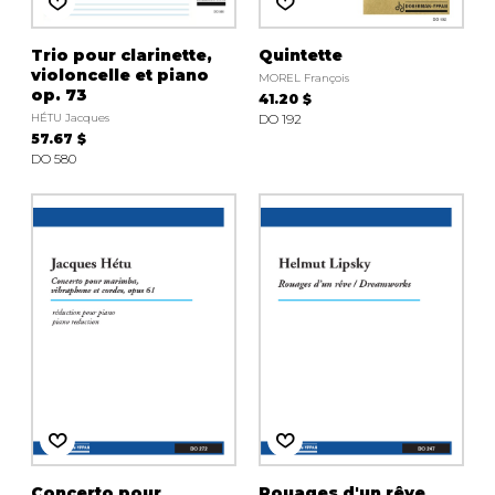
Trio pour clarinette,
Quintette
violoncelle et piano
MOREL François
op. 73
41.20 $
HÉTU Jacques
DO 192
57.67 $
DO 580
Concerto pour
Rouages d'un rêve