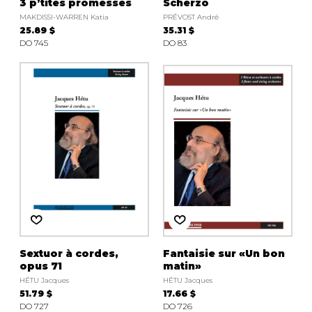
3 p’tites promesses
Scherzo
MAKDISSI-WARREN Katia
PRÉVOST André
25.89 $
35.31 $
DO 745
DO 83
Sextuor à cordes,
Fantaisie sur «Un bon
opus 71
matin»
HÉTU Jacques
HÉTU Jacques
51.79 $
17.66 $
DO 727
DO 726