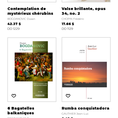
Contemplation de
Valse brillante, opus
mystérieux chérubins
34, no. 2
BOGDANOVIC Dusan
CHOPIN Frédéric
42.37 $
17.66 $
DO 1229
DO 1129
6 Bagatelles
Rumba conquistadora
balkaniques
GAUTHIER Jean-Luc