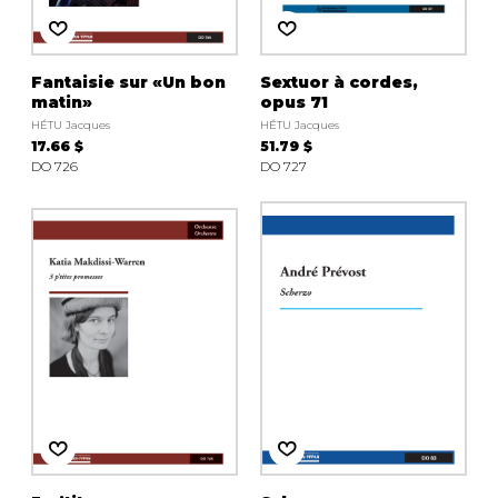
Fantaisie sur «Un bon
Sextuor à cordes,
matin»
opus 71
HÉTU Jacques
HÉTU Jacques
17.66 $
51.79 $
DO 726
DO 727