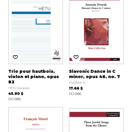
Trio pour hautbois,
Slavonic Dance in C
violon et piano, opus
minor, opus 46, no. 7
82
DVORAK A.
HÉTU Jacques
17.66 $
45.90 $
DO 686
DO 688