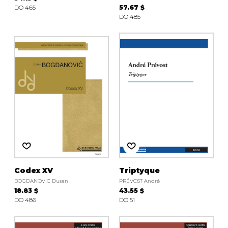
DO 465
57.67 $
DO 485
Codex XV
Triptyque
BOGDANOVIC Dusan
PRÉVOST André
18.83 $
43.55 $
DO 486
DO 51