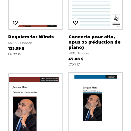
Requiem for Winds
Concerto pour alto,
opus 75 (réduction de
MOREL François
piano)
123.59 $
DO 698
HÉTU Jacques
47.08 $
DO 717