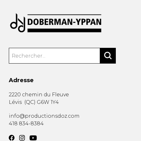
Adresse
2220 chemin du Fleuve
Lévis
(
QC
)
G6W 1Y4
info@productionsdoz.com
418 834-8384