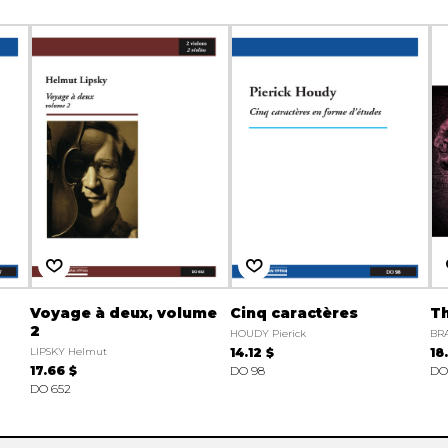
Voyage à deux, volume
Cinq caractères
T
2
HOUDY Pierick
BRA
LIPSKY Helmut
14.12 $
18
17.66 $
DO 98
DO
DO 652