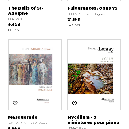
The Bells of St-
Fulgurances, opus 75
Adolphe
LECLAIR François-Hugues
BERTRAND Simon
21.19 $
9.42 $
DO 1539
DO 1557
Masquerade
Mycélium - 7
miniatures pour piano
SWIERKOSZ-LENART Kevin
5.89 $
LEMAY Robert