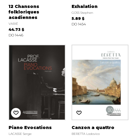
12 Chansons
Exhalation
folkloriques
GOSS Stephen
acadiennes
5.89 $
VARIÉ
DO 1454
44.73 $
DO 1446
Piano Evocations
Canzon a quattro
LACASSE Serge
BERETTA Lodovico