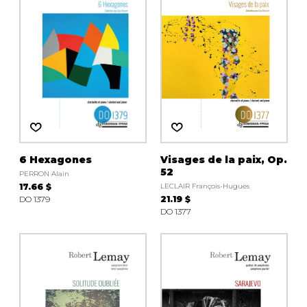
6 Hexagones
Visages de la paix, Op.
52
PERRON Alain
17.66 $
LECLAIR François-Hugues
DO 1379
21.19 $
DO 1377