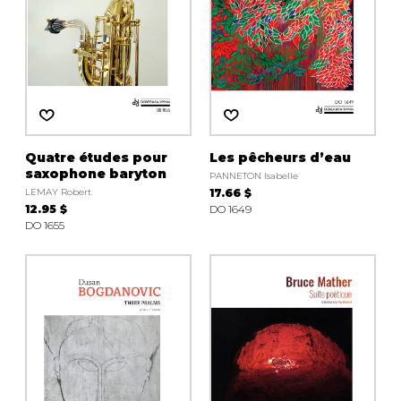
Quatre études pour
Les pêcheurs d’eau
saxophone baryton
PANNETON Isabelle
LEMAY Robert
17.66 $
12.95 $
DO 1649
DO 1655