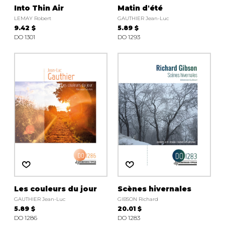
Into Thin Air
Matin d'été
LEMAY Robert
GAUTHIER Jean-Luc
9.42 $
5.89 $
DO 1301
DO 1293
Les couleurs du jour
Scènes hivernales
GAUTHIER Jean-Luc
GIBSON Richard
5.89 $
20.01 $
DO 1286
DO 1283