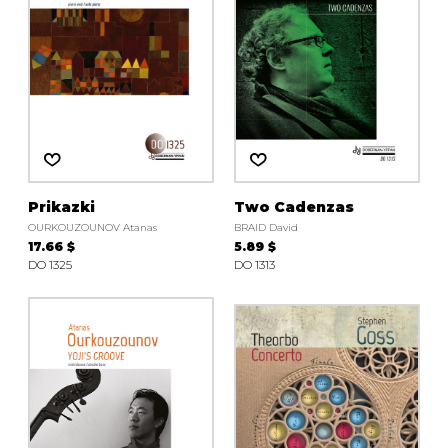
Prikazki
Two Cadenzas
OURKOUZOUNOV Atanas
BRAID David
17.66 $
5.89 $
DO 1325
DO 1313