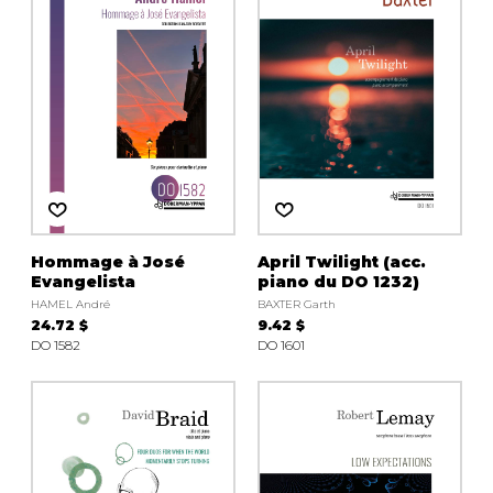
Hommage à José
April Twilight (acc.
Evangelista
piano du DO 1232)
HAMEL André
BAXTER Garth
24.72 $
9.42 $
DO 1582
DO 1601