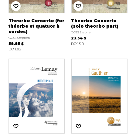
Theorbo Concerto (for
Theorbo Concerto
théorbe et quatuor à
(solo theorbo part)
cordes)
GOSS Stephen
GOSS Stephen
23.54 $
58.85 $
DO 1310
DO 1312