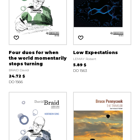
Four duos for when
Low Expectations
the world momentarily
LEMAY Robert
stops turning
5.89 $
BRAID David
DO 1563
24.72 $
DO 1566