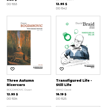
DO 1553
12.95 $
DO 1542
Three Autumn
Transfigured Life -
Ricercars
Still Life
BOGDANOVIC Dusan
BRAID David
12.95 $
18.19 $
DO 1534
DO 1525