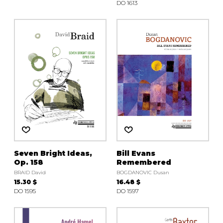
DO 1613
Seven Bright Ideas,
Bill Evans
Op. 158
Remembered
BRAID David
BOGDANOVIC Dusan
15.30 $
16.48 $
DO 1595
DO 1597