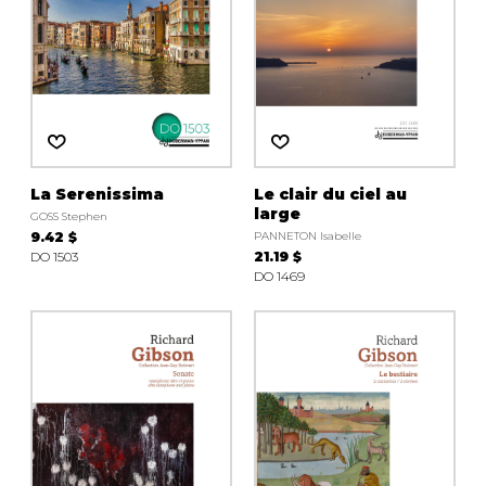
La Serenissima
Le clair du ciel au
large
GOSS Stephen
9.42 $
PANNETON Isabelle
DO 1503
21.19 $
DO 1469