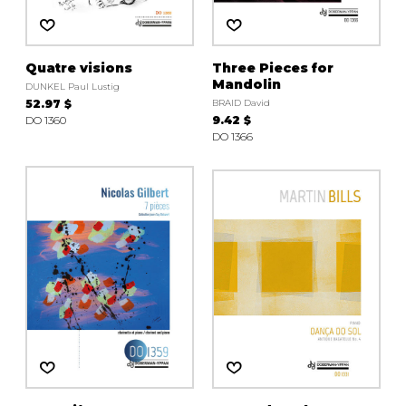
Quatre visions
Three Pieces for
Mandolin
DUNKEL Paul Lustig
52.97 $
BRAID David
DO 1360
9.42 $
DO 1366