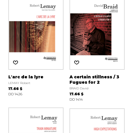
L'arc de la lyre
A certain stillness / 3
Fugues for 2
LEMAY Robert
17.66 $
BRAID David
DO 1426
17.66 $
DO 1414