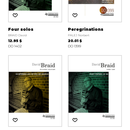
Four solos
Peregrinations
BRAID David
PALEJ Norbert
12.95 $
20.01 $
DO 1402
DO 1399