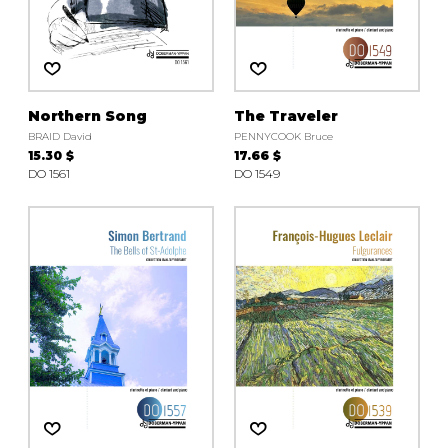
Northern Song
The Traveler
BRAID David
PENNYCOOK Bruce
15.30 $
17.66 $
DO 1561
DO 1549