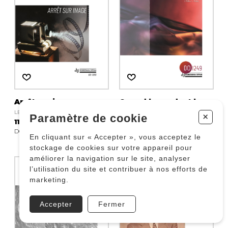
Arrêt sur image
Quand bavardent les
flûtes
LEMAY Robert
+
Paramètre de cookie
11.77 $
GAUTHIER Jean-Luc
DO 1260
9.42 $
En cliquant sur « Accepter », vous acceptez le
DO 1249
stockage de cookies sur votre appareil pour
améliorer la navigation sur le site, analyser
l’utilisation du site et contribuer à nos efforts de
marketing.
Accepter
Fermer