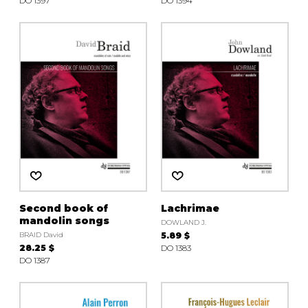
DO 1397
DO 1394
Second book of
Lachrimae
mandolin songs
DOWLAND J.
BRAID David
5.89 $
28.25 $
DO 1383
DO 1387