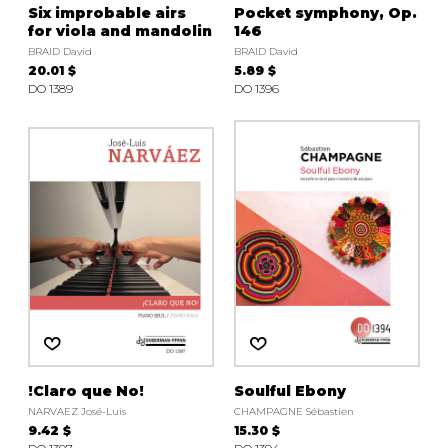
Six improbable airs
Pocket symphony, Op.
for viola and mandolin
146
BRAID David
BRAID David
20.01 $
5.89 $
DO 1389
DO 1396
!Claro que No!
Soulful Ebony
NARVAEZ José-Luis
CHAMPAGNE Sébastien
9.42 $
15.30 $