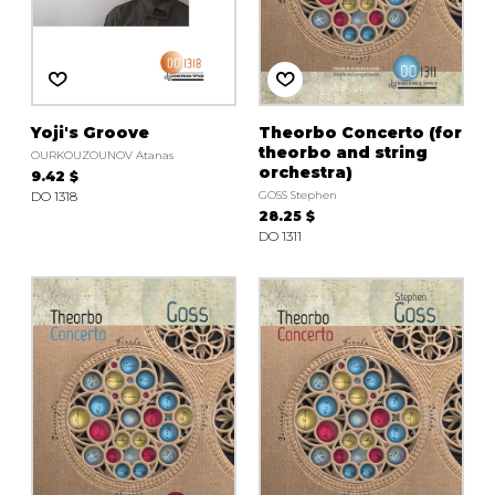
Yoji's Groove
Theorbo Concerto (for
theorbo and string
OURKOUZOUNOV Atanas
orchestra)
9.42 $
DO 1318
GOSS Stephen
28.25 $
DO 1311