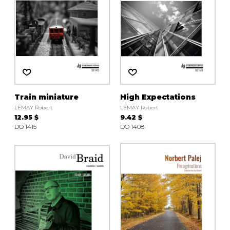
Train miniature
High Expectations
LEMAY Robert
LEMAY Robert
12.95 $
9.42 $
DO 1415
DO 1408