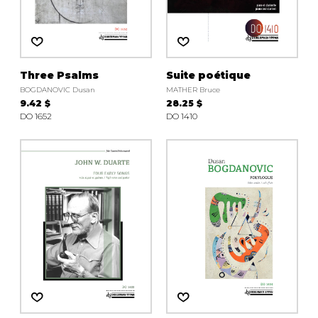
Three Psalms
Suite poétique
BOGDANOVIC Dusan
MATHER Bruce
9.42 $
28.25 $
DO 1652
DO 1410