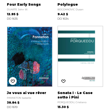
Four Early Songs
Polylogue
DUARTE John W.
BOGDANOVIC Dusan
12.95 $
9.42 $
DO 1635
DO 1634
Je vous ai vue rêver
Sonata I - Le Case
sotto i Pini
PANNETON Isabelle
38.84 $
PORQUEDDU, Cristiano
DO 1619
15.30 $