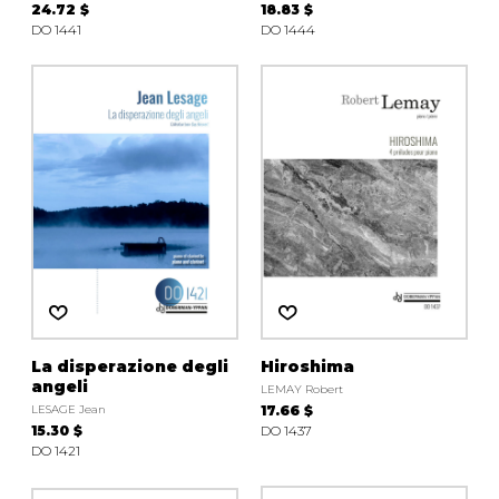
24.72 $
18.83 $
DO 1441
DO 1444
La disperazione degli
Hiroshima
angeli
LEMAY Robert
LESAGE Jean
17.66 $
15.30 $
DO 1437
DO 1421