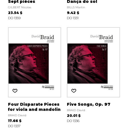
Sept pièces
Dança do sol
GILBERT Nicolas
BILLS Martin
23.54 $
9.42 $
DO 1359
DO 1331
Four Disparate Pieces
Five Songs, Op. 97
for viola and mandolin
BRAID David
BRAID David
20.01 $
17.66 $
DO 1336
DO 1337