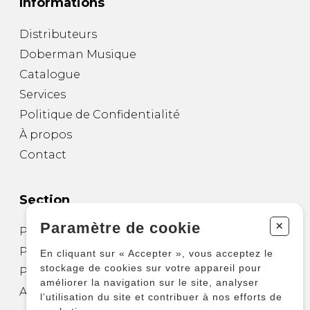
Informations
Distributeurs
Doberman Musique
Catalogue
Services
Politique de Confidentialité
À propos
Contact
Section
+
Paramètre de cookie
Partitions pour guitare
Partitions pour autres instruments
En cliquant sur « Accepter », vous acceptez le
stockage de cookies sur votre appareil pour
Partitions pour ensembles
améliorer la navigation sur le site, analyser
Autres produits
l’utilisation du site et contribuer à nos efforts de