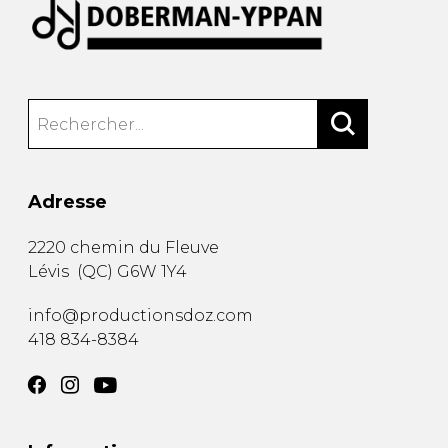
Adresse
2220 chemin du Fleuve
Lévis
(
QC
)
G6W 1Y4
info@productionsdoz.com
418 834-8384