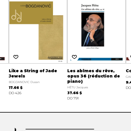
Like a String of Jade
Les abîmes du rêve,
C
Jewels
opus 36 (réduction de
GA
piano)
BOGDANOVIC Dusan
9.
17.66 $
HÉTU Jacques
DO
DO 426
37.66 $
DO 791