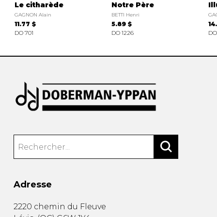
Le citharède
Notre Père
Il
GAGNON Alain
BETTI Henri
GA
11.77 $
5.89 $
14
DO 701
DO 1226
DO
Adresse
2220 chemin du Fleuve