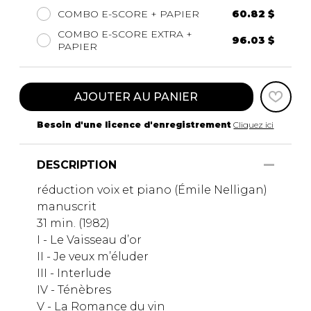
COMBO E-SCORE + PAPIER
60.82 $
COMBO E-SCORE EXTRA +
96.03 $
PAPIER
AJOUTER AU PANIER
Besoin d'une licence d'enregistrement
Cliquez ici
DESCRIPTION
réduction voix et piano (Émile Nelligan)
manuscrit
31 min. (1982)
I - Le Vaisseau d’or
II - Je veux m’éluder
III - Interlude
IV - Ténèbres
V - La Romance du vin