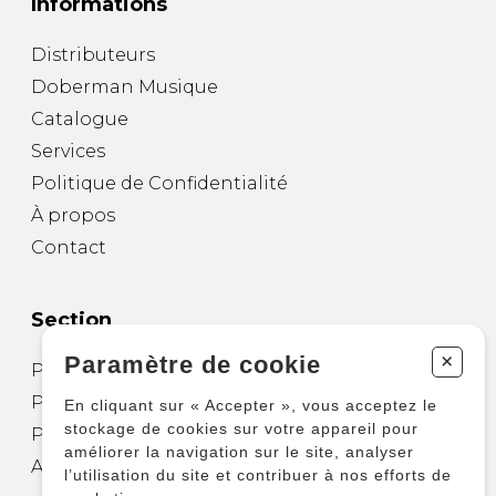
Informations
Distributeurs
Doberman Musique
Catalogue
Services
Politique de Confidentialité
À propos
Contact
Section
+
Paramètre de cookie
Partitions pour guitare
Partitions pour autres instruments
En cliquant sur « Accepter », vous acceptez le
stockage de cookies sur votre appareil pour
Partitions pour ensembles
améliorer la navigation sur le site, analyser
Autres produits
l’utilisation du site et contribuer à nos efforts de