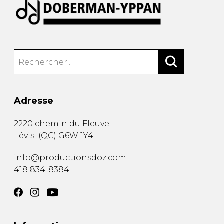
Adresse
2220 chemin du Fleuve
Lévis
(
QC
)
G6W 1Y4
info@productionsdoz.com
418 834-8384