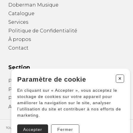
Doberman Musique
Catalogue
Services
Politique de Confidentialité
À propos
Contact
Section
+
Paramètre de cookie
Partitions pour guitare
Partitions pour autres instruments
En cliquant sur « Accepter », vous acceptez le
stockage de cookies sur votre appareil pour
Partitions pour ensembles
améliorer la navigation sur le site, analyser
Autres produits
l’utilisation du site et contribuer à nos efforts de
marketing.
TOUS DROITS RÉSERVÉS © COPYRIGHT 2026 – PRODUCTIONS D'OZ
Accepter
Fermer