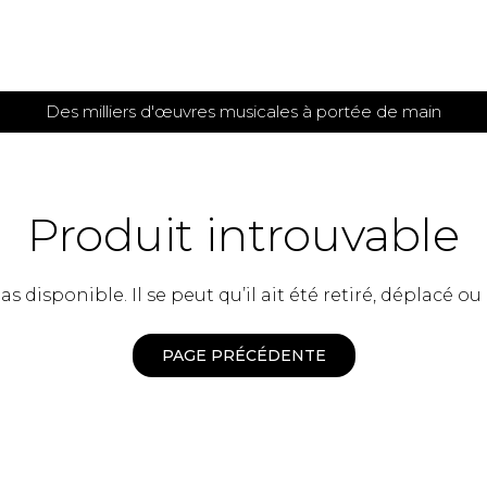
Des milliers d'œuvres musicales à portée de main
 et
TITIONS POUR GUITARE
PARTITIONS
POUR
AUTRES
es
INSTRUMENTS
Produit introuvable
seule
Alto
s
Basse électrique
s
 disponible. Il se peut qu’il ait été retiré, déplacé ou
Basson
s
Clarinette
s et plus
Clavecin
PAGE PRÉCÉDENTE
e de guitares
Contrebasse
e de guitares
Cor anglais
 pour guitare
Cor français
et un autre instrument
Flûte
 de chambre avec guitare
Harpe