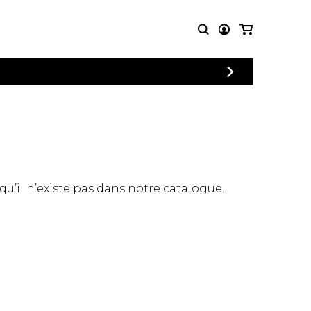
PARTITIONS
AUTRES
POUR
PRODUITS
ENSEMBLES
Articles promotionnels
Chœur
Cordes Knobloch
Concerto
Disques compacts et
Musique de chambre
DVDs
 qu’il n’existe pas dans notre catalogue.
Orchestre
Ouvrages théoriques
et livres
Quatuor de flûtes
Quatuor de saxophones