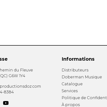
Hautbois
Luth
Mandoline
Orgue
Percussion
Piano
Saxophone
Trombone
Trompette
Tuba
sse
Informations
Ukulélé
Violon
chemin du Fleuve
Distributeurs
Violoncelle
(
QC
)
G6W 1Y4
Doberman Musique
Voix
Catalogue
productionsdoz.com
Services
34-8384
Politique de Confident
À propos