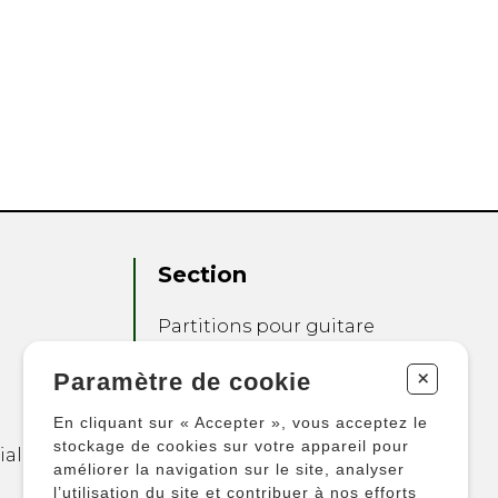
Section
Partitions pour guitare
Partitions pour autres
+
Paramètre de cookie
instruments
Partitions pour
En cliquant sur « Accepter », vous acceptez le
ensembles
stockage de cookies sur votre appareil pour
ialité
améliorer la navigation sur le site, analyser
Autres produits
l’utilisation du site et contribuer à nos efforts