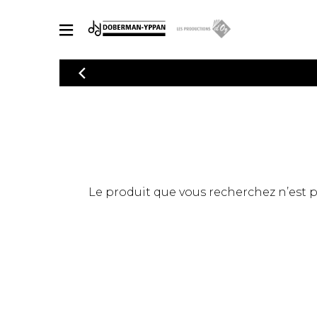
CATALOGUE
Explorez notre catalogue de partitions riche en œuvres originales
PAR
en arrangements de qualité.
Méthod
Guitare 
Explorez notre catalogue de partitions
2 guitare
riche en œuvres originales et en
arrangements de qualité.
3 guitare
PARTITIONS POUR GUITARE
Le produit que vous recherchez n’est pas
4 guitare
5 guitare
Ensembl
PARTITIONS POUR AUTRES INSTRUMENTS
Orchestr
Concerto
Guitare 
PARTITIONS POUR ENSEMBLES
Musique