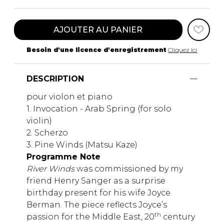
AJOUTER AU PANIER
Besoin d'une licence d'enregistrement
Cliquez ici
DESCRIPTION
pour violon et piano
1. Invocation - Arab Spring (for solo
violin)
2. Scherzo
3. Pine Winds (Matsu Kaze)
Programme Note
River Winds
was commissioned by my
friend Henry Sanger as a surprise
birthday present for his wife Joyce
Berman. The piece reflects Joyce’s
th
passion for the Middle East, 20
century