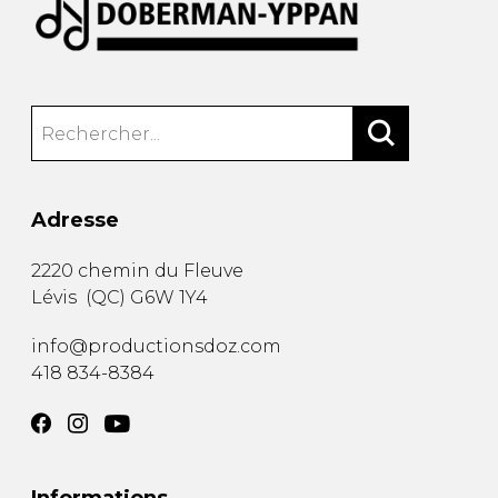
Adresse
2220 chemin du Fleuve
Lévis
(
QC
)
G6W 1Y4
info@productionsdoz.com
418 834-8384