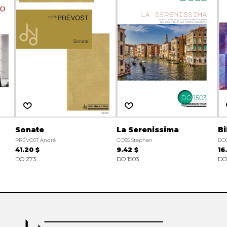
Sonate
La Serenissima
B
PRÉVOST André
GOSS Stephen
BO
41.20 $
9.42 $
16
DO 273
DO 1503
DO