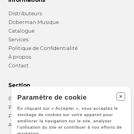
Informations
Distributeurs
Doberman Musique
Catalogue
Services
Politique de Confidentialité
À propos
Contact
Section
+
Paramètre de cookie
Partitions pour guitare
Partitions pour autres instruments
En cliquant sur « Accepter », vous acceptez le
stockage de cookies sur votre appareil pour
Partitions pour ensembles
améliorer la navigation sur le site, analyser
Autres produits
l’utilisation du site et contribuer à nos efforts de
marketing.