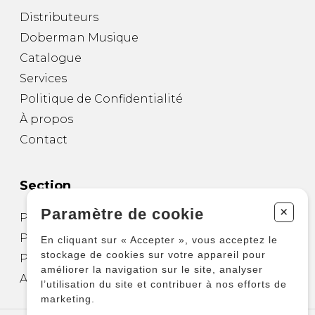
Distributeurs
Doberman Musique
Catalogue
Services
Politique de Confidentialité
À propos
Contact
Section
+
Paramètre de cookie
Partitions pour guitare
Partitions pour autres instruments
En cliquant sur « Accepter », vous acceptez le
stockage de cookies sur votre appareil pour
Partitions pour ensembles
améliorer la navigation sur le site, analyser
Autres produits
l’utilisation du site et contribuer à nos efforts de
marketing.