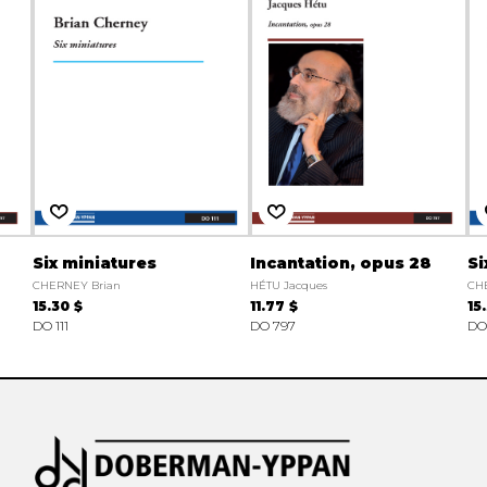
Six miniatures
Incantation, opus 28
Si
CHERNEY Brian
HÉTU Jacques
CH
15.30 $
11.77 $
15
DO 111
DO 797
DO 