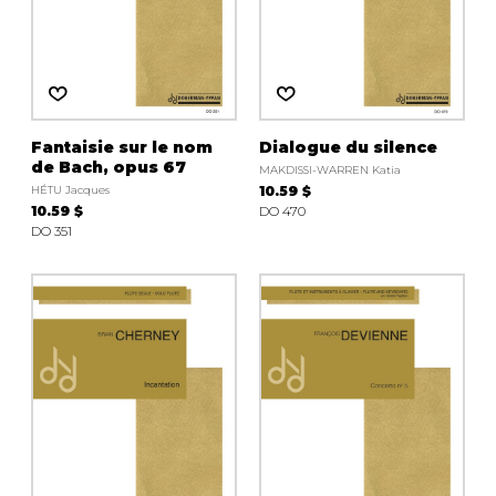
Fantaisie sur le nom
Dialogue du silence
de Bach, opus 67
MAKDISSI-WARREN Katia
HÉTU Jacques
10.59 $
10.59 $
DO 470
DO 351