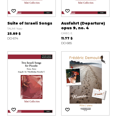
Suite of Israeli Songs
Ausfahrt (Departure)
opus 9, no. 4
TALMI Yoav
25.89 $
GRIEG E.
DO 674
11.77 $
DO 685