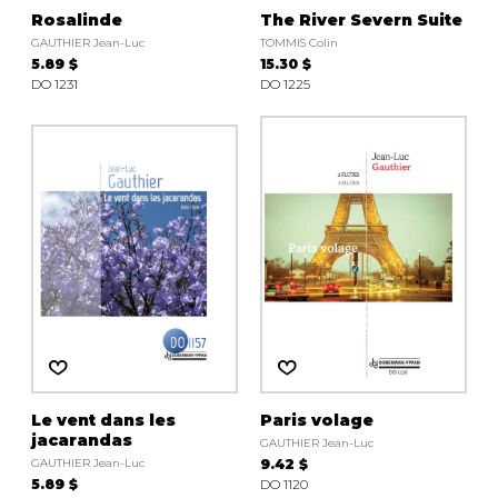
Rosalinde
The River Severn Suite
GAUTHIER Jean-Luc
TOMMIS Colin
5.89 $
15.30 $
DO 1231
DO 1225
Le vent dans les
Paris volage
jacarandas
GAUTHIER Jean-Luc
GAUTHIER Jean-Luc
9.42 $
5.89 $
DO 1120