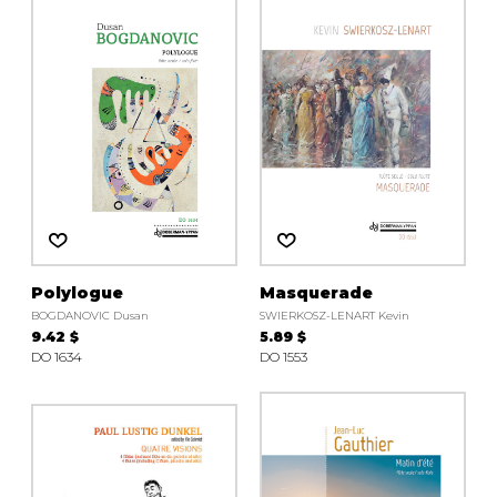
AUTRES PRODUITS
Polylogue
Masquerade
BOGDANOVIC Dusan
SWIERKOSZ-LENART Kevin
9.42 $
5.89 $
DO 1634
DO 1553