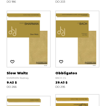
DO 186
DO 203
Slow Waltz
Obbligatos
SHARMAN Rodney
BACH J.S.
9.42 $
29.43 $
DO 266
DO 295