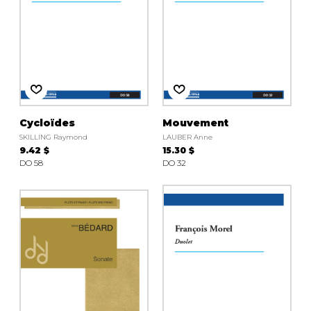
Cycloïdes
Mouvement
SKILLING Raymond
LAUBER Anne
9.42 $
15.30 $
DO 58
DO 32