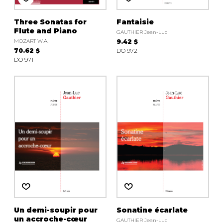
Three Sonatas for
Fantaisie
Flute and Piano
GAUTHIER Jean-Luc
MOZART W.A.
9.42 $
70.62 $
DO 972
DO 971
Un demi-soupir pour
Sonatine écarlate
un accroche-cœur
GAUTHIER Jean-Luc