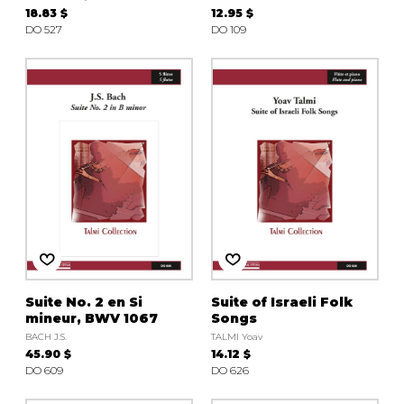
18.83 $
12.95 $
DO 527
DO 109
Suite No. 2 en Si
Suite of Israeli Folk
mineur, BWV 1067
Songs
BACH J.S.
TALMI Yoav
45.90 $
14.12 $
DO 609
DO 626