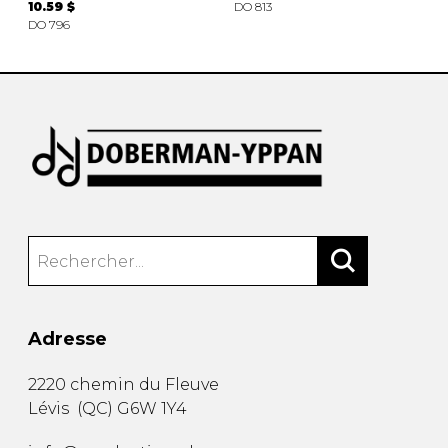
10.59 $
DO 813
DO 796
Adresse
2220 chemin du Fleuve
Lévis
(
QC
)
G6W 1Y4