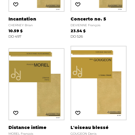
Incantation
Concerto no. 5
CHERNEY Brian
DEVIENNE François
10.59 $
23.54 $
DO 497
DO 526
Distance intime
L'oiseau blessé
MOREL François
GOUGEON Denis