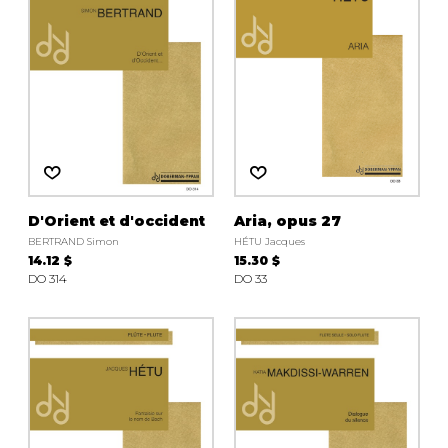
D'Orient et d'occident
Aria, opus 27
BERTRAND Simon
HÉTU Jacques
14.12 $
15.30 $
DO 314
DO 33