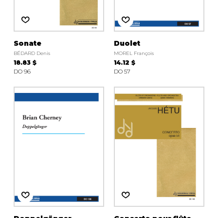
Sonate
Duolet
BÉDARD Denis
MOREL François
18.83 $
14.12 $
DO 96
DO 57