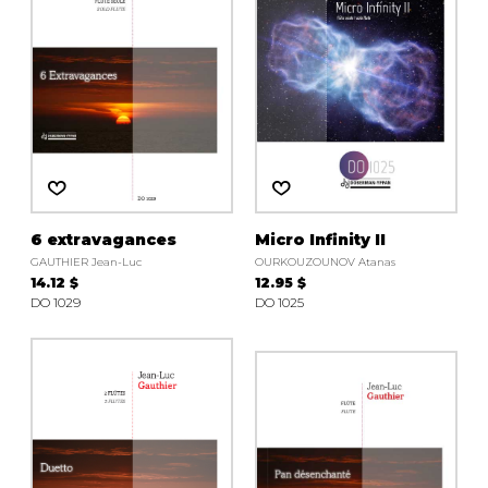
6 extravagances
Micro Infinity II
GAUTHIER Jean-Luc
OURKOUZOUNOV Atanas
14.12 $
12.95 $
DO 1029
DO 1025