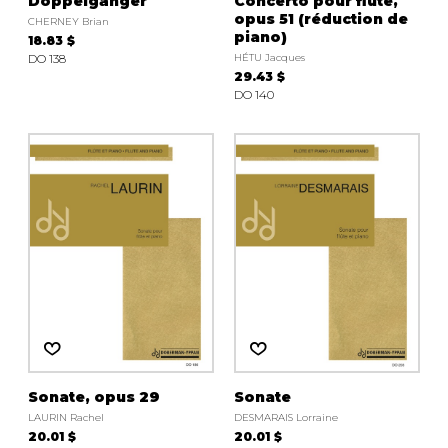
Doppelgänger
Concerto pour flûte,
opus 51 (réduction de
CHERNEY Brian
piano)
18.83 $
DO 138
HÉTU Jacques
29.43 $
DO 140
Sonate, opus 29
Sonate
LAURIN Rachel
DESMARAIS Lorraine
20.01 $
20.01 $