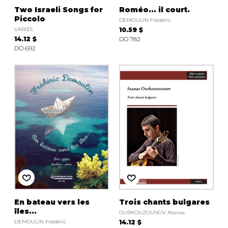
Two Israeli Songs for
Roméo... il court.
Piccolo
DEMOULIN Frédéric
VARIÉS
10.59 $
14.12 $
DO 782
DO 692
En bateau vers les
Trois chants bulgares
îles...
OURKOUZOUNOV Atanas
DEMOULIN Frédéric
14.12 $