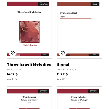
Three Israeli Melodies
Signal
TALMI Yoav
MOREL François
14.12 $
11.77 $
DO 640
DO 644