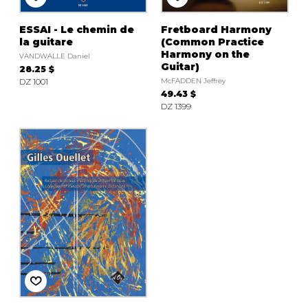
ESSAI - Le chemin de
Fretboard Harmony
la guitare
(Common Practice
Harmony on the
VANDWALLE Daniel
Guitar)
28.25 $
DZ 1001
McFADDEN Jeffrey
49.43 $
DZ 1399