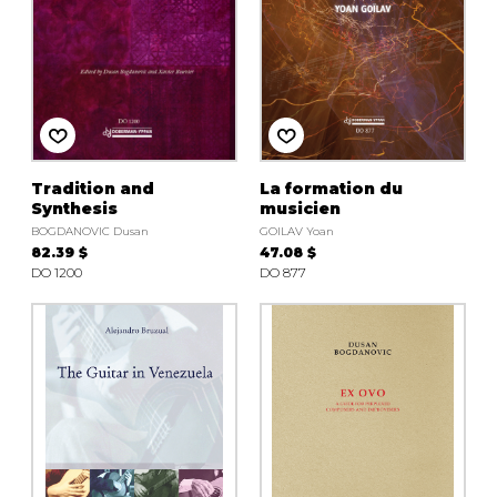
Tradition and
La formation du
Synthesis
musicien
BOGDANOVIC Dusan
GOILAV Yoan
82.39 $
47.08 $
DO 1200
DO 877