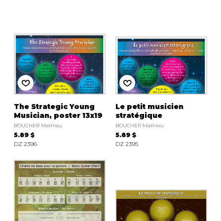
The Strategic Young
Le petit musicien
Musician, poster 13x19
stratégique
BOUCHER Mathieu
BOUCHER Mathieu
5.89 $
5.89 $
DZ 2396
DZ 2395