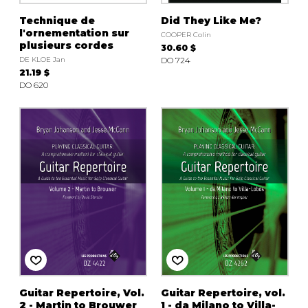
Technique de
Did They Like Me?
l'ornementation sur
COOPER Colin
plusieurs cordes
30.60 $
DE KLOE Jan
DO 724
21.19 $
DO 620
Guitar Repertoire, Vol.
Guitar Repertoire, vol.
2 - Martin to Brouwer
1 - da Milano to Villa-