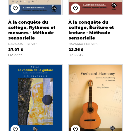
À la conquête du
À la conquête du
solfège, Rythmes et
solfège, Écriture et
mesures - Méthode
lecture - Méthode
sensorielle
sensorielle
NAVARRA Elisabeth
NAVARRA Elisabeth
27.07 $
22.36 $
DZ 2277
DZ 2226