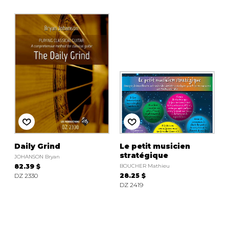
Daily Grind
Le petit musicien
stratégique
JOHANSON Bryan
82.39 $
BOUCHER Mathieu
DZ 2330
28.25 $
DZ 2419