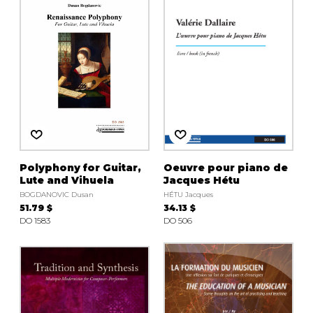
AUTRES PRODUITS
Polyphony for Guitar,
Oeuvre pour piano de
Lute and Vihuela
Jacques Hétu
BOGDANOVIC Dusan
HÉTU Jacques
51.79 $
34.13 $
DO 1583
DO 506