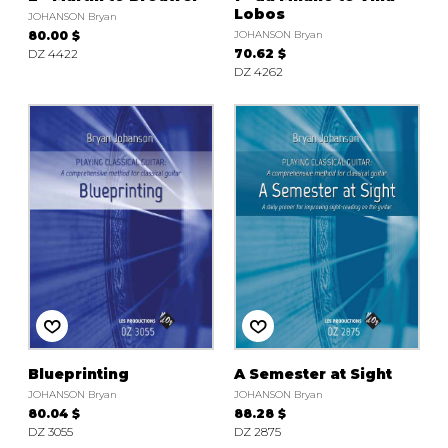
Lobos
JOHANSON Bryan
80.00 $
JOHANSON Bryan
DZ 4422
70.62 $
DZ 4262
Blueprinting
A Semester at Sight
JOHANSON Bryan
JOHANSON Bryan
80.04 $
88.28 $
DZ 3055
DZ 2875