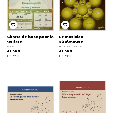
Charte de base pour la
Le musicien
guitare
stratégique
Poster d’OZ
BOUCHER Mathieu
47.08 $
47.08 $
DZ 2390
DZ 2380