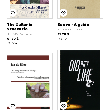
The Guitar in
Ex ovo - A guide
Venezuela
BOGDANOVIC Dusan
BRUZUAL Alejandro
31.78 $
41.20 $
DO 534
DO 524